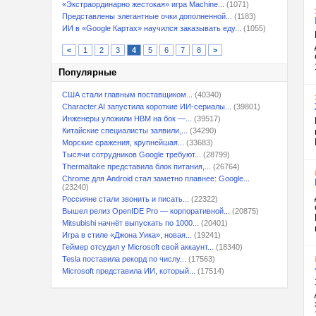
«Экстраординарно жестокая» игра Machine...
(1071)
Представлены элегантные очки дополненной...
(1183)
ИИ в «Google Картах» научился заказывать еду...
(1055)
<
1
2
3
4
5
6
7
8
>
Популярные
США стали главным поставщиком...
(40340)
Character.AI запустила короткие ИИ-сериалы...
(39801)
Инженеры уложили HBM на бок —...
(39517)
Китайские специалисты заявили,...
(34290)
Морские сражения, крупнейшая...
(33683)
Тысячи сотрудников Google требуют...
(28799)
Thermaltake представила блок питания,...
(26764)
Chrome для Android стал заметно плавнее: Google...
(23240)
Россияне стали звонить и писать...
(22322)
Вышел релиз OpenIDE Pro — корпоративной...
(20875)
Mitsubishi начнёт выпускать по 1000...
(20401)
Игра в стиле «Джона Уика», новая...
(19241)
Геймер отсудил у Microsoft свой аккаунт...
(18340)
Tesla поставила рекорд по числу...
(17563)
Microsoft представила ИИ, который...
(17514)