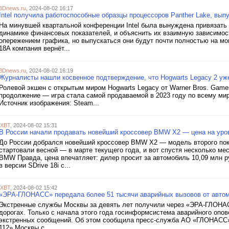
3Dnews.ru
, 2024-08-02 16:17
Intel получила работоспособные образцы процессоров Panther Lake, вы
На минувшей квартальной конференции Intel была вынуждена привязать 
динамике финансовых показателей, и объяснить их взаимную зависимост
опережением графика, но выпускаться они будут почти полностью на мо
18A компания вернёт...
3Dnews.ru
, 2024-08-02 16:19
Журналисты нашли косвенное подтверждение, что Hogwarts Legacy 2 уже
Ролевой экшен с открытым миром Hogwarts Legacy от Warner Bros. Games
продолжение — игра стала самой продаваемой в 2023 году по всему мир
Источник изображения: Steam...
iXBT
, 2024-08-02 15:31
В России начали продавать новейший кроссовер BMW X2 — цена на уровн
До России добрался новейший кроссовер BMW X2 — модель второго пок
стартовали весной — в марте текущего года, и вот спустя несколько ме
BMW Правда, цена впечатляет: дилер просит за автомобиль 10,09 млн 
в версии SDrive 18i с...
iXBT
, 2024-08-02 15:42
«ЭРА-ГЛОНАСС» передала более 51 тысячи аварийных вызовов от автом
Экстренные службы Москвы за девять лет получили через «ЭРА-ГЛОНА
дорогах. Только с начала этого года госинформсистема аварийного опо
экстренных сообщений. Об этом сообщила пресс-служба АО «ГЛОНАСС».
112» Москвы с...