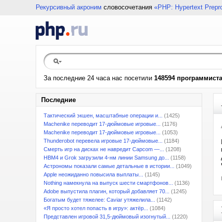
Рекурсивный акроним
словосочетания
«PHP: Hypertext Prepr
За последние 24 часа нас посетили
148594 программист
Последние
Тактический экшен, масштабные операции и...
(1425)
Machenike переводит 17-дюймовые игровые...
(1176)
Machenike переводит 17-дюймовые игровые...
(1053)
Thunderobot перевела игровые 17-дюймовые...
(1184)
Смерть игр на дисках не навредит Capcom —...
(1208)
HBM4 и Grok загрузили 4-нм линии Samsung до...
(1158)
Астрономы показали самые детальные в истории...
(1049)
Apple неожиданно повысила выплаты...
(1145)
Nothing намекнула на выпуск шести смартфонов...
(1136)
Adobe выпустила плагин, который добавляет 70...
(1245)
Богатым будет тяжелее: Caviar утяжелила...
(1142)
«Я просто хотел попасть в игру»: актёр...
(1084)
Представлен игровой 31,5-дюймовый изогнутый...
(1220)