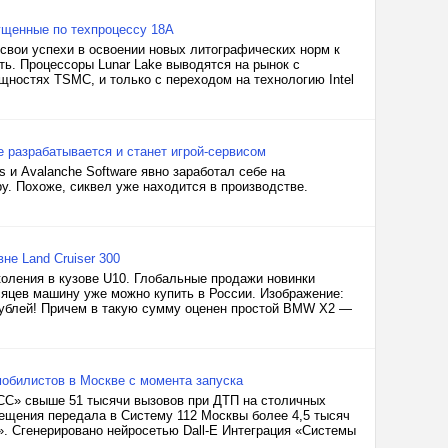
пущенные по техпроцессу 18A
свои успехи в освоении новых литографических норм к
ь. Процессоры Lunar Lake выводятся на рынок с
щностях TSMC, и только с переходом на технологию Intel
 разрабатывается и станет игрой-сервисом
 и Avalanche Software явно заработал себе на
у. Похоже, сиквел уже находится в производстве.
е Land Cruiser 300
оления в кузове U10. Глобальные продажи новинки
сяцев машину уже можно купить в России. Изображение:
рублей! Причем в такую сумму оценен простой BMW X2 —
обилистов в Москве с момента запуска
СС» свыше 51 тысячи вызовов при ДТП на столичных
вещения передала в Систему 112 Москвы более 4,5 тысяч
 Сгенерировано нейросетью Dall-E Интеграция «Системы