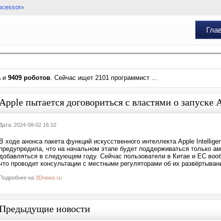
ocessor»
Гла
а
и
9409 роботов
. Сейчас ищет 2101 программист ...
Apple пытается договориться с властями о запуске A
Дата: 2024-08-02 16:10
В ходе анонса пакета функций искусственного интеллекта Apple Intelli
предупредила, что на начальном этапе будет поддерживаться только ам
добавляться в следующем году. Сейчас пользователи в Китае и ЕС вообщ
что проводит консультации с местными регуляторами об их развёртывани
Подробнее на
3Dnews.ru
Предыдущие новости