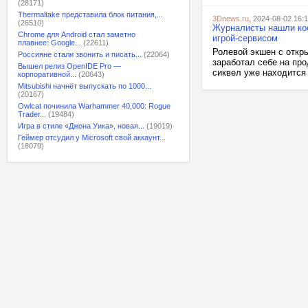
(28171)
Thermaltake представила блок питания,...
3Dnews.ru
, 2024-08-02 16:
(26510)
Журналисты нашли кос
Chrome для Android стал заметно
игрой-сервисом
плавнее: Google...
(22611)
Ролевой экшен с откры
Россияне стали звонить и писать...
(22064)
заработал себе на пр
Вышел релиз OpenIDE Pro —
сиквел уже находится 
корпоративной...
(20643)
Mitsubishi начнёт выпускать по 1000...
(20167)
Owlcat починила Warhammer 40,000: Rogue
Trader...
(19484)
Игра в стиле «Джона Уика», новая...
(19019)
Геймер отсудил у Microsoft свой аккаунт...
(18079)