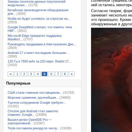
солнечной туманности
Хакеры похитили данные покупателей
ней остались некотор
модульных...
(2179)
Китайские производители оборудования
Согласно теории, форм
для...
(3050)
занимает несколько м
Nvidia не будет успевать за спросом на...
это произошло. Кроме 
(2953)
обнаруженные в други
Google DeepMind считает, что память типа
HBF...
(3051)
Microsoft Edge прекратит поддержку
Manifest...
(2707)
Руководить продажами в Intel назначен Дин...
(2604)
Android 17 станет последним большим...
(3090)
120 Гц и 7500 мАч за 220 евро. Redmi 17...
(2420)
<
1
2
3
4
5
6
7
8
>
Популярные
США стали главным поставщиком...
(41763)
Морские сражения, крупнейшая...
(34892)
Тысячи сотрудников Google требуют...
(31262)
Chrome для Android стал заметно
плавнее: Google...
(24989)
Вышел релиз OpenIDE Pro —
корпоративной...
(21567)
Tesla поставила рекорд по числу...
(19185)