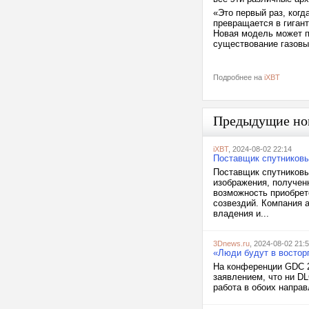
«Это первый раз, когд
превращается в гиган
Новая модель может п
существование газовых
Подробнее на
iXBT
Предыдущие но
iXBT
, 2024-08-02 22:14
Поставщик спутниковы
Поставщик спутниковы
изображения, получен
возможность приобрет
созвездий. Компания а
владения и...
3Dnews.ru
, 2024-08-02 21:
«Люди будут в восторг
На конференции GDC 2
заявлением, что ни DL
работа в обоих направ