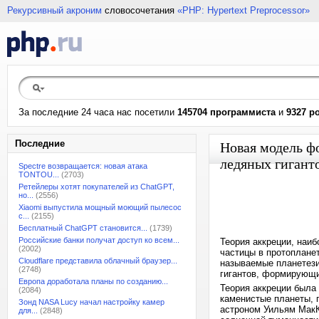
Рекурсивный акроним
словосочетания
«PHP: Hypertext Preprocessor»
За последние 24 часа нас посетили
145704 программиста
и
9327 р
Последние
Новая модель ф
ледяных гигант
Spectre возвращается: новая атака
TONTOU...
(2703)
Ретейлеры хотят покупателей из ChatGPT,
но...
(2556)
Xiaomi выпустила мощный моющий пылесос
с...
(2155)
Бесплатный ChatGPT становится...
(1739)
Российские банки получат доступ ко всем...
Теория аккреции, наи
(2002)
частицы в протоплане
Cloudflare представила облачный браузер...
называемые планетези
(2748)
гигантов, формирующих
Европа доработала планы по созданию...
Теория аккреции была
(2084)
каменистые планеты, 
Зонд NASA Lucy начал настройку камер
астроном Уильям МакК
для...
(2848)