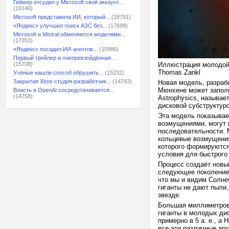
Геймер отсудил у Microsoft свой аккаунт...
(19146)
Microsoft представила ИИ, который...
(18791)
«Яндекс» улучшил поиск АЗС без...
(17699)
Microsoft и Mistral обменяются моделями...
(17353)
«Яндекс» посадил ИИ-агентов...
(15986)
Первый трейлер и «непревзойдённая...
(15708)
Иллюстрация молодой 
Thomas Zankl
Учёные нашли способ обрушить...
(15232)
Закрытая Xbox студия-разработчик...
(14793)
Новая модель, разраб
Мюнхене может заполн
Власть в OpenAI сосредотачивается...
(14758)
Astrophysics, называ
дисковой субструктурой»
Эта модель показывае
возмущениями, могут 
последовательности. 
кольцевые возмущения
которого формируются 
условия для быстрого
Процесс создаёт новы
следующее поколение 
что мы и видим Солне
гиганты не дают пыли
звезде.
Большая миллиметров
гиганты в молодых ди
примерно в 5 а. е., а
все эти различные арх