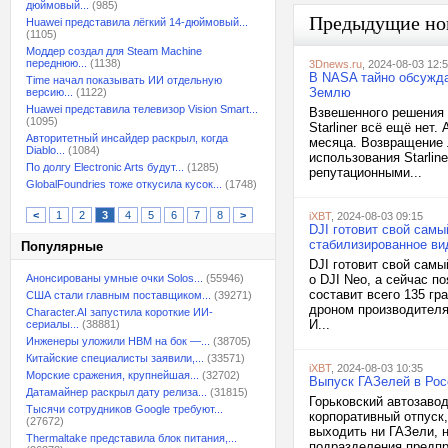
дюймовый...
(985)
Предыдущие но
Huawei представила лёгкий 14-дюймовый...
(1105)
Моддер создал для Steam Machine
переднюю...
(1138)
3Dnews.ru
, 2024-08-03 12:
В NASA тайно обсужда
Time начал показывать ИИ отдельную
Землю
версию...
(1122)
Huawei представила телевизор Vision Smart...
Взвешенного решения 
(1095)
Starliner всё ещё нет
Авторитетный инсайдер раскрыл, когда
месяца. Возвращение 
Diablo...
(1084)
использования Starlin
По долгу Electronic Arts будут...
(1285)
репутационными...
GlobalFoundries тоже откусила кусок...
(1748)
<
1
2
3
4
5
6
7
8
>
iXBT
, 2024-08-03 09:15
DJI готовит свой самы
стабилизированное ви
Популярные
DJI готовит свой сам
Анонсированы умные очки Solos...
(55946)
о DJI Neo, а сейчас п
составит всего 135 гр
США стали главным поставщиком...
(39271)
дроном производителя.
Character.AI запустила короткие ИИ-
И...
сериалы...
(38881)
Инженеры уложили HBM на бок —...
(38705)
Китайские специалисты заявили,...
(33571)
iXBT
, 2024-08-03 10:35
Морские сражения, крупнейшая...
(32702)
Выпуск ГАЗелей в Рос
Датамайнер раскрыл дату релиза...
(31815)
Горьковский автозаво
Тысячи сотрудников Google требуют...
корпоративный отпуск,
(27672)
выходить ни ГАЗели, н
Thermaltake представила блок питания,...
подразделения предпр