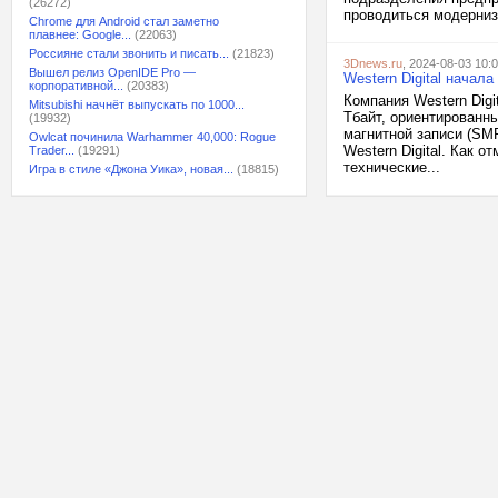
(26272)
проводиться модерниз
Chrome для Android стал заметно
плавнее: Google...
(22063)
Россияне стали звонить и писать...
(21823)
3Dnews.ru
, 2024-08-03 10:
Вышел релиз OpenIDE Pro —
Western Digital нача
корпоративной...
(20383)
Компания Western Digi
Mitsubishi начнёт выпускать по 1000...
Тбайт, ориентированн
(19932)
магнитной записи (SM
Owlcat починила Warhammer 40,000: Rogue
Western Digital. Как 
Trader...
(19291)
технические...
Игра в стиле «Джона Уика», новая...
(18815)