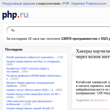
Рекурсивный акроним
словосочетания
«PHP: Hypertext Preprocessor»
За последние 24 часа нас посетили
130570 программистов
и
9323 
Последние
Хакеры научили
через взлом ин
Reddit доверила нейросети оценивать...
(733)
Huawei представила ноутбук со складным...
(990)
Китайская CXMT отказала Apple в
поставках...
(697)
На фоне дефицита DRAM Apple обратилась
к...
(1222)
Китайская хакерская 
Western Digital удвоила операционную
и начала заражать ко
прибыль...
(864)
кибербезопасности из 
Новая статья: ИИтоги июля 2026 г.: а...
(983)
изображения: Cliff Han
Huawei выпустила смартфон Nova 16 SE с
очень...
(1047)
Подробнее на
3Dnews.ru
«Абсолютный позор для франшизы»:
мобильная...
(1225)
Huawei представила самый лёгкий 14-