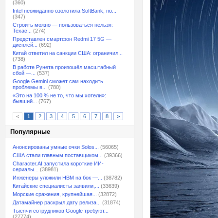
(360)
Intel неожиданно озолотила SoftBank, но...
(347)
Строить можно — пользоваться нельзя:
Техас...
(274)
Представлен смартфон Redmi 17 5G —
дисплей...
(692)
Китай ответил на санкции США: ограничил...
(738)
В работе Рунета произошёл масштабный
сбой —...
(537)
Google Gemini сможет сам находить
проблемы в...
(780)
«Это на 100 % не то, что мы хотели»:
бывший...
(767)
<
1
2
3
4
5
6
7
8
>
Популярные
Анонсированы умные очки Solos...
(56065)
США стали главным поставщиком...
(39366)
Character.AI запустила короткие ИИ-
сериалы...
(38981)
Инженеры уложили HBM на бок —...
(38782)
Китайские специалисты заявили,...
(33639)
Морские сражения, крупнейшая...
(32872)
Датамайнер раскрыл дату релиза...
(31874)
Тысячи сотрудников Google требуют...
(27774)