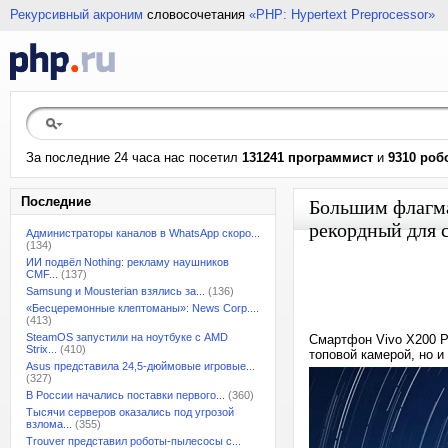
Рекурсивный акроним
словосочетания
«PHP: Hypertext Preprocessor»
За последние 24 часа нас посетил
131241 программист
и
9310 роб
Последние
Большим флагма
рекордный для 
Администраторы каналов в WhatsApp скоро...
(134)
ИИ подвёл Nothing: рекламу наушников
CMF...
(137)
Samsung и Mousterian взялись за...
(136)
«Бесцеремонные клептоманы»: News Corp....
(413)
SteamOS запустили на ноутбуке с AMD
Смартфон Vivo X200 P
Strix...
(410)
топовой камерой, но 
Asus представила 24,5-дюймовые игровые...
(327)
В России начались поставки первого...
(360)
Тысячи серверов оказались под угрозой
взлома...
(355)
Trouver представил роботы-пылесосы с...