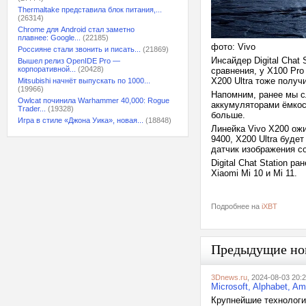
Thermaltake представила блок питания,...
(26314)
Chrome для Android стал заметно
плавнее: Google...
(22185)
фото: Vivo
Россияне стали звонить и писать...
(21869)
Инсайдер Digital Chat
Вышел релиз OpenIDE Pro —
корпоративной...
(20428)
сравнения, у X100 Pro
X200 Ultra тоже полу
Mitsubishi начнёт выпускать по 1000...
(19966)
Напомним, ранее мы 
Owlcat починила Warhammer 40,000: Rogue
аккумуляторами ёмкос
Trader...
(19328)
больше.
Игра в стиле «Джона Уика», новая...
(18848)
Линейка Vivo X200 ож
9400, X200 Ultra буде
датчик изображения с
Digital Chat Station 
Xiaomi Mi 10 и Mi 11.
Подробнее на
iXBT
Предыдущие но
3Dnews.ru
, 2024-08-03 20:
Microsoft, Alphabet, 
Крупнейшие технологи