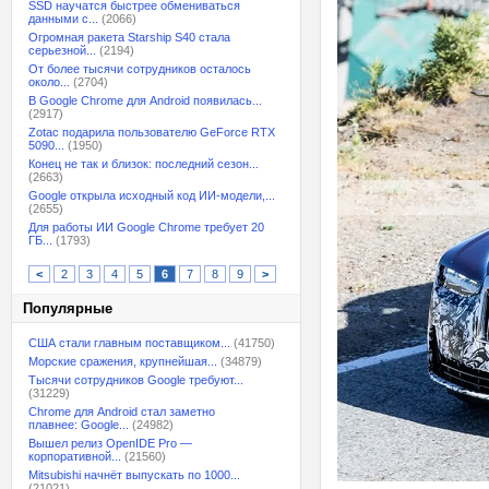
SSD научатся быстрее обмениваться
данными с...
(2066)
Огромная ракета Starship S40 стала
серьезной...
(2194)
От более тысячи сотрудников осталось
около...
(2704)
В Google Chrome для Android появилась...
(2917)
Zotac подарила пользователю GeForce RTX
5090...
(1950)
Конец не так и близок: последний сезон...
(2663)
Google открыла исходный код ИИ-модели,...
(2655)
Для работы ИИ Google Chrome требует 20
ГБ...
(1793)
<
2
3
4
5
6
7
8
9
>
Популярные
США стали главным поставщиком...
(41750)
Морские сражения, крупнейшая...
(34879)
Тысячи сотрудников Google требуют...
(31229)
Chrome для Android стал заметно
плавнее: Google...
(24982)
Вышел релиз OpenIDE Pro —
корпоративной...
(21560)
Mitsubishi начнёт выпускать по 1000...
(21021)