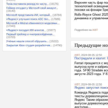
Верхняя часть фар по
Tesla поставила рекорд по числу...
(19176)
технологией освещени
Геймер отсудил у Microsoft свой аккаунт...
похожи на фонари Spe
(19140)
Rolls-Royce Ghost 202
Microsoft представила ИИ, который...
(18784)
динамика и управление
«Яндекс» улучшил поиск АЗС без...
(17689)
Microsoft и Mistral обменяются моделями...
(17343)
Подробнее на
iXBT
«Яндекс» посадил ИИ-агентов...
(15977)
Первый трейлер и «непревзойдённая...
(15703)
Учёные нашли способ обрушить...
(15222)
Предыдущие но
Закрытая Xbox студия-разработчик...
(14790)
iXBT
, 2024-08-05 12:50
Пострадали и хватит: 
Ferrari прощается с м
выпуска купе и кабри
года. SF90 Stradale в
августе 2023 года. У 
iXBT
, 2024-08-05 12:50
Яндекс запустил поис
Команда Яндекса под
тексты дореволюционн
Яндекс Таким образом
выпуски дореволюцион
доступно...