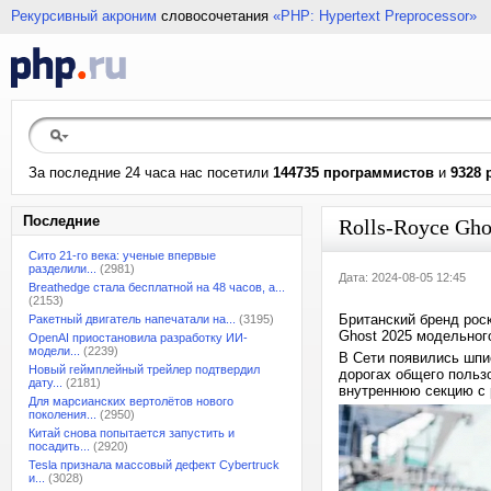
Рекурсивный акроним
словосочетания
«PHP: Hypertext Preprocessor»
За последние 24 часа нас посетили
144735 программистов
и
9328 
Последние
Rolls-Royce Gh
Сито 21-го века: ученые впервые
разделили...
(2981)
Дата: 2024-08-05 12:45
Breathedge стала бесплатной на 48 часов, а...
(2153)
Британский бренд рос
Ракетный двигатель напечатали на...
(3195)
Ghost 2025 модельног
OpenAI приостановила разработку ИИ-
модели...
(2239)
В Сети появились шпи
Новый геймплейный трейлер подтвердил
дорогах общего польз
дату...
(2181)
внутреннюю секцию с 
Для марсианских вертолётов нового
поколения...
(2950)
Китай снова попытается запустить и
посадить...
(2920)
Tesla признала массовый дефект Cybertruck
и...
(3028)