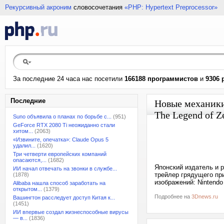
Рекурсивный акроним
словосочетания
«PHP: Hypertext Preprocessor»
За последние 24 часа нас посетили
166188 программистов
и
9306 
Последние
Новые механики
The Legend of Z
Suno объявила о планах по борьбе с...
(951)
GeForce RTX 2080 Ti неожиданно стали
хитом...
(2063)
«Извините, опечатка»: Claude Opus 5
удалил...
(1620)
Три четверти европейских компаний
опасаются,...
(1682)
Японский издатель и 
ИИ начал отвечать на звонки в службе...
трейлер грядущего при
(1878)
изображений: Nintendo
Alibaba нашла способ заработать на
открытом...
(1379)
Подробнее на
3Dnews.ru
Вашингтон расследует доступ Китая к...
(1451)
ИИ впервые создал жизнеспособные вирусы
— в...
(1836)