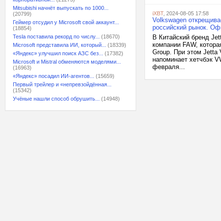
Mitsubishi начнёт выпускать по 1000...
iXBT
, 2024-08-05 17:58
(20799)
Volkswagen открещива
Геймер отсудил у Microsoft свой аккаунт...
российский рынок. Оф
(18854)
Tesla поставила рекорд по числу...
(18670)
В Китайский бренд Je
компании FAW, котора
Microsoft представила ИИ, который...
(18339)
Group. При этом Jetta
«Яндекс» улучшил поиск АЗС без...
(17382)
напоминает хетчбэк V
Microsoft и Mistral обменяются моделями...
февраля...
(16963)
«Яндекс» посадил ИИ-агентов...
(15659)
Первый трейлер и «непревзойдённая...
(15342)
Учёные нашли способ обрушить...
(14948)