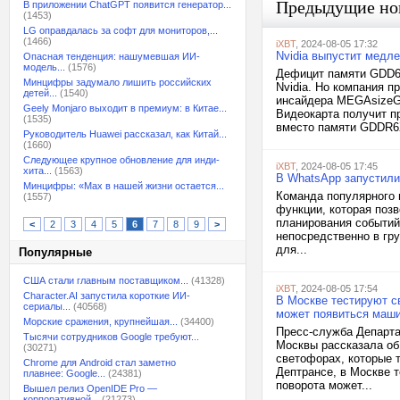
Предыдущие но
В приложении ChatGPT появится генератор...
(1453)
LG оправдалась за софт для мониторов,...
(1466)
iXBT
, 2024-08-05 17:32
Nvidia выпустит медл
Опасная тенденция: нашумевшая ИИ-
модель...
(1576)
Дефицит памяти GDD6X
Минцифры задумало лишить российских
Nvidia. Но компания 
детей...
(1540)
инсайдера MEGAsizeGP
Geely Monjaro выходит в премиум: в Китае...
Видеокарта получит п
(1535)
вместо памяти GDDR6X
Руководитель Huawei рассказал, как Китай...
(1660)
Следующее крупное обновление для инди-
iXBT
, 2024-08-05 17:45
хита...
(1563)
В WhatsApp запустили
Минцифры: «Max в нашей жизни остается...
Команда популярного 
(1557)
функции, которая поз
планирования событий
<
2
3
4
5
6
7
8
9
>
непосредственно в гр
для...
Популярные
США стали главным поставщиком...
(41328)
iXBT
, 2024-08-05 17:54
Character.AI запустила короткие ИИ-
В Москве тестируют с
сериалы...
(40568)
может появиться маш
Морские сражения, крупнейшая...
(34400)
Пресс-служба Департа
Тысячи сотрудников Google требуют...
Москвы рассказала об
(30271)
светофорах, которые 
Chrome для Android стал заметно
Дептрансе, в Москве 
плавнее: Google...
(24381)
поворота может...
Вышел релиз OpenIDE Pro —
корпоративной...
(21273)