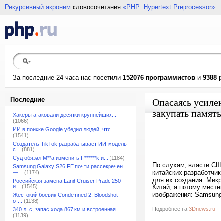
Рекурсивный акроним
словосочетания
«PHP: Hypertext Preprocessor»
За последние 24 часа нас посетили
152076 программистов
и
9388 
Последние
Опасаясь усиле
закупать памят
Хакеры атаковали десятки крупнейших...
(1066)
ИИ в поиске Google убедил людей, что...
(1541)
Создатель TikTok разрабатывает ИИ-модель
с...
(881)
Суд обязал M**a изменить F******k и...
(1184)
По слухам, власти С
Samsung Galaxy S26 FE почти рассекречен
китайских разработчи
—...
(1174)
для их создания. Мик
Российская замена Land Cruiser Prado 250
и...
(1545)
Китай, а потому мест
изображения: Samsung 
Жестокий боевик Condemned 2: Bloodshot
от...
(1138)
Подробнее на
3Dnews.ru
340 л. с, запас хода 867 км и встроенная...
(1139)