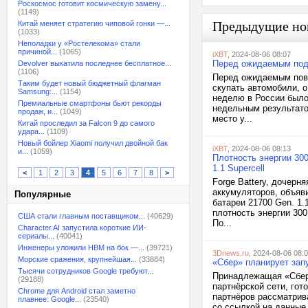
Роскосмос готовит космическую замену...
(1149)
Предыдущие но
Китай меняет стратегию чиповой гонки —...
(1033)
Неполадки у «Ростелекома» стали
причиной...
(1065)
iXBT
, 2024-08-06 08:07
Перед ожидаемым под
Devolver выкатила последнее бесплатное...
(1106)
Перед ожидаемым повы
Таким будет новый бюджетный флагман
скупать автомобили, 
Samsung:...
(1154)
неделю в России было
Премиальные смартфоны бьют рекорды
недельным результатом
продаж, и...
(1049)
место у...
Китай проследил за Falcon 9 до самого
удара...
(1109)
Новый бойлер Xiaomi получил двойной бак
iXBT
, 2024-08-06 08:13
и...
(1059)
Плотность энергии 300
1.1 Supercell
<
1
2
3
4
5
6
7
8
>
Forge Battery, дочер
аккумуляторов, объяв
Популярные
батареи 21700 Gen. 1.
плотность энергии 300
США стали главным поставщиком...
(40629)
По...
Character.AI запустила короткие ИИ-
сериалы...
(40041)
Инженеры уложили HBM на бок —...
(39721)
3Dnews.ru
, 2024-08-06 08:
Морские сражения, крупнейшая...
(33884)
«Сбер» планирует зап
Тысячи сотрудников Google требуют...
Принадлежащая «Сберу
(29188)
партнёрской сети, гот
Chrome для Android стал заметно
партнёров рассматрив
плавнее: Google...
(23540)
со ссылкой на данные