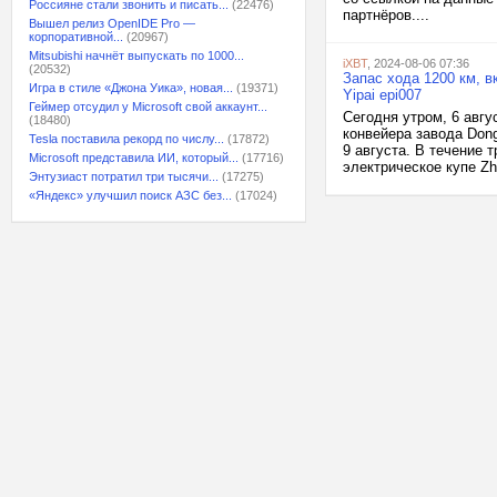
Россияне стали звонить и писать...
(22476)
партнёров....
Вышел релиз OpenIDE Pro —
корпоративной...
(20967)
Mitsubishi начнёт выпускать по 1000...
iXBT
, 2024-08-06 07:36
(20532)
Запас хода 1200 км, в
Игра в стиле «Джона Уика», новая...
(19371)
Yipai epi007
Геймер отсудил у Microsoft свой аккаунт...
Сегодня утром, 6 авгу
(18480)
конвейера завода Don
Tesla поставила рекорд по числу...
(17872)
9 августа. В течение 
Microsoft представила ИИ, который...
(17716)
электрическое купе Zh
Энтузиаст потратил три тысячи...
(17275)
«Яндекс» улучшил поиск АЗС без...
(17024)