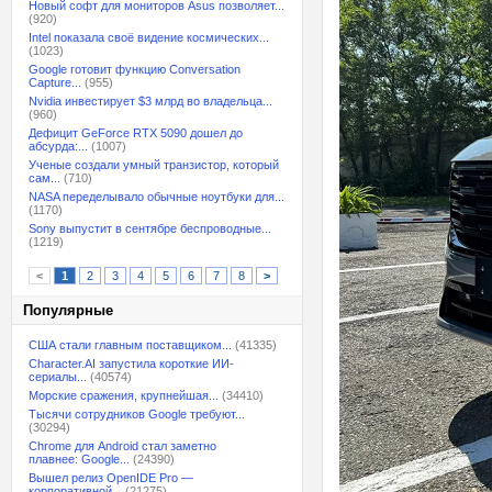
Новый софт для мониторов Asus позволяет...
(920)
Intel показала своё видение космических...
(1023)
Google готовит функцию Conversation
Capture...
(955)
Nvidia инвестирует $3 млрд во владельца...
(960)
Дефицит GeForce RTX 5090 дошел до
абсурда:...
(1007)
Ученые создали умный транзистор, который
сам...
(710)
NASA переделывало обычные ноутбуки для...
(1170)
Sony выпустит в сентябре беспроводные...
(1219)
<
1
2
3
4
5
6
7
8
>
Популярные
США стали главным поставщиком...
(41335)
Character.AI запустила короткие ИИ-
сериалы...
(40574)
Морские сражения, крупнейшая...
(34410)
Тысячи сотрудников Google требуют...
(30294)
Chrome для Android стал заметно
плавнее: Google...
(24390)
Вышел релиз OpenIDE Pro —
корпоративной...
(21275)