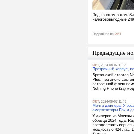
Под капотом автомоби
налогововыгодные 249
Подробнее на
iXBT
Предыдущие но
iXBT
, 2024-08-07 11:33
Прозрачный корпус, по
Британский стартап No
Plus, чей анонс состо
встроенной флеш-памя
Nothing Phone (2a) мо
iXBT
, 2024-08-07 11:45
Мечта джипера. У росс
амортизаторы Fox и д
У дилеров из Москвы и
образца 2024 года. R
преодолевать серьезно
мощностью 424 л.с., 
бампер,...