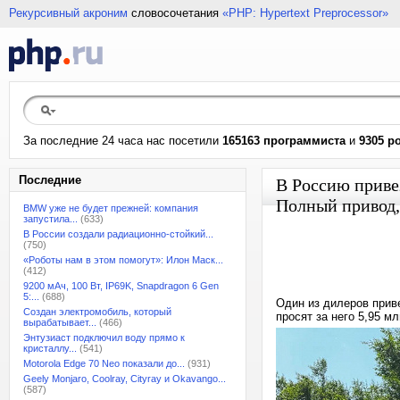
Рекурсивный акроним
словосочетания
«PHP: Hypertext Preprocessor»
За последние 24 часа нас посетили
165163 программиста
и
9305 р
Последние
В Россию привез
Полный привод, 
BMW уже не будет прежней: компания
запустила...
(633)
В России создали радиационно-стойкий...
(750)
«Роботы нам в этом помогут»: Илон Маск...
(412)
9200 мАч, 100 Вт, IP69K, Snapdragon 6 Gen
5:...
(688)
Один из дилеров приве
Создан электромобиль, который
просят за него 5,95 мл
вырабатывает...
(466)
Энтузиаст подключил воду прямо к
кристаллу...
(541)
Motorola Edge 70 Neo показали до...
(931)
Geely Monjaro, Coolray, Cityray и Okavango...
(587)