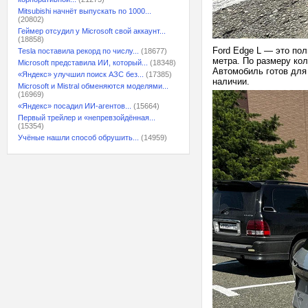
Mitsubishi начнёт выпускать по 1000...
(20802)
Геймер отсудил у Microsoft свой аккаунт...
(18858)
Ford Edge L — это пол
Tesla поставила рекорд по числу...
(18677)
метра. По размеру кол
Microsoft представила ИИ, который...
(18348)
Автомобиль готов для
«Яндекс» улучшил поиск АЗС без...
(17385)
наличии.
Microsoft и Mistral обменяются моделями...
(16969)
«Яндекс» посадил ИИ-агентов...
(15664)
Первый трейлер и «непревзойдённая...
(15354)
Учёные нашли способ обрушить...
(14959)