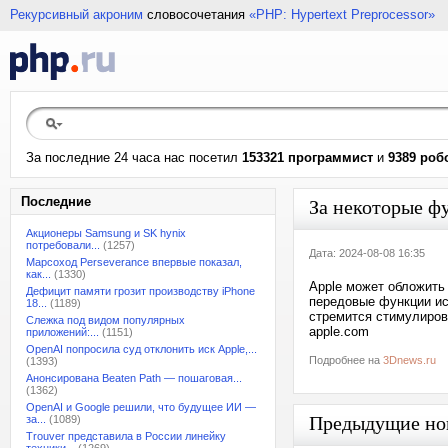
Рекурсивный акроним
словосочетания
«PHP: Hypertext Preprocessor»
За последние 24 часа нас посетил
153321 программист
и
9389 роб
Последние
За некоторые фу
Акционеры Samsung и SK hynix
потребовали...
(1257)
Дата: 2024-08-08 16:35
Марсоход Perseverance впервые показал,
как...
(1330)
Apple может обложить
Дефицит памяти грозит производству iPhone
передовые функции ис
18...
(1189)
стремится стимулиров
Слежка под видом популярных
apple.com
приложений:...
(1151)
OpenAI попросила суд отклонить иск Apple,...
Подробнее на
3Dnews.ru
(1393)
Анонсирована Beaten Path — пошаговая...
(1362)
OpenAI и Google решили, что будущее ИИ —
Предыдущие но
за...
(1089)
Trouver представила в России линейку