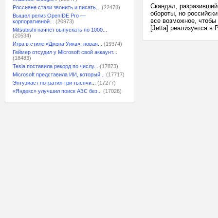
Скандал, разразивший
Россияне стали звонить и писать...
(22478)
обороты, но российск
Вышел релиз OpenIDE Pro —
все возможное, чтобы 
корпоративной...
(20973)
[Jetta] реализуется в
Mitsubishi начнёт выпускать по 1000...
(20534)
Игра в стиле «Джона Уика», новая...
(19374)
Геймер отсудил у Microsoft свой аккаунт...
(18483)
Tesla поставила рекорд по числу...
(17873)
Microsoft представила ИИ, который...
(17717)
Энтузиаст потратил три тысячи...
(17277)
«Яндекс» улучшил поиск АЗС без...
(17026)