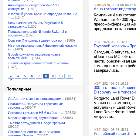
техники...
(1269)
3Dnews.ru
, 2024-08-08 16:
Анонсирован смартфон Vivo S2 с
Asus готовит видеокар
изогнутым...
(1419)
«Частный узел» Apple не оправдал название
Компания Asus готови
—...
(1249)
Warhammer 40,000 Spa
Sony начала клеймить PlayStation 5
пресс-конференции As
стикерами...
(1253)
предложит поклонника
Продажи консолей Nintendo Switch 2 в
прошлом...
(1376)
Соцсеть X лишилась директора по...
(1560)
iXBT
, 2024-08-08 16:00
Hisense открыла новый фирменный магазин
Грузовой корабль «Пр
в...
(1483)
Сегодня, 8 августа, 
Google случайно раскрыла новые
«Прогресс МС-28» с п
возможности...
(1541)
части, обеспечивая м
76 километров новой оптики: «Билайн»...
командного интерфейс
(1373)
завершились...
<
4
5
6
7
8
9
10
11
>
iXBT
, 2024-08-08 16:19
300 л.с., полный при
Популярные
Discovery — в топово
Когда-то Land Rover 
США стали главным поставщиком...
(40631)
машин невозможны, но
Character.AI запустила короткие ИИ-
актуальный Land Rover
сериалы...
(40047)
Land Rover Фото: Lan
Инженеры уложили HBM на бок —...
(39723)
литровым...
Морские сражения, крупнейшая...
(33885)
Тысячи сотрудников Google требуют...
(29192)
iXBT
, 2024-08-08 15:31
Chrome для Android стал заметно
Российский офис Jetta
плавнее: Google...
(23547)