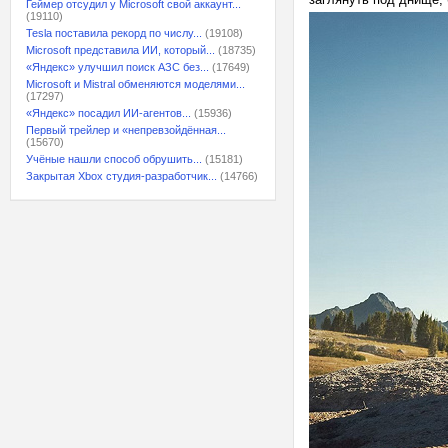
Геймер отсудил у Microsoft свой аккаунт...
(19110)
Tesla поставила рекорд по числу...
(19108)
Microsoft представила ИИ, который...
(18735)
«Яндекс» улучшил поиск АЗС без...
(17649)
Microsoft и Mistral обменяются моделями...
(17297)
«Яндекс» посадил ИИ-агентов...
(15936)
Первый трейлер и «непревзойдённая...
(15670)
Учёные нашли способ обрушить...
(15181)
Закрытая Xbox студия-разработчик...
(14766)