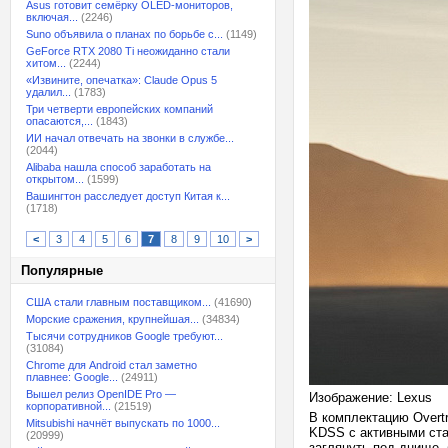
Asus готовит семёрку OLED-мониторов,
включая...
(2246)
Suno объявила о планах по борьбе с...
(1149)
GeForce RTX 2080 Ti неожиданно стали
хитом...
(2244)
«Извините, опечатка»: Claude Opus 5
удалил...
(1783)
Три четверти европейских компаний
опасаются,...
(1843)
ИИ начал отвечать на звонки в службе...
(2044)
Alibaba нашла способ заработать на
открытом...
(1599)
Вашингтон расследует доступ Китая к...
(1718)
<
3
4
5
6
7
8
9
10
>
Популярные
США стали главным поставщиком...
(41690)
Морские сражения, крупнейшая...
(34834)
Тысячи сотрудников Google требуют...
(31084)
Chrome для Android стал заметно
плавнее: Google...
(24911)
Вышел релиз OpenIDE Pro —
Изображение: Lexus
корпоративной...
(21519)
В комплектацию Overt
Mitsubishi начнёт выпускать по 1000...
KDSS с активными стаб
(20999)
заглянуть под днище,