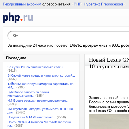
Рекурсивный акроним
словосочетания
«PHP: Hypertext Preprocessor»
За последние 24 часа нас посетил
146761 программист
и
9331 роб
Последние
Новый Lexus GX
10-ступенчатым
За сутки ИИ выявил несколько сотен...
(1618)
В Южной Корее создали навигатор, который...
(1837)
Тайваньская Nanya намерена заработать на
ИИ,...
(2905)
ByteDance запретила своим
исследователям...
(1854)
Заказы на новый Lexu
ИИ Google раскрыл неанонсированного...
России с осени прошл
(2693)
бензиновым мотором V
ИИ научился находить уязвимости в ПО, но
это Lexus GX в особо 
для...
(1420)
Предзаказы GTA VI «настолько...
(2258)
Почти 70 % ИИ-бизнеса Microsoft завязано
на...
(2085)