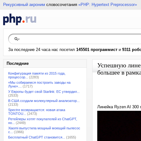
Рекурсивный акроним
словосочетания
«PHP: Hypertext Preprocessor»
За последние 24 часа нас посетил
145501 программист
и
9311 роб
Последние
Успешную линей
большее в рамк
Конфигурация памяти из 2015 года,
процессор...
(2283)
«Мы собираемся построить заводы на
Луне»....
(1717)
У Европы будет свой Starlink: ЕС утвердил...
(2533)
В США создали молекулярный анализатор...
(2133)
Линейка Ryzen AI 300
Spectre возвращается: новая атака
TONTOU...
(2473)
Ретейлеры хотят покупателей из ChatGPT,
но...
(2449)
Xiaomi выпустила мощный моющий пылесос
с...
(1966)
Бесплатный ChatGPT становится...
(1655)