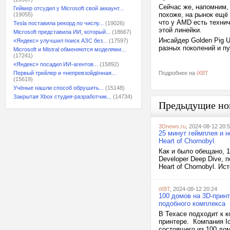
Сейчас же, напомним, 
Геймер отсудил у Microsoft свой аккаунт...
похоже, на рынок ещё
(19055)
что у AMD есть техни
Tesla поставила рекорд по числу...
(19026)
этой линейки.
Microsoft представила ИИ, который...
(18667)
Инсайдер Golden Pig U
«Яндекс» улучшил поиск АЗС без...
(17597)
разных поколений и п
Microsoft и Mistral обменяются моделями...
(17241)
«Яндекс» посадил ИИ-агентов...
(15892)
Первый трейлер и «непревзойдённая...
Подробнее на
iXBT
(15619)
Учёные нашли способ обрушить...
(15148)
Закрытая Xbox студия-разработчик...
(14734)
Предыдущие но
3Dnews.ru
, 2024-08-12 20:
25 минут геймплея и 
Heart of Chornobyl
Как и было обещано, 
Developer Deep Dive, 
Heart of Chornobyl. И
iXBT
, 2024-08-12 20:24
100 домов на 3D-принт
подобного комплекса
В Техасе подходит к к
принтере. Компания I
состоящего из 100 дом