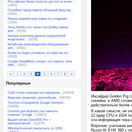
Российские банки получат доступ ко всем...
(1854)
Cloudflare представила облачный браузер...
(2605)
Европа доработала планы по созданию...
(1926)
Зонд NASA Lucy начал настройку камер
для...
(2676)
Хакеры похитили данные покупателей
модульных...
(2018)
Китайские производители оборудования
для...
(2911)
Nvidia не будет успевать за спросом на...
(2858)
Google DeepMind считает, что память типа
HBF...
(2937)
<
1
2
3
4
5
6
7
8
>
Популярные
США стали главным поставщиком...
(41624)
Инсайдер Golden Pig U
Морские сражения, крупнейшая...
(34759)
линейки, и AMD готови
Тысячи сотрудников Google требуют...
действительно более
(30935)
В каком смысле, не оч
Chrome для Android стал заметно
плавнее: Google...
(24827)
12 ядер CPU и 1024 по
эта информация пока 
Вышел релиз OpenIDE Pro —
корпоративной...
(21470)
Впрочем, учитывая ве
Mitsubishi начнёт выпускать по 1000...
Ryzen AI 9 HX 390 с
(20967)