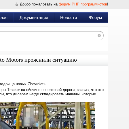
Добро пожаловать на
форум PHP программистов
!
вная
Документация
Новости
Форум
uto Motors прояснили ситуацию
ладбища новых Chevrolet».
ры Tracker на обочине поселковой дороги, заявив, что это
ли, что дилерам негде складировать машины, которые