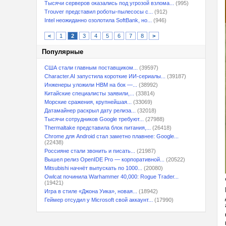
Тысячи серверов оказались под угрозой взлома...
(995)
Trouver представил роботы-пылесосы с...
(912)
Intel неожиданно озолотила SoftBank, но...
(946)
<
1
2
3
4
5
6
7
8
>
Популярные
США стали главным поставщиком...
(39597)
Character.AI запустила короткие ИИ-сериалы...
(39187)
Инженеры уложили HBM на бок —...
(38992)
Китайские специалисты заявили,...
(33814)
Морские сражения, крупнейшая...
(33069)
Датамайнер раскрыл дату релиза...
(32018)
Тысячи сотрудников Google требуют...
(27988)
Thermaltake представила блок питания,...
(26418)
Chrome для Android стал заметно плавнее: Google...
(22438)
Россияне стали звонить и писать...
(21987)
Вышел релиз OpenIDE Pro — корпоративной...
(20522)
Mitsubishi начнёт выпускать по 1000...
(20080)
Owlcat починила Warhammer 40,000: Rogue Trader...
(19421)
Игра в стиле «Джона Уика», новая...
(18942)
Геймер отсудил у Microsoft свой аккаунт...
(17990)