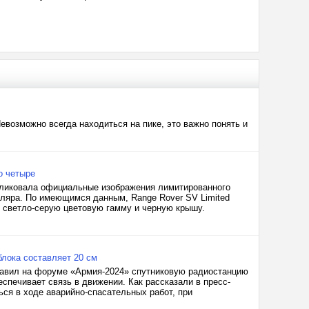
евозможно всегда находиться на пике, это важно понять и
о четыре
публиковала официальные изображения лимитированного
пляра. По имеющимся данным, Range Rover SV Limited
л светло-серую цветовую гамму и черную крышу.
лока составляет 20 см
тавил на форуме «Армия-2024» спутниковую радиостанцию
спечивает связь в движении. Как рассказали в пресс-
ься в ходе аварийно-спасательных работ, при