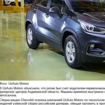
Фото: UzAuto Motors
В UzAuto Motors объяснили, что ролик был снят водителем-перевозчиком
дилерских центров Андижанской области. Машины временно выстроили н
автосалона.
Сборка машин Chevrolet освоена компанией UzAuto Motors по технологии 
моделей узбекской сборки российским дилерам, обещая наложить в про