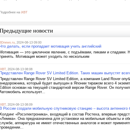
Подробнее на
iXBT
Предыдущие новости
3Dnews.ru
, 2024-08-13 09:00
Что делать, если пропадает мотивация учить английский
Мотивация — это цикличное явление, с подъёмами, пиками и спадами. Н
принять. Мотивация может уходить по нескольким
iXBT
, 2024-08-13 08:08
Представлен Range Rover SV Limited Edition. Таких машин выпустят всег
Представлен Range Rover SV Limited Edition, а компания Land Rover о
внедорожника, который будет выпущен в Японии тиражом всего 4 экзем
Edition основан на текущей стандартной версии Range Rover. Он получи
Автомобиль использует...
iXBT
, 2024-08-13 08:09
В России создали мобильную спутниковую станцию – высота антенного б
Холдинг «Росэлектроника», входящий в состав Ростеха, впервые предс
«Лемма». Она предназначена для установки на мобильные объекты и обе
службе, аппаратура не имеет отечественных аналогов и может применят
проведении...