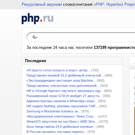
Рекурсивный акроним
словосочетания
«PHP: Hypertext Prepr
За последние 24 часа нас посетили
137199 программист
Последние
«Я просто хотел попасть в игру»: актёр...
(765)
Представлен игровой 31,5-дюймовый изогнутый...
(988)
«Экстраординарно жестокая» игра Machine...
(860)
Представлены элегантные очки дополненной...
(923)
ИИ в «Google Картах» научился заказывать еду...
(863)
Расширенный показ GTA VI пройдёт 27 августа...
(956)
Администраторы каналов в WhatsApp скоро...
(863)
ИИ подвёл Nothing: рекламу наушников CMF...
(992)
Samsung и Mousterian взялись за...
(879)
«Бесцеремонные клептоманы»: News Corp....
(1147)
SteamOS запустили на ноутбуке с AMD Strix...
(1073)
Asus представила 24,5-дюймовые игровые...
(999)
В России начались поставки первого...
(975)