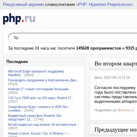
Рекурсивный акроним
словосочетания
«PHP: Hypertext Preprocessor»
За последние 24 часа нас посетили
145628 программистов
и
9315 
Последние
Во втором квар
Microsoft Edge прекратит поддержку
Manifest...
(2604)
Дата: 2024-08-13 21:05
Руководить продажами в Intel назначен Дин...
(2510)
Согласно последнему о
Android 17 станет последним большим...
года было поставлено
(2933)
системы представлены
120 Гц и 7500 мАч за 220 евро. Redmi 17...
выделенными аппаратн
(2257)
Смартфоны будут снимать в HDR без
Подробнее на
3Dnews.ru
склейки...
(2544)
Бюджетный смартфон Realme 16x
представят 12...
(2746)
Китай подвесил над морем 16-мегаваттную...
Предыдущие но
(2827)
Новая статья: Kusan: City of Wolves —...