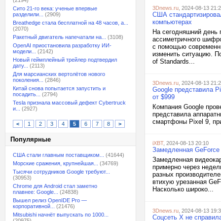
(2194)
3Dnews.ru
, 2024-08-13 21:
Сито 21-го века: ученые впервые
США стандартизировал
разделили...
(2909)
компьютерах
Breathedge стала бесплатной на 48 часов, а...
(2070)
На сегодняшний день 
Ракетный двигатель напечатали на...
(3108)
ассиметричного шифро
OpenAI приостановила разработку ИИ-
с помощью современн
модели...
(2142)
изменить ситуацию. По
Новый геймплейный трейлер подтвердил
of Standards...
дату...
(2113)
Для марсианских вертолётов нового
поколения...
(2846)
3Dnews.ru
, 2024-08-13 21:
Китай снова попытается запустить и
Google представила Pix
посадить...
(2794)
от $999
Tesla признала массовый дефект Cybertruck
Компания Google пров
и...
(2927)
представила аппаратн
смартфоны Pixel 9, пр
<
1
2
3
4
5
6
7
8
>
Популярные
iXBT
, 2024-08-13 20:10
Замедленная GeForce 
США стали главным поставщиком...
(41644)
Замедленная видеока
Морские сражения, крупнейшая...
(34769)
примерно через неделю
Тысячи сотрудников Google требуют...
разных производителей
(30953)
втихую урезанная GeF
Chrome для Android стал заметно
Насколько широко...
плавнее: Google...
(24838)
Вышел релиз OpenIDE Pro —
корпоративной...
(21476)
3Dnews.ru
, 2024-08-13 19:
Mitsubishi начнёт выпускать по 1000...
Соцсеть X не справил
(20975)