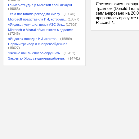
Состоявшаяся накану
Геймер отсудил у Microsoft свой аккаунт...
Трампом (Donald Trum
(19063)
запланировано на 20:0
Tesla поставила рекорд по числу...
(19040)
прервалось сразу же п
Microsoft представила ИИ, который...
(18677)
Riccardi /...
«Яндекс» улучшил поиск АЗС без...
(17602)
Microsoft и Mistral обменяются моделями...
(17246)
«Яндекс» посадил ИИ-агентов...
(15899)
Первый трейлер и «непревзойдённая...
(15627)
Учёные нашли способ обрушить...
(15153)
Закрытая Xbox студия-разработчик...
(14741)