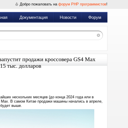
Добро пожаловать на
форум PHP программистов
!
вная
Документация
Новости
Форум
 запустит продажи кроссовера GS4 Max
 15 тыс. долларов
Дата:
2024-
08-
14
16:03
йших нескольких месяцев (до конца 2024 года или в
 Max. В самом Китае продажи машины начались в апреле,
 будет выше.