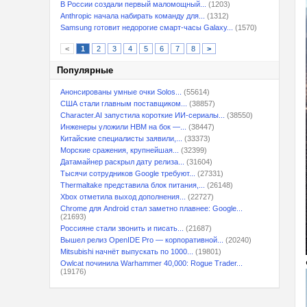
В России создали первый маломощный...
(1203)
Anthropic начала набирать команду для...
(1312)
Samsung готовит недорогие смарт-часы Galaxy...
(1570)
<
1
2
3
4
5
6
7
8
>
Популярные
Анонсированы умные очки Solos...
(55614)
США стали главным поставщиком...
(38857)
Character.AI запустила короткие ИИ-сериалы...
(38550)
Инженеры уложили HBM на бок —...
(38447)
Китайские специалисты заявили,...
(33373)
Морские сражения, крупнейшая...
(32399)
Датамайнер раскрыл дату релиза...
(31604)
Тысячи сотрудников Google требуют...
(27331)
Thermaltake представила блок питания,...
(26148)
Xbox отметила выход дополнения...
(22727)
Chrome для Android стал заметно плавнее: Google...
(21693)
Россияне стали звонить и писать...
(21687)
Вышел релиз OpenIDE Pro — корпоративной...
(20240)
Mitsubishi начнёт выпускать по 1000...
(19801)
Owlcat починила Warhammer 40,000: Rogue Trader...
(19176)