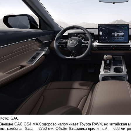
Фото: GAC
Внешне GAC GS4 MAX здорово напоминает Toyota RAV4, но китайская ма
мм, колёсная база — 2750 мм. Объём багажника приличный — 638 литро