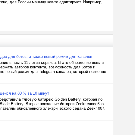
ожно, для России машину как-то адаптируют. Например,
идео для ботов, а также новый режим для каналов
ние в честь 11-летия сервиса. В это обновление вошли
ержать авторов контента, возможность для ботов и
кже новый режим для Telegram-каналов, который позволяет
щейся на 80 % за 10 минут
едставила тяговую батарею Golden Battery, которая по
ade Battery. Второе поколение батареи Zeekr способно
упателям обновлённого электрического седана Zeekr 007.