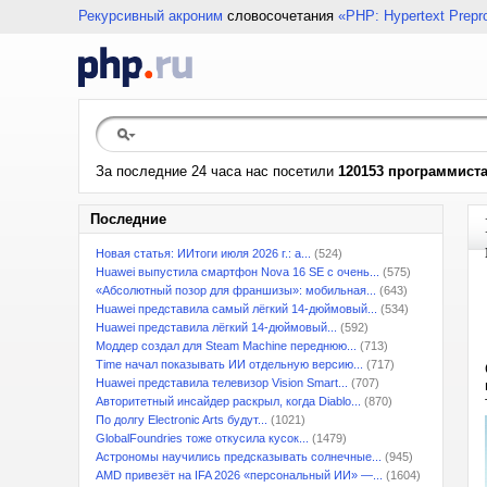
Рекурсивный акроним
словосочетания
«PHP: Hypertext Prepr
За последние 24 часа нас посетили
120153 программист
Последние
Новая статья: ИИтоги июля 2026 г.: а...
(524)
Huawei выпустила смартфон Nova 16 SE с очень...
(575)
«Абсолютный позор для франшизы»: мобильная...
(643)
Huawei представила самый лёгкий 14-дюймовый...
(534)
Huawei представила лёгкий 14-дюймовый...
(592)
Моддер создал для Steam Machine переднюю...
(713)
Time начал показывать ИИ отдельную версию...
(717)
Huawei представила телевизор Vision Smart...
(707)
Авторитетный инсайдер раскрыл, когда Diablo...
(870)
По долгу Electronic Arts будут...
(1021)
GlobalFoundries тоже откусила кусок...
(1479)
Астрономы научились предсказывать солнечные...
(945)
AMD привезёт на IFA 2026 «персональный ИИ» —...
(1604)