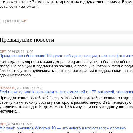
л.с. сочетается с 7-ступенчатым «роботом» с двумя сцеплениями. Возм
установят «автомат».
Подробнее на
iXBT
Предыдущие новости
iXBT
, 2024-08-14 16:20
Праздничное обновление Telegram: звёздные реакции, платные фото и в
Команда популярного мессенджера Telegram выпустила большое обновле
звёздные реакции и подписки за звёзды, с помощью которых можно подд
бизнес-аккаунтов публиковать платные фотографии и видеозаписи, а та
администраторам...
3Dnews.ru
, 2024-08-14 07:50
Zeekr приступила к поставкам электромобилей с LFP-батареей, заряжаю
Принадлежащая китайской Geely марка Zeekr в декабре прошлого года пр
своему химическому составу повторяла разработанную BYD передовую Bl
увеличивать заряд с 10 до 80 % за 10,5 минуты, и оно уже доступно пок
Источник...
iXBT
, 2024-08-14 15:13
Microsoft обновила Windows 10 — что нового и что осталось сломано