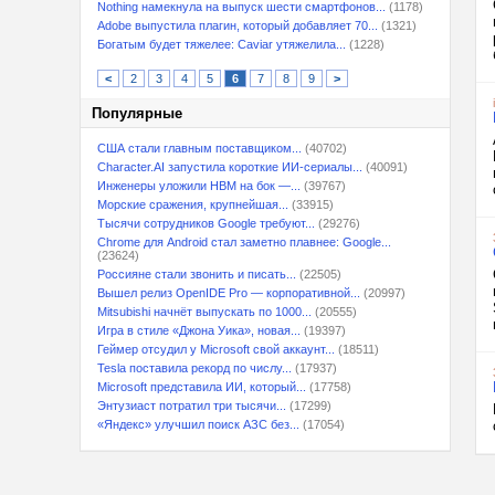
Nothing намекнула на выпуск шести смартфонов...
(1178)
Adobe выпустила плагин, который добавляет 70...
(1321)
Богатым будет тяжелее: Caviar утяжелила...
(1228)
<
2
3
4
5
6
7
8
9
>
Популярные
США стали главным поставщиком...
(40702)
Character.AI запустила короткие ИИ-сериалы...
(40091)
Инженеры уложили HBM на бок —...
(39767)
Морские сражения, крупнейшая...
(33915)
Тысячи сотрудников Google требуют...
(29276)
Chrome для Android стал заметно плавнее: Google...
(23624)
Россияне стали звонить и писать...
(22505)
Вышел релиз OpenIDE Pro — корпоративной...
(20997)
Mitsubishi начнёт выпускать по 1000...
(20555)
Игра в стиле «Джона Уика», новая...
(19397)
Геймер отсудил у Microsoft свой аккаунт...
(18511)
Tesla поставила рекорд по числу...
(17937)
Microsoft представила ИИ, который...
(17758)
Энтузиаст потратил три тысячи...
(17299)
«Яндекс» улучшил поиск АЗС без...
(17054)