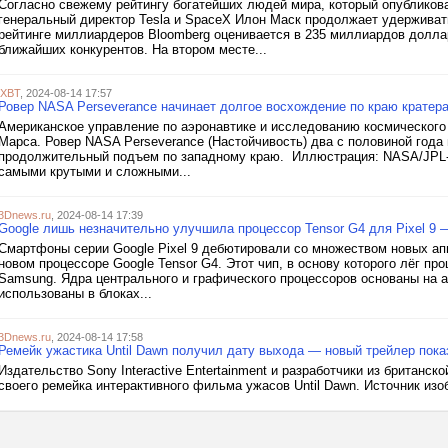
Согласно свежему рейтингу богатейших людей мира, который опубликова
генеральный директор Tesla и SpaceX Илон Маск продолжает удержива
рейтинге миллиардеров Bloomberg оценивается в 235 миллиардов долла
ближайших конкурентов. На втором месте...
iXBT
, 2024-08-14 17:57
Ровер NASA Perseverance начинает долгое восхождение по краю кратер
Американское управление по аэронавтике и исследованию космическог
Марса. Ровер NASA Perseverance (Настойчивость) два с половиной года 
продолжительный подъем по западному краю. Иллюстрация: NASA/JPL-
самыми крутыми и сложными...
3Dnews.ru
, 2024-08-14 17:39
Google лишь незначительно улучшила процессор Tensor G4 для Pixel 9 
Смартфоны серии Google Pixel 9 дебютировали со множеством новых ап
новом процессоре Google Tensor G4. Этот чип, в основу которого лёг пр
Samsung. Ядра центрального и графического процессоров основаны на а
использованы в блоках...
3Dnews.ru
, 2024-08-14 17:58
Ремейк ужастика Until Dawn получил дату выхода — новый трейлер пока
Издательство Sony Interactive Entertainment и разработчики из британск
своего ремейка интерактивного фильма ужасов Until Dawn. Источник изоб