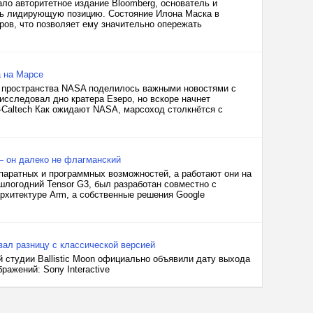
ло авторитетное издание Bloomberg, основатель и
ть лидирующую позицию. Состояние Илона Маска в
ров, что позволяет ему значительно опережать
а на Марсе
о пространства NASA поделилось важными новостями с
исследовал дно кратера Езеро, но вскоре начнет
Caltech Как ожидают NASA, марсоход столкнётся с
— он далеко не флагманский
паратных и программных возможностей, а работают они на
ошлогодний Tensor G3, был разработан совместно с
рхитектуре Arm, а собственные решения Google
зал разницу с классической версией
ой студии Ballistic Moon официально объявили дату выхода
ражений: Sony Interactive