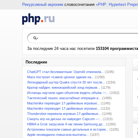
Рекурсивный акроним
словосочетания
«PHP: Hypertext Prepr
За последние 24 часа нас посетили
153104 программист
Последние
ChatGPT стал безлимитным: OpenAI отменила...
(1195)
Маск построит «самое ценное здание на...
(1290)
Легендарный шутер Quake спустя 30 лет после...
(1154)
Кратер найден: южнокорейский зонд первым...
(1179)
Испанцы научили один объектив видеть объём —...
(1052)
Тактический экшен, масштабные операции и...
(1495)
Machenike переводит 17-дюймовые игровые...
(1245)
Machenike переводит 17-дюймовые игровые...
(1132)
Thunderobot перевела игровые 17-дюймовые...
(1249)
Смерть игр на дисках не навредит Capcom —...
(1315)
HBM4 и Grok загрузили 4-нм линии Samsung до...
(1260)
Астрономы показали самые детальные в истории...
(1105)
Apple неожиданно повысила выплаты...
(1197)