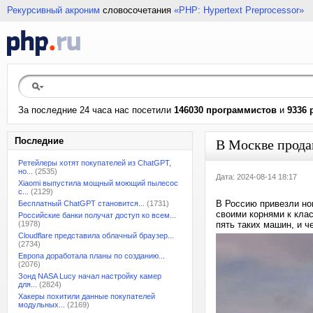
Рекурсивный акроним
словосочетания
«PHP: Hypertext Preprocessor»
За последние 24 часа нас посетили
146030 программистов
и
9336 
Последние
В Москве прода
Ретейлеры хотят покупателей из ChatGPT,
но...
(2535)
Дата: 2024-08-14 18:17
Xiaomi выпустила мощный моющий пылесос
с...
(2129)
В Россию привезли нов
Бесплатный ChatGPT становится...
(1731)
своими корнями к клас
Российские банки получат доступ ко всем...
(1978)
пять таких машин, и че
Cloudflare представила облачный браузер...
(2734)
Европа доработала планы по созданию...
(2076)
Зонд NASA Lucy начал настройку камер
для...
(2824)
Хакеры похитили данные покупателей
модульных...
(2169)