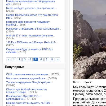
Китайские производители оборудования
для...
(3031)
Nvidia не будет успевать за спросом на...
(2938)
Google DeepMind считает, что память типа
HBF...
(3042)
Microsoft Edge прекратит поддержку
Manifest...
(2698)
Руководить продажами в Intel назначен Дин...
(2586)
Android 17 станет последним большим...
(3049)
120 Гц и 7500 мАч за 220 евро. Redmi 17...
(2402)
Смартфоны будут снимать в HDR без
склейки...
(2679)
<
1
2
3
4
5
6
7
8
>
Популярные
США стали главным поставщиком...
(41755)
Морские сражения, крупнейшая...
(34888)
Фото: Toyota
Тысячи сотрудников Google требуют...
(31242)
Как сообщают «Автон
Chrome для Android стал заметно
мотором мощностью 22
плавнее: Google...
(24986)
Привод, само собой, 
Вышел релиз OpenIDE Pro —
Продавцы высоко ценя
корпоративной...
(21563)
млн рублей. Для сравн
Mitsubishi начнёт выпускать по 1000...
примерно 10 млн рубл
(21026)