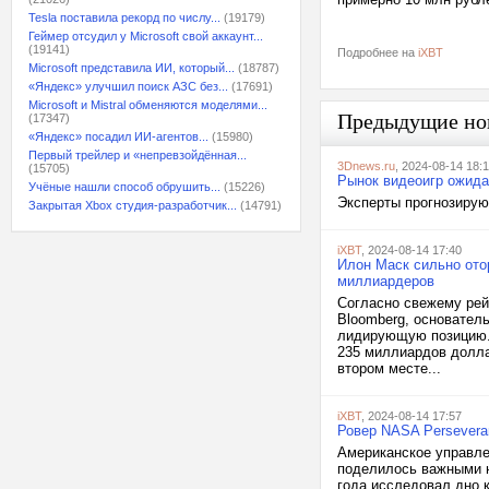
Tesla поставила рекорд по числу...
(19179)
Геймер отсудил у Microsoft свой аккаунт...
(19141)
Подробнее на
iXBT
Microsoft представила ИИ, который...
(18787)
«Яндекс» улучшил поиск АЗС без...
(17691)
Microsoft и Mistral обменяются моделями...
Предыдущие но
(17347)
«Яндекс» посадил ИИ-агентов...
(15980)
Первый трейлер и «непревзойдённая...
3Dnews.ru
, 2024-08-14 18:
(15705)
Рынок видеоигр ожидае
Учёные нашли способ обрушить...
(15226)
Эксперты прогнозирую
Закрытая Xbox студия-разработчик...
(14791)
iXBT
, 2024-08-14 17:40
Илон Маск сильно ото
миллиардеров
Согласно свежему рей
Bloomberg, основател
лидирующую позицию. 
235 миллиардов долла
втором месте...
iXBT
, 2024-08-14 17:57
Ровер NASA Persevera
Американское управле
поделилось важными н
года исследовал дно 