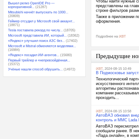
Чтобы найти нужные с
Вышел релиз OpenIDE Pro —
представлены на главн
корпоративной...
(21287)
строке фильтров разм
Mitsubishi начнёт выпускать по 1000...
(20809)
Также в приложении п
оформления.
Геймер отсудил у Microsoft свой аккаунт...
(18871)
Tesla поставила рекорд по числу...
(18705)
Microsoft представила ИИ, который...
(18362)
Подробнее на
iXBT
«Яндекс» улучшил поиск АЗС без...
(17402)
Microsoft и Mistral обменяются моделями...
(16984)
Предыдущие но
«Яндекс» посадил ИИ-агентов...
(15680)
Первый трейлер и «непревзойдённая...
(15372)
iXBT
, 2024-08-15 10:49
Учёные нашли способ обрушить...
(14972)
В Подмосковье запуст
Технологический парт
искусственного интел
алгоритмы распознава
компании рассказывал
проходить...
iXBT
, 2024-08-15 10:58
АвтоВАЗ обновил внедо
контроль и ММС Lada 
АвтоВАЗ пересмотрел к
сообщали ранее. В не
«Лада.онлайн», в ком