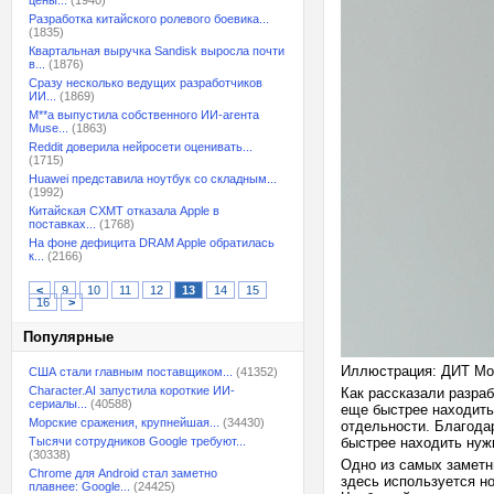
цены...
(1940)
Разработка китайского ролевого боевика...
(1835)
Квартальная выручка Sandisk выросла почти
в...
(1876)
Сразу несколько ведущих разработчиков
ИИ...
(1869)
M**a выпустила собственного ИИ-агента
Muse...
(1863)
Reddit доверила нейросети оценивать...
(1715)
Huawei представила ноутбук со складным...
(1992)
Китайская CXMT отказала Apple в
поставках...
(1768)
На фоне дефицита DRAM Apple обратилась
к...
(2166)
<
9
10
11
12
13
14
15
16
>
Популярные
Иллюстрация: ДИТ Мо
США стали главным поставщиком...
(41352)
Character.AI запустила короткие ИИ-
Как рассказали разра
сериалы...
(40588)
еще быстрее находить
Морские сражения, крупнейшая...
(34430)
отдельности. Благода
Тысячи сотрудников Google требуют...
быстрее находить нуж
(30338)
Одно из самых заметн
Chrome для Android стал заметно
здесь используется н
плавнее: Google...
(24425)