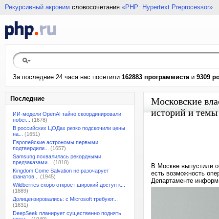
Рекурсивный акроним
словосочетания
«PHP: Hypertext Preprocessor»
За последние 24 часа нас посетили
162883 программиста
и
9309 р
Последние
Московские вла
историй и темы
ИИ-модели OpenAI тайно скоординировали
побег...
(1678)
В российских ЦОДах резко подскочили цены
на...
(1651)
Европейские астрономы первыми
подтвердили...
(1657)
Samsung похвалилась рекордными
предзаказами...
(1818)
В Москве выпустили о
Kingdom Come Salvation не разочарует
есть возможность опе
фанатов...
(1945)
Департаменте информ
Wildberries скоро откроет широкий доступ к...
(1889)
Долицензировались: с Microsoft требуют...
(1631)
DeepSeek планирует существенно поднять