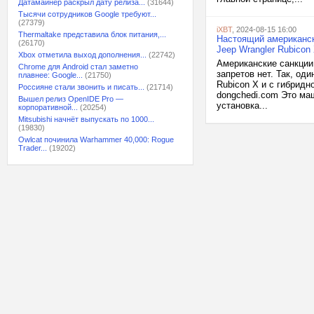
Датамайнер раскрыл дату релиза...
(31644)
Тысячи сотрудников Google требуют...
(27379)
iXBT
, 2024-08-15 16:00
Thermaltake представила блок питания,...
Настоящий американск
(26170)
Jeep Wrangler Rubicon
Xbox отметила выход дополнения...
(22742)
Американские санкции
Chrome для Android стал заметно
запретов нет. Так, оди
плавнее: Google...
(21750)
Rubicon X и с гибридн
Россияне стали звонить и писать...
(21714)
dongchedi.com Это ма
Вышел релиз OpenIDE Pro —
установка...
корпоративной...
(20254)
Mitsubishi начнёт выпускать по 1000...
(19830)
Owlcat починила Warhammer 40,000: Rogue
Trader...
(19202)