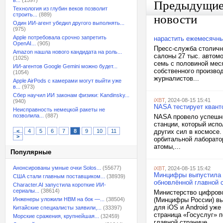
в...
(1597)
Предыдущи
Технология из глубин веков позволит
строить...
(889)
новости
Один ИИ-агент убедил другого выполнять...
(975)
Apple потребовала срочно запретить
нарастить ежемесячн
OpenAI...
(905)
Пресс-служба столично
Amazon нашла нового кандидата на роль...
салоны 27 тыс. автомо
(1025)
семь с половиной меся
ИИ-агентов Google Gemini можно будет...
собственного произво
(1054)
журналистов...
Apple AirPods с камерами могут выйти уже
в...
(973)
Сбер научил ИИ законам физики: Kandinsky...
iXBT
, 2024-08-15 15:41
(940)
NASA тестирует квант
Неисправность немецкой ракеты не
позволила...
(887)
NASA провело успешны
станции, который исп
<
4
5
6
7
8
9
10
11
других сил в космосе
>
орбитальной лаборато
атомы,...
Популярные
Анонсированы умные очки Solos...
(55677)
iXBT
, 2024-08-15 15:42
Минцифры выпустила о
США стали главным поставщиком...
(38939)
обновлённой главной 
Character.AI запустила короткие ИИ-
сериалы...
(38614)
Министерство цифрово
Инженеры уложили HBM на бок —...
(38504)
(Минцифры России) вы
для iOS и Android уже
Китайские специалисты заявили,...
(33397)
страница «Госуслуг» 
Морские сражения, крупнейшая...
(32459)
главной странице,...