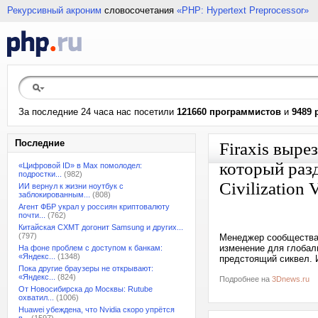
Рекурсивный акроним
словосочетания
«PHP: Hypertext Preprocessor»
За последние 24 часа нас посетили
121660 программистов
и
9489 
Последние
Firaxis вырез
который разд
«Цифровой ID» в Max помолодел:
подростки...
(982)
Civilization 
ИИ вернул к жизни ноутбук с
заблокированным...
(808)
Агент ФБР украл у россиян криптовалюту
почти...
(762)
Китайская CXMT догонит Samsung и других...
(797)
Менеджер сообщества 
изменение для глобальн
На фоне проблем с доступом к банкам:
«Яндекс...
(1348)
предстоящий сиквел. 
Пока другие браузеры не открывают:
«Яндекс...
(824)
Подробнее на
3Dnews.ru
От Новосибирска до Москвы: Rutube
охватил...
(1006)
Huawei убеждена, что Nvidia скоро упрётся