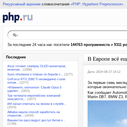
Рекурсивный акроним
словосочетания
«PHP: Hypertext Preprocessor»
За последние 24 часа нас посетили
144763 программиста
и
9311 р
Последние
В Европе всё е
Asus готовит семёрку OLED-мониторов,
включая...
(2308)
Дата: 2024-08-27 19:12
Suno объявила о планах по борьбе с...
(1177)
GeForce RTX 2080 Ti неожиданно стали
За первые семь месяц
хитом...
(2277)
которые окончательно 
«Извините, опечатка»: Claude Opus 5
удалил...
(1821)
Как сообщает Automoti
Три четверти европейских компаний
Martin DB7, BMW Z3, R
опасаются,...
(1877)
ИИ начал отвечать на звонки в службе...
(2074)
Alibaba нашла способ заработать на
открытом...
(1634)
Вашингтон расследует доступ Китая к...
(1749)