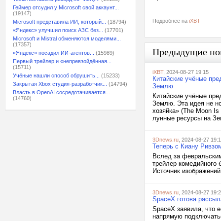
Геймер отсудил у Microsoft свой аккаунт...
(19147)
Подробнее на
iXBT
Microsoft представила ИИ, который...
(18794)
«Яндекс» улучшил поиск АЗС без...
(17701)
Microsoft и Mistral обменяются моделями...
(17357)
Предыдущие но
«Яндекс» посадил ИИ-агентов...
(15989)
Первый трейлер и «непревзойдённая...
(15711)
iXBT
, 2024-08-27 19:15
Учёные нашли способ обрушить...
(15233)
Китайские учёные пре
Закрытая Xbox студия-разработчик...
(14794)
Землю
Власть в OpenAI сосредотачивается...
Китайские учёные пре
(14760)
Землю. Эта идея не н
хозяйка» (The Moon Is
лунные ресурсы на Зе
3Dnews.ru
, 2024-08-27 19:
Теперь с Киану Ривзо
Вслед за февральским
трейлер комедийного б
Источник изображений
3Dnews.ru
, 2024-08-27 19:
SpaceX готова рассыл
SpaceX заявила, что е
напрямую подключатьс