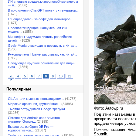
ИИ впервые создал жизнеспособные вирусы
— в...
(2036)
В приложении ChatGPT появится генератор...
(1679)
LG оправдалась за софт для мониторов,...
(1671)
Опасная тенденция: нашумевшая ИИ-
модель...
(1853)
Минцифры задумало лишить российских
детей...
(1823)
Geely Monjaro выходит в премиум: в Китае...
(1768)
Руководитель Huawei рассказал, как Китай...
(1956)
Следующее крупное обновление для инди-
хита...
(1854)
<
4
5
6
7
8
9
10
11
>
Популярные
США стали главным поставщиком...
(41767)
Морские сражения, крупнейшая...
(34895)
Фото: Autowp.ru
Тысячи сотрудников Google требуют...
(31266)
Под этим названием в
Chrome для Android стал заметно
прекратился соответст
плавнее: Google...
(24995)
продано четыре услов
Вышел релиз OpenIDE Pro —
Помимо названия Riva
корпоративной...
(21567)
Sputnik.
Tesla поставила рекорд по числу...
(19186)