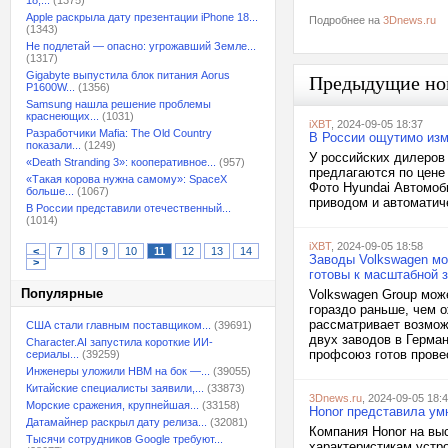
18,...
(1375)
Apple раскрыла дату презентации iPhone 18...
Подробнее на
3Dnews.ru
(1343)
Не подлетай — опасно: угрожавший Земле...
(1317)
Gigabyte выпустила блок питания Aorus
Предыдущие но
P1600W...
(1356)
Samsung нашла решение проблемы
краснеющих...
(1031)
iXBT
, 2024-09-05 18:37
Разработчики Mafia: The Old Country
В России ощутимо изм
показали...
(1249)
У российских дилеров 
«Death Stranding 3»: кооперативное...
(957)
предлагаются по цене 
«Такая корова нужна самому»: SpaceX
Фото Hyundai Автомоб
больше...
(1067)
приводом и автоматич
В России представили отечественный...
(1014)
iXBT
, 2024-09-05 18:58
<
7
8
9
10
11
12
13
14
Заводы Volkswagen мо
>
готовы к масштабной 
Популярные
Volkswagen Group мож
гораздо раньше, чем 
рассматривает возмож
США стали главным поставщиком...
(39691)
двух заводов в Герма
Character.AI запустила короткие ИИ-
профсоюз готов провес
сериалы...
(39259)
Инженеры уложили HBM на бок —...
(39055)
Китайские специалисты заявили,...
(33873)
3Dnews.ru
, 2024-09-05 18:
Морские сражения, крупнейшая...
(33158)
Honor представила ум
Датамайнер раскрыл дату релиза...
(32081)
Компания Honor на вы
Тысячи сотрудников Google требуют...
характеристикам устр