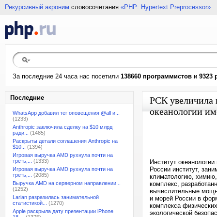
Рекурсивный акроним
словосочетания
«PHP: Hypertext Preprocessor»
За последние 24 часа нас посетили
138660 программистов
и
9323 
Последние
РСК увеличила 
океанологии им
WhatsApp добавил тег оповещения @all и...
(1233)
Anthropic заключила сделку на $10 млрд
ради...
(1485)
Раскрыты детали соглашения Anthropic на
$10...
(1394)
Игровая выручка AMD рухнула почти на
треть,...
(1333)
Институт океанологии
России институт, зан
Игровая выручка AMD рухнула почти на
треть,...
(2085)
климатологию, химию,
Выручка AMD на серверном направлении...
комплекс, разработан
(1252)
вычислительные мощно
Larian разразилась занимательной
и морей России в форм
статистикой...
(1270)
комплекса физических,
Apple раскрыла дату презентации iPhone
экологической безопас