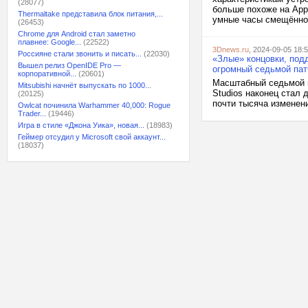
(28077)
больше похоже на Appl
Thermaltake представила блок питания,...
умные часы смещённой 
(26453)
Chrome для Android стал заметно
плавнее: Google...
(22522)
3Dnews.ru
, 2024-09-05 18:
Россияне стали звонить и писать...
(22030)
«Злые» концовки, подд
Вышел релиз OpenIDE Pro —
огромный седьмой пат
корпоративной...
(20601)
Масштабный седьмой па
Mitsubishi начнёт выпускать по 1000...
Studios наконец стал
(20125)
почти тысяча изменени
Owlcat починила Warhammer 40,000: Rogue
Trader...
(19446)
Игра в стиле «Джона Уика», новая...
(18983)
Геймер отсудил у Microsoft свой аккаунт...
(18037)