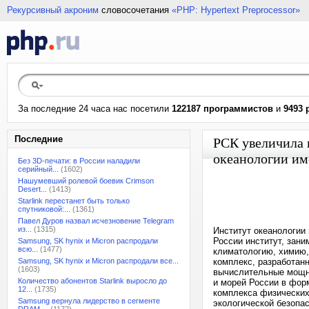
Рекурсивный акроним
словосочетания
«PHP: Hypertext Preprocessor»
За последние 24 часа нас посетили
122187 программистов
и
9493 
Последние
РСК увеличила 
океанологии им
Без 3D-печати: в России наладили
серийный...
(1602)
Нашумевший ролевой боевик Crimson
Desert...
(1413)
Starlink перестанет быть только
спутниковой:...
(1361)
Павел Дуров назвал исчезновение Telegram
из...
(1315)
Институт океанологии
России институт, зан
Samsung, SK hynix и Micron распродали
всю...
(1477)
климатологию, химию,
Samsung, SK hynix и Micron распродали все...
комплекс, разработан
(1603)
вычислительные мощно
Количество абонентов Starlink выросло до
и морей России в форм
12...
(1735)
комплекса физических,
Samsung вернула лидерство в сегменте
экологической безопас