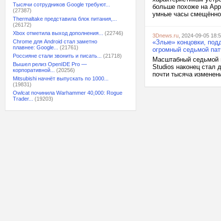
Тысячи сотрудников Google требуют...
больше похоже на Appl
(27387)
умные часы смещённой 
Thermaltake представила блок питания,...
(26172)
Xbox отметила выход дополнения...
(22746)
3Dnews.ru
, 2024-09-05 18:
Chrome для Android стал заметно
«Злые» концовки, подд
плавнее: Google...
(21761)
огромный седьмой пат
Россияне стали звонить и писать...
(21718)
Масштабный седьмой па
Вышел релиз OpenIDE Pro —
Studios наконец стал
корпоративной...
(20256)
почти тысяча изменени
Mitsubishi начнёт выпускать по 1000...
(19831)
Owlcat починила Warhammer 40,000: Rogue
Trader...
(19203)