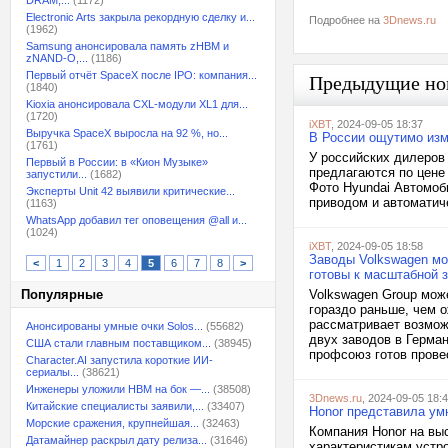
DRAM,...
(1172)
Electronic Arts закрыла рекордную сделку и...
Подробнее на
3Dnews.ru
(1962)
Samsung анонсировала память zHBM и
zNAND-O,...
(1186)
Первый отчёт SpaceX после IPO: компания...
Предыдущие но
(1840)
Kioxia анонсировала CXL-модули XL1 для...
(1720)
iXBT
, 2024-09-05 18:37
Выручка SpaceX выросла на 92 %, но...
В России ощутимо изм
(1761)
У российских дилеров 
Первый в России: в «Кион Музыке»
предлагаются по цене 
запустили...
(1682)
Фото Hyundai Автомоб
Эксперты Unit 42 выявили критические...
приводом и автоматич
(1163)
WhatsApp добавил тег оповещения @all и...
(1024)
iXBT
, 2024-09-05 18:58
Заводы Volkswagen мо
<
1
2
3
4
5
6
7
8
>
готовы к масштабной 
Популярные
Volkswagen Group мож
гораздо раньше, чем 
рассматривает возмож
Анонсированы умные очки Solos...
(55682)
двух заводов в Герма
США стали главным поставщиком...
(38945)
профсоюз готов провес
Character.AI запустила короткие ИИ-
сериалы...
(38621)
Инженеры уложили HBM на бок —...
(38508)
3Dnews.ru
, 2024-09-05 18:
Китайские специалисты заявили,...
(33407)
Honor представила ум
Морские сражения, крупнейшая...
(32463)
Компания Honor на вы
Датамайнер раскрыл дату релиза...
(31646)
характеристикам устр