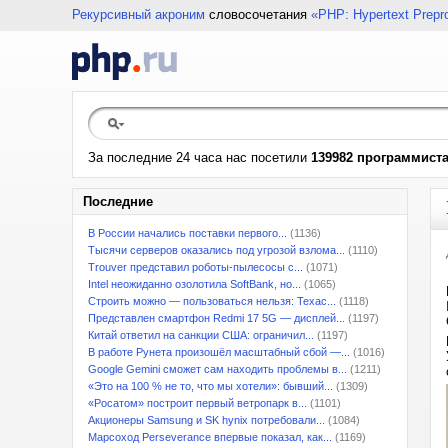
Рекурсивный акроним
словосочетания
«PHP: Hypertext Prepr
За последние 24 часа нас посетили
139982 программист
Последние
В России начались поставки первого...
(1136)
Тысячи серверов оказались под угрозой взлома...
(1110)
Trouver представил роботы-пылесосы с...
(1071)
Intel неожиданно озолотила SoftBank, но...
(1065)
Строить можно — пользоваться нельзя: Техас...
(1118)
Представлен смартфон Redmi 17 5G — дисплей...
(1197)
Китай ответил на санкции США: ограничил...
(1197)
В работе Рунета произошёл масштабный сбой —...
(1016)
Google Gemini сможет сам находить проблемы в...
(1211)
«Это на 100 % не то, что мы хотели»: бывший...
(1309)
«Росатом» построит первый ветропарк в...
(1101)
Акционеры Samsung и SK hynix потребовали...
(1084)
Марсоход Perseverance впервые показал, как...
(1169)