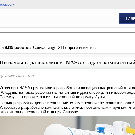
ocessor»
Гла
а
и
9319 роботов
. Сейчас ищут 2417 программистов ...
Питьевая вода в космосе: NASA создаёт компактный
Дата: 2024-09-06 15:24
Инженеры NASA приступили к разработке инновационных решений для об
IV. Одним из таких решений является мини-диспенсер для питьевой вод
Gateway, — первой станции, выведенной на орбиту Луны.
Целью разработки диспенсера является обеспечение астронавтов водой 
Устройство разработано компактным, лёгким, портативным и ручным, чт
относительно небольшой станции Gateway.