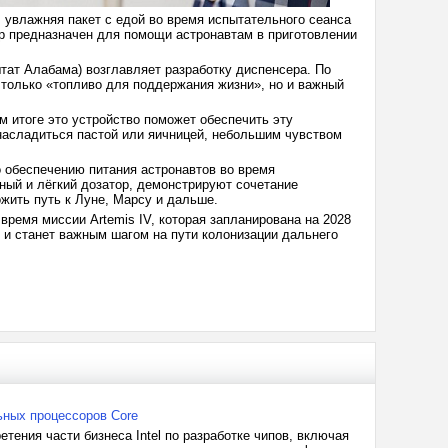
 увлажняя пакет с едой во время испытательного сеанса
ер предназначен для помощи астронавтам в приготовлении
ат Алабама) возглавляет разработку диспенсера. По
 только «топливо для поддержания жизни», но и важный
ом итоге это устройство поможет обеспечить эту
насладиться пастой или яичницей, небольшим чувством
 обеспечению питания астронавтов во время
тный и лёгкий дозатор, демонстрируют сочетание
жить путь к Луне, Марсу и дальше.
время миссии Artemis IV, которая запланирована на 2028
 и станет важным шагом на пути колонизации дальнего
ьных процессоров Core
ения части бизнеса Intel по разработке чипов, включая