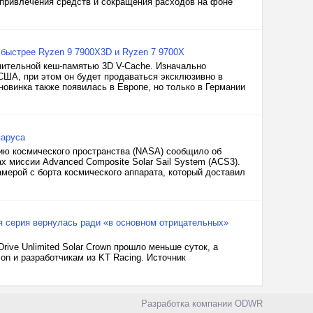
 привлечения средств и сокращения расходов на фоне
 быстрее Ryzen 9 7900X3D и Ryzen 7 9700X
ительной кеш-памятью 3D V-Cache. Изначально
 США, при этом он будет продаваться эксклюзивно в
 новинка также появилась в Европе, но только в Германии
паруса
нию космического пространства (NASA) сообщило об
х миссии Advanced Composite Solar Sail System (ACS3).
мерой с борта космического аппарата, который доставил
тая серия вернулась ради «в основном отрицательных»
rive Unlimited Solar Crown прошло меньше суток, а
on и разработчикам из KT Racing. Источник
Разработка компании
ODWR