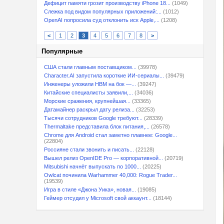
Дефицит памяти грозит производству iPhone 18...
(1049)
Слежка под видом популярных приложений:...
(1012)
OpenAI попросила суд отклонить иск Apple,...
(1208)
<
1
2
3
4
5
6
7
8
>
Популярные
США стали главным поставщиком...
(39978)
Character.AI запустила короткие ИИ-сериалы...
(39479)
Инженеры уложили HBM на бок —...
(39247)
Китайские специалисты заявили,...
(34036)
Морские сражения, крупнейшая...
(33365)
Датамайнер раскрыл дату релиза...
(32253)
Тысячи сотрудников Google требуют...
(28339)
Thermaltake представила блок питания,...
(26578)
Chrome для Android стал заметно плавнее: Google...
(22804)
Россияне стали звонить и писать...
(22128)
Вышел релиз OpenIDE Pro — корпоративной...
(20719)
Mitsubishi начнёт выпускать по 1000...
(20225)
Owlcat починила Warhammer 40,000: Rogue Trader...
(19539)
Игра в стиле «Джона Уика», новая...
(19085)
Геймер отсудил у Microsoft свой аккаунт...
(18144)