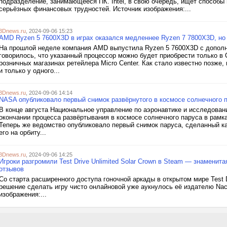
подразделение, занимающееся ПК. Intel, в свою очередь, ищет способы
серьёзных финансовых трудностей. Источник изображения:...
3Dnews.ru
, 2024-09-06 15:23
AMD Ryzen 5 7600X3D в играх оказался медленнее Ryzen 7 7800X3D, но
На прошлой неделе компания AMD выпустила Ryzen 5 7600X3D с дополн
говорилось, что указанный процессор можно будет приобрести только в
розничных магазинах ретейлера Micro Center. Как стало известно позже,
и только у одного...
3Dnews.ru
, 2024-09-06 14:14
NASA опубликовало первый снимок развёрнутого в космосе солнечного 
В конце августа Национальное управление по аэронавтике и исследова
окончании процесса развёртывания в космосе солнечного паруса в рамка
Теперь же ведомство опубликовало первый снимок паруса, сделанный ка
его на орбиту...
3Dnews.ru
, 2024-09-06 14:25
Игроки разгромили Test Drive Unlimited Solar Crown в Steam — знамени
отзывов
Со старта расширенного доступа гоночной аркады в открытом мире Test D
решение сделать игру чисто онлайновой уже аукнулось её издателю Nac
изображения:...