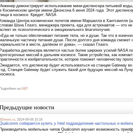
Инженер демонстрирует использование мини-диспенсера питьевой воды,
в Космическом центре имени Джонсона 6 июня 2024 года. Этот диспенс
пищи в космосе. Кредит: NASA
Команда Центра космических полетов имени Маршалла в Хантсвилле (шт
словам Шона Глазго, менеджера проекта, еда для астронавтов — это не
аспект их психологического и эмоционального благополучия.
«Еда не только обеспечивает питание тела, но и души. Так что в конечн
маленькую частичку питания души. После долгого дня команда сможет 
нормальности в месте, далёком от дома», — сказал Глазго.
Разработка диспенсера является частью более широких усилий NASA по
долгосрочных миссий в дальнем космосе. Такие устройства, как компак
практичности и изобретательности, которое поможет человечеству проло
Ожидается, что диспенсер будет использоваться на станции Gateway во 
год. Станция Gateway будет служить базой для будущих миссий на Луну
космоса.
Подробнее на
iXBT
Предыдущие новости
3Dnews.ru
, 2024-09-06 15:18
Qualcomm собирается купить у Intel подразделение настольных и мобил
Производитель мобильных чипов Qualcomm изучает возможность приобрет