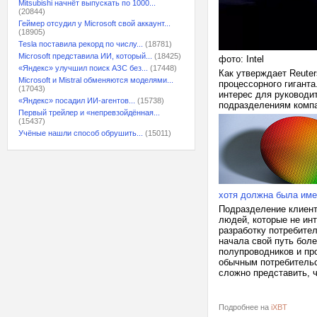
Mitsubishi начнёт выпускать по 1000...
(20844)
Геймер отсудил у Microsoft свой аккаунт...
(18905)
Tesla поставила рекорд по числу...
(18781)
Microsoft представила ИИ, который...
(18425)
фото: Intel
«Яндекс» улучшил поиск АЗС без...
(17448)
Как утверждает Reute
Microsoft и Mistral обменяются моделями...
процессорного гиганта
(17043)
интерес для руководи
«Яндекс» посадил ИИ-агентов...
(15738)
подразделениям комп
Первый трейлер и «непревзойдённая...
(15437)
Учёные нашли способ обрушить...
(15011)
хотя должна была имен
Подразделение клиентс
людей, которые не ин
разработку потребител
начала свой путь боле
полупроводников и пр
обычным потребительск
сложно представить, 
Подробнее на
iXBT