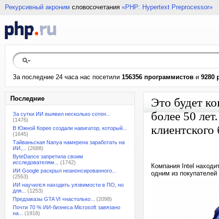
Рекурсивный акроним
словосочетания
«PHP: Hypertext Preprocessor»
За последние 24 часа нас посетили
156356 программистов
и
9280 
Последние
Это будет ко
более 50 лет
За сутки ИИ выявил несколько сотен...
(1476)
клиентского
В Южной Корее создали навигатор, который...
(1645)
Тайваньская Nanya намерена заработать на
ИИ,...
(2688)
ByteDance запретила своим
исследователям...
(1742)
Компания Intel находи
ИИ Google раскрыл неанонсированного...
одним из покупателе
(2553)
ИИ научился находить уязвимости в ПО, но
для...
(1253)
Предзаказы GTA VI «настолько...
(2098)
Почти 70 % ИИ-бизнеса Microsoft завязано
на...
(1918)