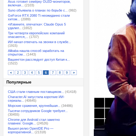
Asus готовит семёрку OLED-мониторов,
включая...
(2103)
Suno объявила о планах по борьбе с...
(992)
GeForce RTX 2080 Ti неожиданно стали
хитом...
(2089)
«Извините, опечатка»: Claude Opus 5
удалил...
(1652)
Три четверти европейских компаний
опасаются,...
(1707)
ИИ начал отвечать на звонки в службе...
(1915)
Alibaba нашла способ заработать на
открытом...
(1443)
Вашингтон расследует доступ Китая к...
(1522)
<
2
3
4
5
6
7
8
9
>
Популярные
США стали главным поставщиком...
(41418)
Character.AI запустила короткие ИИ-
сериалы...
(40645)
Морские сражения, крупнейшая...
(34486)
Тысячи сотрудников Google требуют...
(30455)
Chrome для Android стал заметно
плавнее: Google...
(24526)
Вышел релиз OpenIDE Pro —
корпоративной...
(21318)