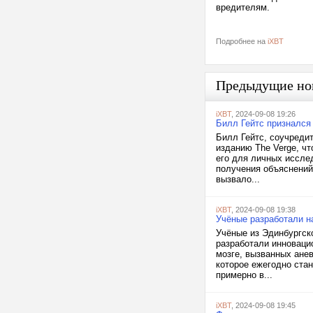
вредителям.
Подробнее на
iXBT
Предыдущие но
iXBT
, 2024-09-08 19:26
Билл Гейтс признался
Билл Гейтс, соучредит
изданию The Verge, чт
его для личных иссле
получения объяснений 
вызвало...
iXBT
, 2024-09-08 19:38
Учёные разработали н
Учёные из Эдинбургск
разработали инноваци
мозге, вызванных ане
которое ежегодно ста
примерно в...
iXBT
, 2024-09-08 19:45