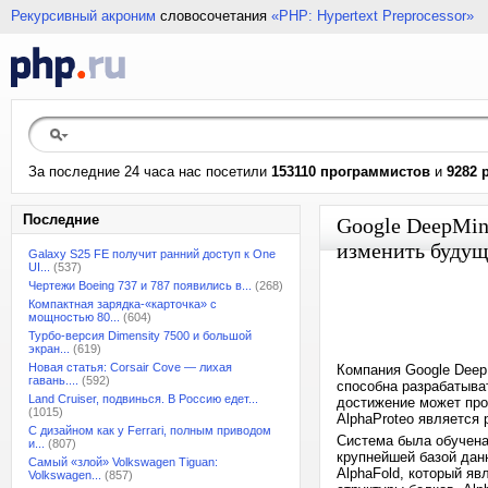
Рекурсивный акроним
словосочетания
«PHP: Hypertext Preprocessor»
За последние 24 часа нас посетили
153110 программистов
и
9282 
Последние
Google DeepMin
изменить буду
Galaxy S25 FE получит ранний доступ к One
UI...
(537)
Чертежи Boeing 737 и 787 появились в...
(268)
Компактная зарядка-«карточка» с
мощностью 80...
(604)
Турбо-версия Dimensity 7500 и большой
экран...
(619)
Новая статья: Corsair Cove — лихая
Компания Google Deep
гавань....
(592)
способна разрабатыва
Land Cruiser, подвинься. В Россию едет...
достижение может про
(1015)
AlphaProteo является
С дизайном как у Ferrari, полным приводом
Система была обучена 
и...
(807)
крупнейшей базой данн
Самый «злой» Volkswagen Tiguan:
AlphaFold, который яв
Volkswagen...
(857)