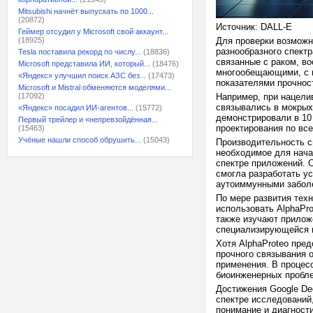
Mitsubishi начнёт выпускать по 1000...
(20872)
Источник: DALL-E
Геймер отсудил у Microsoft свой аккаунт...
(18925)
Для проверки возможн
разнообразного спект
Tesla поставила рекорд по числу...
(18836)
связанные с раком, в
Microsoft представила ИИ, который...
(18476)
многообещающими, с в
«Яндекс» улучшил поиск АЗС без...
(17473)
показателями прочнос
Microsoft и Mistral обменяются моделями...
(17092)
Например, при нацели
связывались в мокрых
«Яндекс» посадил ИИ-агентов...
(15772)
демонстрировали в 10
Первый трейлер и «непревзойдённая...
проектирования по вс
(15463)
Учёные нашли способ обрушить...
(15043)
Производительность с
необходимое для нача
спектре приложений. О
смогла разработать у
аутоиммунными заболе
По мере развития тех
использовать AlphaPr
также изучают приложе
специализирующейся н
Хотя AlphaProteo пред
прочного связывания 
применения. В процес
биоинженерных пробл
Достижения Google De
спектре исследований,
понимание и диагност