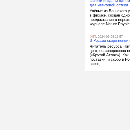
Физики создали одном
для квантовой оптики
Учёные из Боннского 
в физике, создав одно
предсказания о перехо
журнале Nature Physi
iXBT
, 2024-09-08 19:57
В России скоро появи
Читатель ресурса «Ки
центров совершенно но
(«Крутой Атлас»). Ка
поставки, и скоро в Р
всего,...