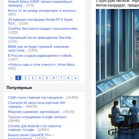
структуры белков. Alp
Новый Airbus A350F прошел важнейшую
белок-кандидат, пред
проверку...
(679)
Всего 12 км между аппаратами: в космосе...
(803)
20-ядерная платформа Nvidia RTX Spark
N1X...
(1218)
OnePlus бесплатно раздает пользователям...
(1320)
Уцелевший после приводнения Starship...
(1211)
BMW уже не будет прежней: компания
запустила...
(1405)
В России создали радиационно-стойкий...
(1267)
«Роботы нам в этом помогут»: Илон Маск...
(891)
<
1
2
3
4
5
6
7
8
>
Популярные
США стали главным поставщиком...
(41459)
Character.AI запустила короткие ИИ-
сериалы...
(40678)
Морские сражения, крупнейшая...
(34525)
Тысячи сотрудников Google требуют...
(30548)
Chrome для Android стал заметно
плавнее: Google...
(24587)
Вышел релиз OpenIDE Pro —
корпоративной...
(21343)