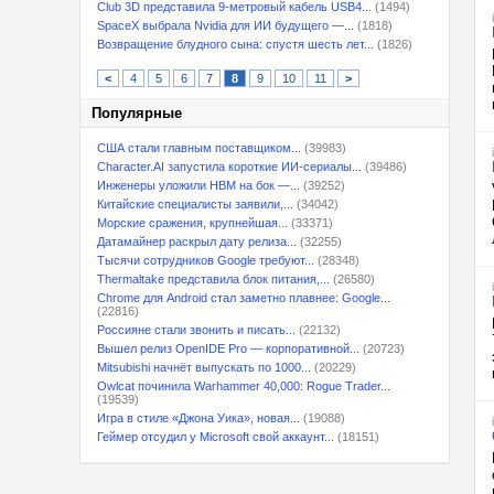
Club 3D представила 9-метровый кабель USB4...
(1494)
SpaceX выбрала Nvidia для ИИ будущего —...
(1818)
Возвращение блудного сына: спустя шесть лет...
(1826)
<
4
5
6
7
8
9
10
11
>
Популярные
США стали главным поставщиком...
(39983)
Character.AI запустила короткие ИИ-сериалы...
(39486)
Инженеры уложили HBM на бок —...
(39252)
Китайские специалисты заявили,...
(34042)
Морские сражения, крупнейшая...
(33371)
Датамайнер раскрыл дату релиза...
(32255)
Тысячи сотрудников Google требуют...
(28348)
Thermaltake представила блок питания,...
(26580)
Chrome для Android стал заметно плавнее: Google...
(22816)
Россияне стали звонить и писать...
(22132)
Вышел релиз OpenIDE Pro — корпоративной...
(20723)
Mitsubishi начнёт выпускать по 1000...
(20229)
Owlcat починила Warhammer 40,000: Rogue Trader...
(19539)
Игра в стиле «Джона Уика», новая...
(19088)
Геймер отсудил у Microsoft свой аккаунт...
(18151)