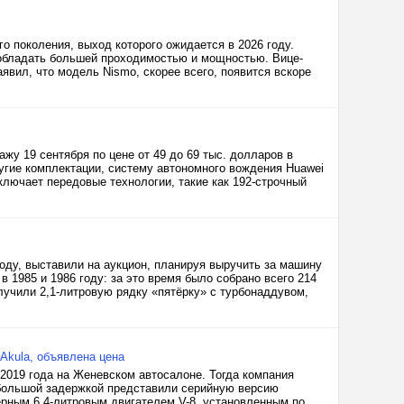
о поколения, выход которого ожидается в 2026 году.
 обладать большей проходимостью и мощностью. Вице-
явил, что модель Nismo, скорее всего, появится вскоре
жу 19 сентября по цене от 49 до 69 тыс. долларов в
ругие комплектации, систему автономного вождения Huawei
лючает передовые технологии, такие как 192-строчный
году, выставили на аукцион, планируя выручить за машину
 1985 и 1986 году: за это время было собрано всего 214
лучили 2,1-литровую рядку «пятёрку» с турбонаддувом,
 Akula, объявлена цена
 2019 года на Женевском автосалоне. Тогда компания
с большой задержкой представили серийную версию
ерным 6,4-литровым двигателем V-8, установленным по