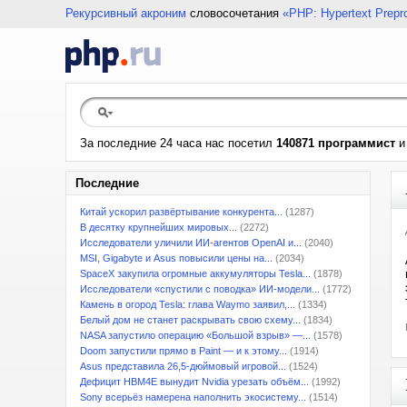
Рекурсивный акроним
словосочетания
«PHP: Hypertext Prepr
За последние 24 часа нас посетил
140871 программист
Последние
Китай ускорил развёртывание конкурента...
(1287)
В десятку крупнейших мировых...
(2272)
Исследователи уличили ИИ-агентов OpenAI и...
(2040)
MSI, Gigabyte и Asus повысили цены на...
(2034)
SpaceX закупила огромные аккумуляторы Tesla...
(1878)
Исследователи «спустили с поводка» ИИ-модели...
(1772)
Камень в огород Tesla: глава Waymo заявил,...
(1334)
Белый дом не станет раскрывать свою схему...
(1834)
NASA запустило операцию «Большой взрыв» —...
(1578)
Doom запустили прямо в Paint — и к этому...
(1914)
Asus представила 26,5-дюймовый игровой...
(1524)
Дефицит HBM4E вынудит Nvidia урезать объём...
(1992)
Sony всерьёз намерена наполнить экосистему...
(1514)