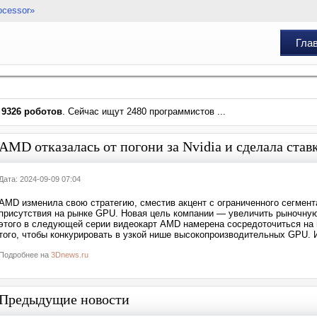
ocessor»
Гла
и
9326 роботов
. Сейчас ищут 2480 программистов ...
AMD отказалась от погони за Nvidia и сделала ста
Дата: 2024-09-09 07:04
AMD изменила свою стратегию, сместив акцент с ограниченного сегмен
присутствия на рынке GPU. Новая цель компании — увеличить рыночну
этого в следующей серии видеокарт AMD намерена сосредоточиться на
того, чтобы конкурировать в узкой нише высокопроизводительных GPU.
Подробнее на
3Dnews.ru
Предыдущие новости