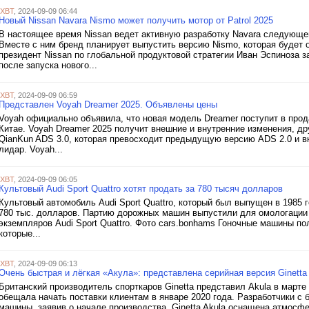
iXBT
, 2024-09-09 06:44
Новый Nissan Navara Nismo может получить мотор от Patrol 2025
В настоящее время Nissan ведет активную разработку Navara следующег
Вместе с ним бренд планирует выпустить версию Nismo, которая будет
президент Nissan по глобальной продуктовой стратегии Иван Эспиноза за
после запуска нового...
iXBT
, 2024-09-09 06:59
Представлен Voyah Dreamer 2025. Объявлены цены
Voyah официально объявила, что новая модель Dreamer поступит в прода
Китае. Voyah Dreamer 2025 получит внешние и внутренние изменения, д
QianKun ADS 3.0, которая превосходит предыдущую версию ADS 2.0 и вк
лидар. Voyah...
iXBT
, 2024-09-09 06:05
Культовый Audi Sport Quattro хотят продать за 780 тысяч долларов
Культовый автомобиль Audi Sport Quattro, который был выпущен в 1985 
780 тыс. долларов. Партию дорожных машин выпустили для омологации в
экземпляров Audi Sport Quattro. Фото cars.bonhams Гоночные машины по
которые...
iXBT
, 2024-09-09 06:13
Очень быстрая и лёгкая «Акула»: представлена серийная версия Ginetta
Британский производитель спорткаров Ginetta представил Akula в марте
обещала начать поставки клиентам в январе 2020 года. Разработчики 
машины, заявив о начале производства. Ginetta Akula оснащена атмосф