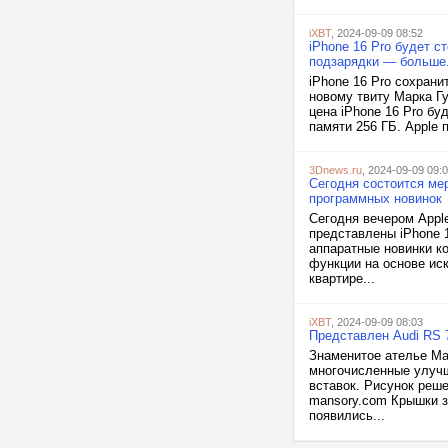
iXBT
, 2024-09-09 08:52
iPhone 16 Pro будет с
подзарядки — больше.
iPhone 16 Pro сохрани
новому твиту Марка Г
цена iPhone 16 Pro б
памяти 256 ГБ. Apple 
3Dnews.ru
, 2024-09-09 09:
Сегодня состоится мер
программных новинок
Сегодня вечером Apple
представлены iPhone 1
аппаратные новинки к
функции на основе иск
квартире...
iXBT
, 2024-09-09 08:03
Представлен Audi RS 7
Знаменитое ателье Ma
многочисленные улучш
вставок. Рисунок реше
mansory.com Крышки з
появились...