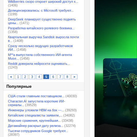
Wildberries скоро откроет широкий доступ к...
(1406)
Долицензировались: с Microsoft требуют...
(1199)
DeepSeek планирует существенно поднять
цены...
(1471)
Разработка китайского ролевого боевика...
(1358)
Квартальная выручка Sandisk выросла почти
в...
(1408)
Сразу несколько ведущих разработчиков
ИИ...
(1458)
M**a выпустила собственного ИИ-агента
Muse...
(1456)
Reddit доверила нейросети оценивать...
(1243)
<
1
2
3
4
5
6
7
8
>
Популярные
США стали главным поставщиком...
(40030)
Character.AI запустила короткие ИИ-
сериалы...
(39529)
Инженеры уложили HBM на бок —...
(39293)
Китайские специалисты заявили,...
(34082)
Морские сражения, крупнейшая...
(33438)
Датамайнер раскрыл дату релиза...
(32274)
Тысячи сотрудников Google требуют...
(28397)