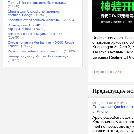
Thermaltake представила блок питания,...
(26606)
Chrome для Android стал заметно
плавнее: Google...
(22870)
Россияне стали звонить и писать...
(22155)
Вышел релиз OpenIDE Pro —
корпоративной...
(20749)
Mitsubishi начнёт выпускать по 1000...
(20249)
Realme называет Real
с пиковой яркостью 6
Owlcat починила Warhammer 40,000: Rogue
Trader...
(19558)
Snapdragon 8s Gen 3,
ваттной зарядки, памя
Игра в стиле «Джона Уика», новая...
(19103)
Геймер отсудил у Microsoft свой аккаунт...
Базовый Realme GT6 ст
(18177)
Подробнее на
iXBT
Предыдущие но
iXBT
, 2024-09-09 08:43
Положение Qualcomm с
в iPhone
Apple разрабатывает 
Компания работает над
Intel по производству
продвигаются, ссылаяс