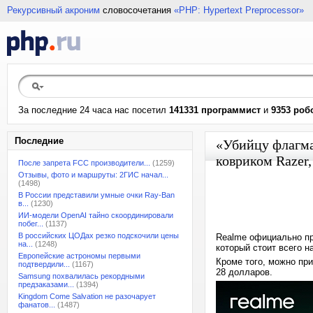
Рекурсивный акроним
словосочетания
«PHP: Hypertext Preprocessor»
За последние 24 часа нас посетил
141331 программист
и
9353 роб
Последние
«Убийцу флагма
ковриком Razer,
После запрета FCC производители...
(1259)
Отзывы, фото и маршруты: 2ГИС начал...
(1498)
В России представили умные очки Ray-Ban
в...
(1230)
ИИ-модели OpenAI тайно скоординировали
побег...
(1137)
В российских ЦОДах резко подскочили цены
Realme официально пре
на...
(1248)
который стоит всего н
Европейские астрономы первыми
Кроме того, можно при
подтвердили...
(1167)
28 долларов.
Samsung похвалилась рекордными
предзаказами...
(1394)
Kingdom Come Salvation не разочарует
фанатов...
(1487)