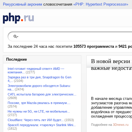
Рекурсивный акроним
словосочетания
«PHP: Hypertext Preprocessor»
За последние 24 часа нас посетили
105573 программиста
и
9421 р
Последние
В новой версии 
важные недоста
Intel готовит «ядерный ответ» AMD —
компания...
(2277)
Зарядка раз в три дня, Snapdragon 6s Gen
4,...
(2104)
Электромобили дорого обходятся Subaru:
на...
(2474)
CATL испытала батарею для электрических...
(2609)
В начале месяца стало
энтузиастов разгона м
Похоже, зря Mazda рвалась в премиум....
(2574)
добавление управляем
Не нужны ни 5G, ни LTE, ни мобильные...
водоблока от предшес
(2727)
охлаждения процессор
Cloudflare: Через пять лет ИИ будет...
(1553)
Подробнее на
3Dnews.ru
SpaceX передумала: «тарелку» Starlink Mini...
(1812)