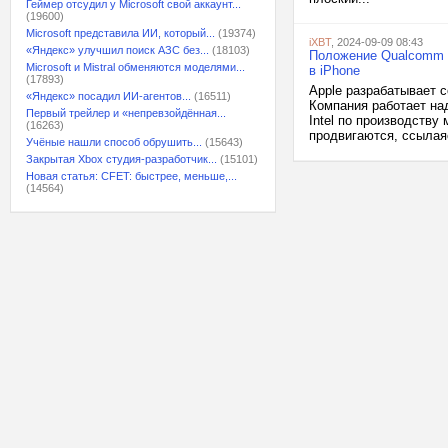
Геймер отсудил у Microsoft свой аккаунт...
(19600)
Microsoft представила ИИ, который...
(19374)
iXBT
, 2024-09-09 08:43
«Яндекс» улучшил поиск АЗС без...
(18103)
Положение Qualcomm с
Microsoft и Mistral обменяются моделями...
в iPhone
(17893)
Apple разрабатывает 
«Яндекс» посадил ИИ-агентов...
(16511)
Компания работает над
Первый трейлер и «непревзойдённая...
Intel по производству
(16263)
продвигаются, ссылаяс
Учёные нашли способ обрушить...
(15643)
Закрытая Xbox студия-разработчик...
(15101)
Новая статья: CFET: быстрее, меньше,...
(14564)