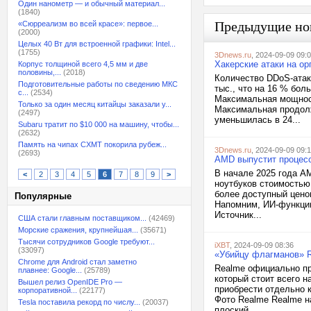
Один нанометр — и обычный материал...
(1840)
Предыдущие но
«Сюрреализм во всей красе»: первое...
(2000)
Целых 40 Вт для встроенной графики: Intel...
(1755)
3Dnews.ru
, 2024-09-09 09:
Хакерские атаки на о
Корпус толщиной всего 4,5 мм и две
половины,...
(2018)
Количество DDoS-атак
Подготовительные работы по сведению МКС
тыс., что на 16 % бол
с...
(2534)
Максимальная мощность
Только за один месяц китайцы заказали у...
Максимальная продолж
(2497)
уменьшилась в 24...
Subaru тратит по $10 000 на машину, чтобы...
(2632)
Память на чипах CXMT покорила рубеж...
3Dnews.ru
, 2024-09-09 09:
(2693)
AMD выпустит процесс
В начале 2025 года A
<
2
3
4
5
6
7
8
9
>
ноутбуков стоимостью 
более доступный цено
Популярные
Напомним, ИИ-функции 
Источник...
США стали главным поставщиком...
(42469)
Морские сражения, крупнейшая...
(35671)
Тысячи сотрудников Google требуют...
iXBT
, 2024-09-09 08:36
(33097)
«Убийцу флагманов» R
Chrome для Android стал заметно
Realme официально пре
плавнее: Google...
(25789)
который стоит всего н
Вышел релиз OpenIDE Pro —
приобрести отдельно к
корпоративной...
(22177)
Фото Realme Realme н
Tesla поставила рекорд по числу...
(20037)
плоский...