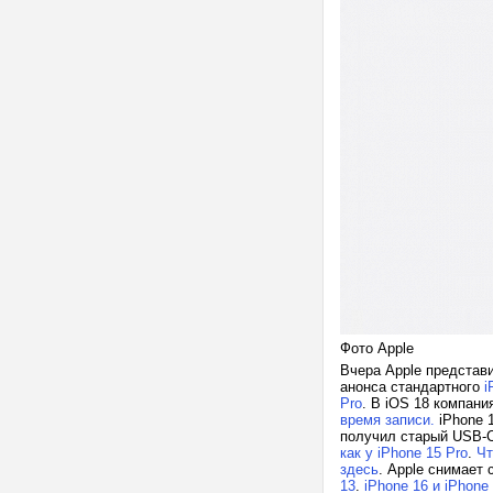
Фото Apple
Вчера Apple представ
анонса стандартного
i
Pro
. В iOS 18 компани
время записи.
iPhone 
получил старый USB-C 
как у iPhone 15 Pro
.
Чт
здесь
. Apple снимает 
13
.
iPhone 16 и iPhon