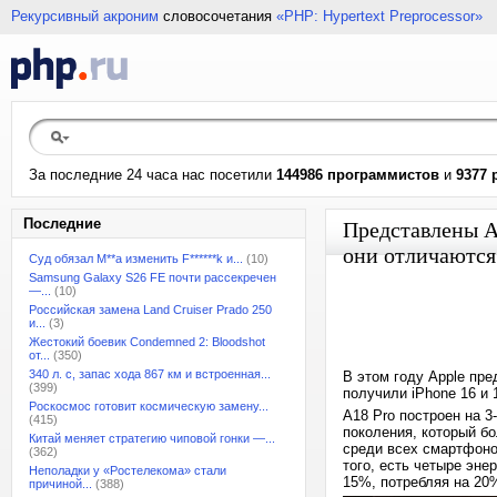
Рекурсивный акроним
словосочетания
«PHP: Hypertext Preprocessor»
За последние 24 часа нас посетили
144986 программистов
и
9377 
Последние
Представлены Ap
они отличаются
Суд обязал M**a изменить F******k и...
(10)
Samsung Galaxy S26 FE почти рассекречен
—...
(10)
Российская замена Land Cruiser Prado 250
и...
(3)
Жестокий боевик Condemned 2: Bloodshot
от...
(350)
340 л. с, запас хода 867 км и встроенная...
В этом году Apple пре
(399)
получили iPhone 16 и 1
Роскосмос готовит космическую замену...
A18 Pro построен на 3
(415)
поколения, который б
Китай меняет стратегию чиповой гонки —...
среди всех смартфоно
(362)
того, есть четыре эне
Неполадки у «Ростелекома» стали
15%, потребляя на 20
причиной...
(388)