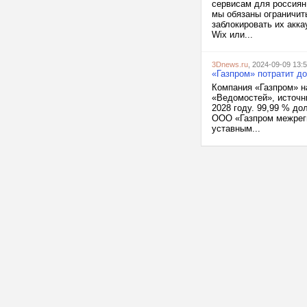
сервисам для россиян
мы обязаны ограничить
заблокировать их акка
Wix или...
3Dnews.ru
, 2024-09-09 13:
«Газпром» потратит д
Компания «Газпром» н
«Ведомостей», источн
2028 году. 99,99 % д
ООО «Газпром межреги
уставным...