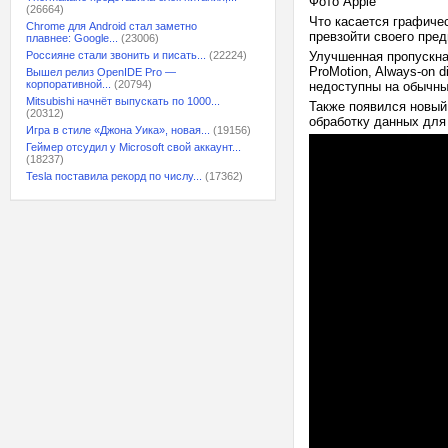
Фото Apple
(26664)
Что касается графичес
Chrome для Android стал заметно
превзойти своего пред
плавнее: Google...
(23006)
Россияне стали звонить и писать...
(22224)
Улучшенная пропускна
ProMotion, Always-on 
Вышел релиз OpenIDE Pro —
корпоративной...
(20794)
недоступны на обычны
Mitsubishi начнёт выпускать по 1000...
Также появился новый
(20312)
обработку данных для 
Игра в стиле «Джона Уика», новая...
(19156)
Геймер отсудил у Microsoft свой аккаунт...
(18237)
Tesla поставила рекорд по числу...
(17362)