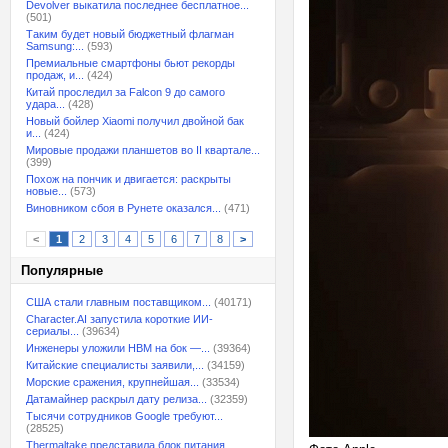
Devolver выкатила последнее бесплатное...
(501)
Таким будет новый бюджетный флагман
Samsung:...
(593)
Премиальные смартфоны бьют рекорды
продаж, и...
(424)
Китай проследил за Falcon 9 до самого
удара...
(428)
Новый бойлер Xiaomi получил двойной бак
и...
(424)
Мировые продажи планшетов во II квартале...
(399)
Похож на пончик и двигается: раскрыты
новые...
(573)
Виновником сбоя в Рунете оказался...
(471)
<
1
2
3
4
5
6
7
8
>
Популярные
США стали главным поставщиком...
(40171)
Character.AI запустила короткие ИИ-
сериалы...
(39634)
Инженеры уложили HBM на бок —...
(39364)
Китайские специалисты заявили,...
(34159)
Морские сражения, крупнейшая...
(33534)
Датамайнер раскрыл дату релиза...
(32359)
Тысячи сотрудников Google требуют...
(28525)
Thermaltake представила блок питания,...