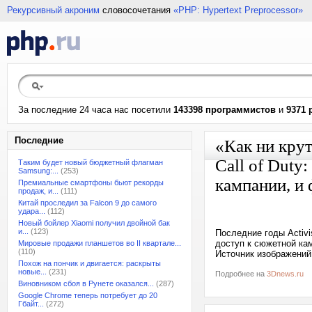
Рекурсивный акроним
словосочетания
«PHP: Hypertext Preprocessor»
За последние 24 часа нас посетили
143398 программистов
и
9371 
Последние
«Как ни крут
Call of Duty
Таким будет новый бюджетный флагман
Samsung:...
(253)
кампании, и 
Премиальные смартфоны бьют рекорды
продаж, и...
(111)
Китай проследил за Falcon 9 до самого
удара...
(112)
Новый бойлер Xiaomi получил двойной бак
и...
(123)
Последние годы Activi
доступ к сюжетной кам
Мировые продажи планшетов во II квартале...
(110)
Источник изображений:
Похож на пончик и двигается: раскрыты
новые...
(231)
Подробнее на
3Dnews.ru
Виновником сбоя в Рунете оказался...
(287)
Google Chrome теперь потребует до 20
Гбайт...
(272)