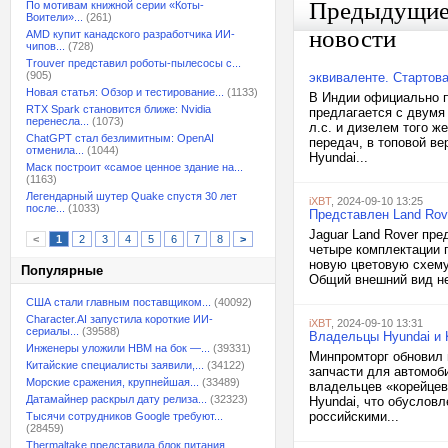
Предыдущи
По мотивам книжной серии «Коты-
Воители»...
(261)
новости
AMD купит канадского разработчика ИИ-
чипов...
(728)
Trouver представил роботы-пылесосы с...
(905)
эквиваленте. Стартова
Новая статья: Обзор и тестирование...
(1133)
В Индии официально п
RTX Spark становится ближе: Nvidia
предлагается с двумя
перенесла...
(1073)
л.с. и дизелем того ж
ChatGPT стал безлимитным: OpenAI
передач, в топовой ве
отменила...
(1044)
Hyundai...
Маск построит «самое ценное здание на...
(1163)
Легендарный шутер Quake спустя 30 лет
iXBT
, 2024-09-10 13:25
после...
(1033)
Представлен Land Rove
Jaguar Land Rover пре
<
1
2
3
4
5
6
7
8
>
четыре комплектации п
новую цветовую схему V
Популярные
Общий внешний вид не
США стали главным поставщиком...
(40092)
Character.AI запустила короткие ИИ-
iXBT
, 2024-09-10 13:31
сериалы...
(39588)
Владельцы Hyundai и K
Инженеры уложили HBM на бок —...
(39331)
Минпромторг обновил 
Китайские специалисты заявили,...
(34122)
запчасти для автомоби
Морские сражения, крупнейшая...
(33489)
владельцев «корейцев
Датамайнер раскрыл дату релиза...
(32323)
Hyundai, что обуслов
российскими...
Тысячи сотрудников Google требуют...
(28459)
Thermaltake представила блок питания,...