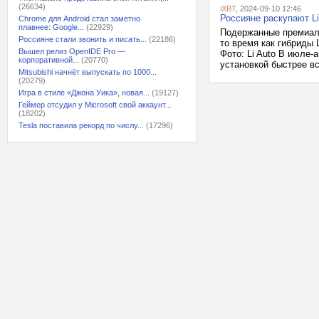
(26634)
iXBT
, 2024-09-10 12:46
Россияне раскупают Li 
Chrome для Android стал заметно
плавнее: Google...
(22929)
Подержанные премиальн
Россияне стали звонить и писать...
(22186)
то время как гибриды 
Вышел релиз OpenIDE Pro —
Фото: Li Auto В июле-
корпоративной...
(20770)
установкой быстрее вс
Mitsubishi начнёт выпускать по 1000...
(20279)
Игра в стиле «Джона Уика», новая...
(19127)
Геймер отсудил у Microsoft свой аккаунт...
(18202)
Tesla поставила рекорд по числу...
(17296)