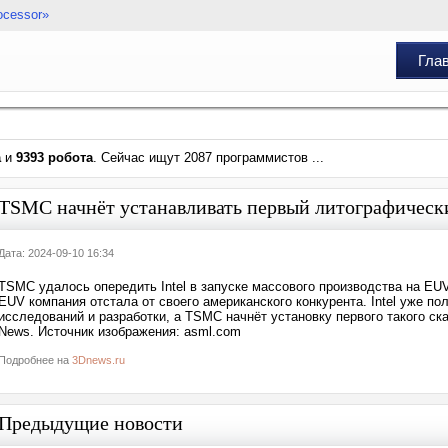
ocessor»
Гла
а
и
9393 робота
. Сейчас ищут 2087 программистов ...
TSMC начнёт устанавливать первый литографическ
Дата: 2024-09-10 16:34
TSMC удалось опередить Intel в запуске массового производства на EUV
EUV компания отстала от своего американского конкурента. Intel уже 
исследований и разработки, а TSMC начнёт установку первого такого ска
News. Источник изображения: asml.com
Подробнее на
3Dnews.ru
Предыдущие новости