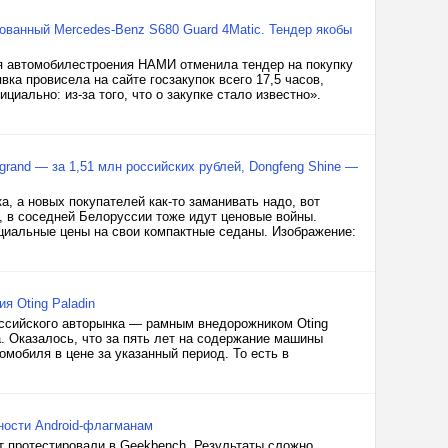
рованный Mercedes-Benz S680 Guard 4Matic. Тендер якобы
я автомобилестроения НАМИ отменила тендер на покупку
вка провисела на сайте госзакупок всего 17,5 часов,
иально: из-за того, что о закупке стало известно».
grand — за 1,51 млн российских рублей, Dongfeng Shine —
, а новых покупателей как-то заманивать надо, вот
, в соседней Белоруссии тоже идут ценовые войны.
пециальные цены на свои компактные седаны. Изображение:
я Oting Paladin
оссийского авторынка — рамным внедорожником Oting
да. Оказалось, что за пять лет на содержание машины
омобиля в цене за указанный период. То есть в
ьности Android-флагманам
ат протестировали в Geekbench. Результаты сложно