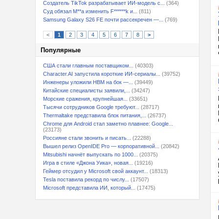
Создатель TikTok разрабатывает ИИ-модель с...
(364)
Суд обязал M**a изменить F******k и...
(811)
Samsung Galaxy S26 FE почти рассекречен —...
(769)
<
1
2
3
4
5
6
7
8
>
Популярные
США стали главным поставщиком...
(40303)
Character.AI запустила короткие ИИ-сериалы...
(39752)
Инженеры уложили HBM на бок —...
(39449)
Китайские специалисты заявили,...
(34247)
Морские сражения, крупнейшая...
(33651)
Тысячи сотрудников Google требуют...
(28717)
Thermaltake представила блок питания,...
(26737)
Chrome для Android стал заметно плавнее: Google...
(23173)
Россияне стали звонить и писать...
(22288)
Вышел релиз OpenIDE Pro — корпоративной...
(20842)
Mitsubishi начнёт выпускать по 1000...
(20375)
Игра в стиле «Джона Уика», новая...
(19216)
Геймер отсудил у Microsoft свой аккаунт...
(18313)
Tesla поставила рекорд по числу...
(17507)
Microsoft представила ИИ, который...
(17475)