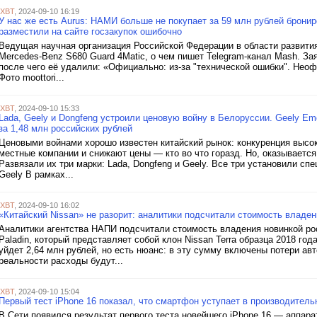
iXBT
, 2024-09-10 16:19
У нас же есть Aurus: НАМИ больше не покупает за 59 млн рублей брони
разместили на сайте госзакупок ошибочно
Ведущая научная организация Российской Федерации в области развити
Mercedes-Benz S680 Guard 4Matic, о чем пишет Telegram-канал Mash. Зая
после чего её удалили: «Официально: из-за "технической ошибки". Неофиц
Фото moottori...
iXBT
, 2024-09-10 15:33
Lada, Geely и Dongfeng устроили ценовую войну в Белоруссии. Geely Em
за 1,48 млн российских рублей
Ценовыми войнами хорошо известен китайский рынок: конкуренция высока
местные компании и снижают цены — кто во что горазд. Но, оказывается
Развязали их три марки: Lada, Dongfeng и Geely. Все три установили с
Geely В рамках...
iXBT
, 2024-09-10 16:02
«Китайский Nissan» не разорит: аналитики подсчитали стоимость владени
Аналитики агентства НАПИ подсчитали стоимость владения новинкой р
Paladin, который представляет собой клон Nissan Terra образца 2018 го
уйдет 2,64 млн рублей, но есть нюанс: в эту сумму включены потери авт
реальности расходы будут...
iXBT
, 2024-09-10 15:04
Первый тест iPhone 16 показал, что смартфон уступает в производител
В Сети появился результат первого теста новейшего iPhone 16 — аппар