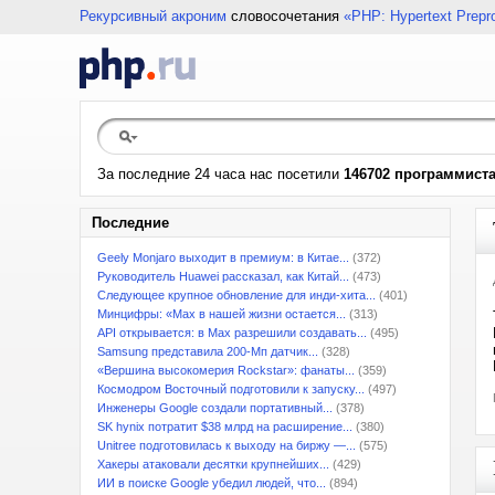
Рекурсивный акроним
словосочетания
«PHP: Hypertext Prepr
За последние 24 часа нас посетили
146702 программист
Последние
Geely Monjaro выходит в премиум: в Китае...
(372)
Руководитель Huawei рассказал, как Китай...
(473)
Следующее крупное обновление для инди-хита...
(401)
Минцифры: «Max в нашей жизни остается...
(313)
API открывается: в Max разрешили создавать...
(495)
Samsung представила 200-Мп датчик...
(328)
«Вершина высокомерия Rockstar»: фанаты...
(359)
Космодром Восточный подготовили к запуску...
(497)
Инженеры Google создали портативный...
(378)
SK hynix потратит $38 млрд на расширение...
(380)
Unitree подготовилась к выходу на биржу —...
(575)
Хакеры атаковали десятки крупнейших...
(429)
ИИ в поиске Google убедил людей, что...
(894)