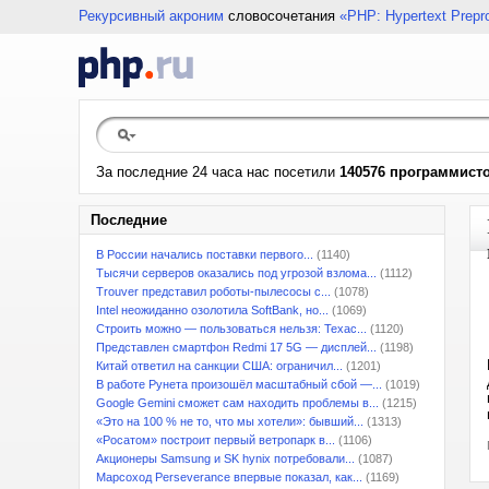
Рекурсивный акроним
словосочетания
«PHP: Hypertext Prepr
За последние 24 часа нас посетили
140576 программист
Последние
В России начались поставки первого...
(1140)
Тысячи серверов оказались под угрозой взлома...
(1112)
Trouver представил роботы-пылесосы с...
(1078)
Intel неожиданно озолотила SoftBank, но...
(1069)
Строить можно — пользоваться нельзя: Техас...
(1120)
Представлен смартфон Redmi 17 5G — дисплей...
(1198)
Китай ответил на санкции США: ограничил...
(1201)
В работе Рунета произошёл масштабный сбой —...
(1019)
Google Gemini сможет сам находить проблемы в...
(1215)
«Это на 100 % не то, что мы хотели»: бывший...
(1313)
«Росатом» построит первый ветропарк в...
(1106)
Акционеры Samsung и SK hynix потребовали...
(1087)
Марсоход Perseverance впервые показал, как...
(1169)