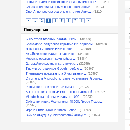
Дефицит памяти грозит производству iPhone 18...
(1051)
Слежка под видом популярных приложений:...
(1013)
OpenAI попросила суд отклонить иск Apple,...
(1210)
<
1
2
3
4
5
6
7
8
>
Популярные
США стали главным поставщиком...
(39990)
Character.AI запустила короткие ИИ-сериалы...
(39494)
Инженеры уложили HBM на бок —...
(39260)
Китайские специалисты заявили,...
(34048)
Морские сражения, крупнейшая...
(33384)
Датамайнер раскрыл дату релиза...
(32259)
Тысячи сотрудников Google требуют...
(28361)
Thermaltake представила блок питания,...
(26585)
Chrome для Android стал заметно плавнее: Google...
(22826)
Россияне стали звонить и писать...
(22136)
Вышел релиз OpenIDE Pro — корпоративной...
(20728)
Mitsubishi начнёт выпускать по 1000...
(20232)
Owlcat починила Warhammer 40,000: Rogue Trader...
(19545)
Игра в стиле «Джона Уика», новая...
(19092)
Геймер отсудил у Microsoft свой аккаунт...
(18156)