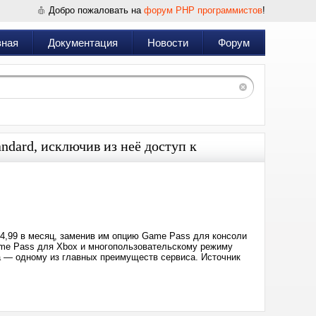
Добро пожаловать на
форум PHP программистов
!
вная
Документация
Новости
Форум
ndard, исключив из неё доступ к
Дата:
2024-
09-
11
08:20
14,99 в месяц, заменив им опцию Game Pass для консоли
ame Pass для Xbox и многопользовательскому режиму
а — одному из главных преимуществ сервиса. Источник