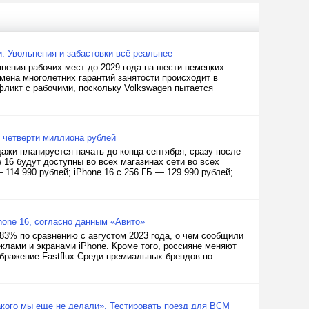
и. Увольнения и забастовки всё реальнее
нения рабочих мест до 2029 года на шести немецких
мена многолетних гарантий занятости происходит в
фликт с рабочими, поскольку Volkswagen пытается
е четверти миллиона рублей
одажи планируется начать до конца сентября, сразу после
 16 будут доступны во всех магазинах сети во всех
114 990 рублей; iPhone 16 с 256 ГБ — 129 990 рублей;
hone 16, согласно данным «Авито»
 83% по сравнению с августом 2023 года, о чем сообщили
клами и экранами iPhone. Кроме того, россияне меняют
ображение Fastflux Среди премиальных брендов по
акого мы еще не делали». Тестировать поезд для ВСМ