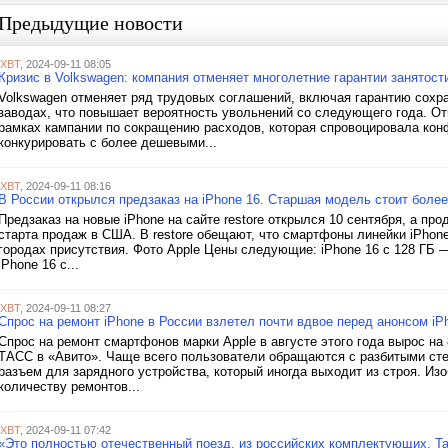
Предыдущие новости
iXBT
, 2024-09-11 08:05
Кризис в Volkswagen: компания отменяет многолетние гарантии занятост
Volkswagen отменяет ряд трудовых соглашений, включая гарантию сохра
заводах, что повышает вероятность увольнений со следующего года. От
рамках кампании по сокращению расходов, которая спровоцировала кон
конкурировать с более дешевыми...
iXBT
, 2024-09-11 08:16
В России открылся предзаказ на iPhone 16. Старшая модель стоит боле
Предзаказ на новые iPhone на сайте restore открылся 10 сентября, а пр
старта продаж в США. В restore обещают, что смартфоны линейки iPhone
городах присутствия. Фото Apple Цены следующие: iPhone 16 с 128 ГБ — 
iPhone 16 с...
iXBT
, 2024-09-11 08:27
Спрос на ремонт iPhone в России взлетел почти вдвое перед анонсом iP
Спрос на ремонт смартфонов марки Apple в августе этого года вырос на
ТАСС в «Авито». Чаще всего пользователи обращаются с разбитыми сте
разъем для зарядного устройства, который иногда выходит из строя. Из
количеству ремонтов...
iXBT
, 2024-09-11 07:42
«Это полностью отечественный поезд, из российских комплектующих. Т