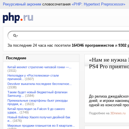
Рекурсивный акроним
словосочетания
«PHP: Hypertext Preprocessor»
За последние 24 часа нас посетили
164346 программистов
и
9302 
Последние
«Нам не нужна P
PS4 Pro приятно
Китай меняет стратегию чиповой гонки —...
(1511)
Неполадки у «Ростелекома» стали
причиной...
(1507)
Devolver выкатила последнее бесплатное...
(1538)
Таким будет новый бюджетный флагман
Samsung:...
(1584)
До релиза джедайского
дней, и игроки наконец
Премиальные смартфоны бьют рекорды
продаж, и...
(1622)
одной из консолей про
Китай проследил за Falcon 9 до самого
удара...
(1749)
Подробнее на
3Dnews.ru
Новый бойлер Xiaomi получил двойной бак
и...
(1676)
Мировые продажи планшетов во II квартале...