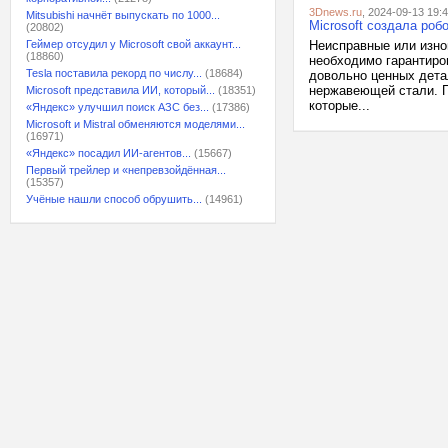
3Dnews.ru
, 2024-09-13 19:
Mitsubishi начнёт выпускать по 1000...
Microsoft создала роб
(20802)
Геймер отсудил у Microsoft свой аккаунт...
Неисправные или изно
(18860)
необходимо гарантиро
Tesla поставила рекорд по числу...
(18684)
довольно ценных дета
нержавеющей стали. По
Microsoft представила ИИ, который...
(18351)
которые...
«Яндекс» улучшил поиск АЗС без...
(17386)
Microsoft и Mistral обменяются моделями...
(16971)
«Яндекс» посадил ИИ-агентов...
(15667)
Первый трейлер и «непревзойдённая...
(15357)
Учёные нашли способ обрушить...
(14961)