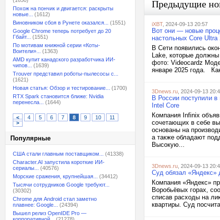
(1650)
Предыдущие но
Похож на пончик и двигается: раскрыты
новые...
(1612)
Виновником сбоя в Рунете оказался...
(1551)
iXBT
, 2024-09-13 20:57
Вот они — новые проце
Google Chrome теперь потребует до 20
Гбайт...
(1551)
настольных Core Ultra
По мотивам книжной серии «Коты-
В Сети появились окон
Воители»...
(1363)
Lake, которые должны 
AMD купит канадского разработчика ИИ-
фото: Videocardz Моде
чипов...
(1639)
январе 2025 года. Как
Trouver представил роботы-пылесосы с...
(1621)
Новая статья: Обзор и тестирование...
(1700)
3Dnews.ru
, 2024-09-13 20:
RTX Spark становится ближе: Nvidia
В России поступили в 
перенесла...
(1644)
Intel Core
Компания Infinix объя
<
4
5
6
7
8
9
10
11
сочетающих в себе вы
>
основаны на производ
а также обладают под
Популярные
Высокую...
США стали главным поставщиком...
(41338)
Character.AI запустила короткие ИИ-
3Dnews.ru
, 2024-09-13 20:
сериалы...
(40576)
Суд обязал «Яндекс» 
Морские сражения, крупнейшая...
(34412)
Компания «Яндекс» пр
Тысячи сотрудников Google требуют...
Воробьёвых горах, со
(30302)
списав расходы на ли
Chrome для Android стал заметно
квартиры. Суд посчита
плавнее: Google...
(24394)
Вышел релиз OpenIDE Pro —
корпоративной...
(21278)