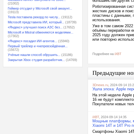
большинстве других с
(21002)
Роботизированная сис
Геймер отсудил у Microsoft свой аккаунт...
жестких дисков и поис
(19113)
пластины с данными, п
Tesla поставила рекорд по числу...
(19112)
использования.
Microsoft представила ИИ, который...
(18739)
Уже в том самом 2022 
«Яндекс» улучшил поиск АЗС без...
(17652)
объёмы переработки е
Microsoft и Mistral обменяются моделями...
2025 году должен прив
(17302)
или повторно использ
«Яндекс» посадил ИИ-агентов...
(15940)
Первый трейлер и «непревзойдённая...
(15672)
Подробнее на
iXBT
Учёные нашли способ обрушить...
(15186)
Закрытая Xbox студия-разработчик...
(14769)
Предыдущие но
3Dnews.ru
, 2024-09-14 15:
Ушла эпоха: Apple пе
На этой неделе Apple 
16 не будут комплект
Покупатели новых теле
iXBT
, 2024-09-14 14:35
Мощные платформы, мн
Xiaomi 14T и 14T Pro 
Смартфоны Xiaomi 14T