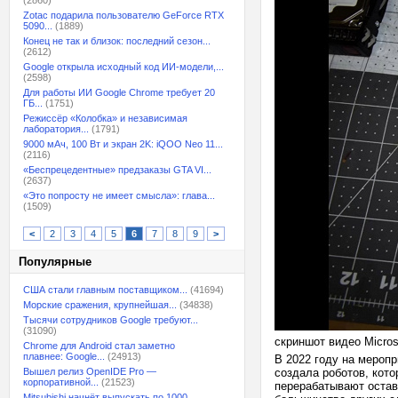
(2860)
Zotac подарила пользователю GeForce RTX
5090...
(1889)
Конец не так и близок: последний сезон...
(2612)
Google открыла исходный код ИИ-модели,...
(2598)
Для работы ИИ Google Chrome требует 20
ГБ...
(1751)
Режиссёр «Колобка» и независимая
лаборатория...
(1791)
9000 мАч, 100 Вт и экран 2K: iQOO Neo 11...
(2116)
«Беспрецедентные» предзаказы GTA VI...
(2637)
«Это попросту не имеет смысла»: глава...
(1509)
<
2
3
4
5
6
7
8
9
>
Популярные
США стали главным поставщиком...
(41694)
Морские сражения, крупнейшая...
(34838)
Тысячи сотрудников Google требуют...
(31090)
скриншот видео Micros
Chrome для Android стал заметно
плавнее: Google...
(24913)
В 2022 году на мероп
Вышел релиз OpenIDE Pro —
создала роботов, кот
корпоративной...
(21523)
перерабатывают остав
Mitsubishi начнёт выпускать по 1000...