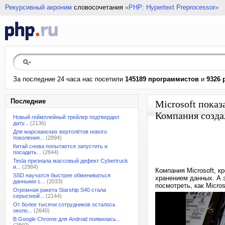
Рекурсивный акроним
словосочетания
«PHP: Hypertext Preprocessor»
За последние 24 часа нас посетили
145189 программистов
и
9326 
Последние
Microsoft пока
Компания созда
Новый геймплейный трейлер подтвердил
дату...
(2136)
Для марсианских вертолётов нового
поколения...
(2894)
Китай снова попытается запустить и
посадить...
(2844)
Tesla признала массовый дефект Cybertruck
и...
(2984)
Компания Microsoft, к
SSD научатся быстрее обмениваться
хранением данных. А э
данными с...
(2033)
посмотреть, как Micro
Огромная ракета Starship S40 стала
серьезной...
(2144)
От более тысячи сотрудников осталось
около...
(2640)
В Google Chrome для Android появилась...