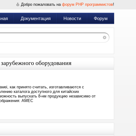
Добро пожаловать на
форум PHP программистов
!
вная
Документация
Новости
Форум
з зарубежного оборудования
ei, как принято считать, изготавливаются с
лению каталога доступного для китайских
зможность выпускать 8-нм продукцию независимо от
зображения: AMEC