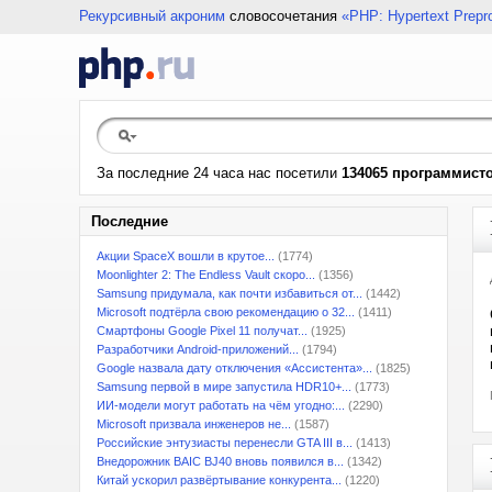
Рекурсивный акроним
словосочетания
«PHP: Hypertext Prepr
За последние 24 часа нас посетили
134065 программист
Последние
Акции SpaceX вошли в крутое...
(1774)
Moonlighter 2: The Endless Vault скоро...
(1356)
Samsung придумала, как почти избавиться от...
(1442)
Microsoft подтёрла свою рекомендацию о 32...
(1411)
Смартфоны Google Pixel 11 получат...
(1925)
Разработчики Android-приложений...
(1794)
Google назвала дату отключения «Ассистента»...
(1825)
Samsung первой в мире запустила HDR10+...
(1773)
ИИ-модели могут работать на чём угодно:...
(2290)
Microsoft призвала инженеров не...
(1587)
Российские энтузиасты перенесли GTA III в...
(1413)
Внедорожник BAIC BJ40 вновь появился в...
(1342)
Китай ускорил развёртывание конкурента...
(1220)