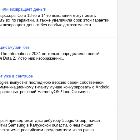
0K или возвращает деньги
цессоры Core 13-го и 14-го поколений могут иметь
ь их по гарантии, а также увеличила срок этой гарантии
ли возвращает деньги без особых доказательств
ца-самурай Kez
he International 2024 не только определился новый
 Dota 2. Источник изображений:...
т уже в сентябре
logies выпустит последнюю версию своей собственной
ммуникационному гиганту лучше конкурировать с Android
 отраслевых решений HarmonyOS Чэнь Синьсинь
рый принадлежит дистрибутору 3Logic Group, начал
ятии Samsung в Калужской области, о чем пишет
статься с российским предприятием из-за риска