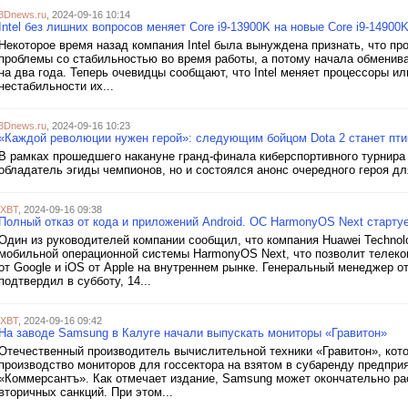
3Dnews.ru
, 2024-09-16 10:14
Intel без лишних вопросов меняет Core i9-13900K на новые Core i9-1490
Некоторое время назад компания Intel была вынуждена признать, что про
проблемы со стабильностью во время работы, а потому начала обмениват
на два года. Теперь очевидцы сообщают, что Intel меняет процессоры и
нестабильности их...
3Dnews.ru
, 2024-09-16 10:23
«Каждой революции нужен герой»: следующим бойцом Dota 2 станет пти
В рамках прошедшего накануне гранд-финала киберспортивного турнира T
обладатель эгиды чемпионов, но и состоялся анонс очередного героя для
iXBT
, 2024-09-16 09:38
Полный отказ от кода и приложений Android. ОС HarmonyOS Next стартуе
Один из руководителей компании сообщил, что компания Huawei Techno
мобильной операционной системы HarmonyOS Next, что позволит телеко
от Google и iOS от Apple на внутреннем рынке. Генеральный менеджер
подтвердил в субботу, 14...
iXBT
, 2024-09-16 09:42
На заводе Samsung в Калуге начали выпускать мониторы «Гравитон»
Отечественный производитель вычислительной техники «Гравитон», кото
производство мониторов для госсектора на взятом в субаренду предпри
«Коммерсантъ». Как отмечает издание, Samsung может окончательно рас
вторичных санкций. При этом...