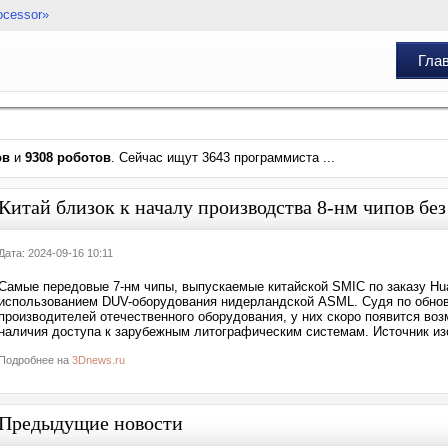
ocessor»
Гла
ов
и
9308 роботов
. Сейчас ищут 3643 программиста ...
Китай близок к началу производства 8-нм чипов бе
Дата: 2024-09-16 10:11
Самые передовые 7-нм чипы, выпускаемые китайской SMIC по заказу Huaw
использованием DUV-оборудования нидерландской ASML. Судя по обнов
производителей отечественного оборудования, у них скоро появится во
наличия доступа к зарубежным литографическим системам. Источник и
Подробнее на
3Dnews.ru
Предыдущие новости