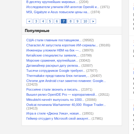
В десятку крупнейших мировых...
(2204)
Исследователи уличили ИИ-агентов OpenAI и...
(1971)
MSI, Gigabyte и Asus повысили цены на...
(1974)
<
3
4
5
6
7
8
9
10
>
Популярные
США стали главным поставщиком...
(39582)
Character.AI запустила короткие ИИ-сериалы...
(39165)
Инженеры уложили HBM на бок —...
(38970)
Китайские специалисты заявили,...
(33799)
Морские сражения, крупнейшая...
(33042)
Датамайнер раскрыл дату релиза...
(32007)
Тысячи сотрудников Google требуют...
(27977)
Thermaltake представила блок питания,...
(26407)
Chrome для Android стал заметно плавнее: Google...
(22423)
Россияне стали звонить и писать...
(21971)
Вышел релиз OpenIDE Pro — корпоративной...
(20511)
Mitsubishi начнёт выпускать по 1000...
(20066)
Owlcat починила Warhammer 40,000: Rogue Trader...
(19413)
Игра в стиле «Джона Уика», новая...
(18931)
Геймер отсудил у Microsoft свой аккаунт...
(17981)