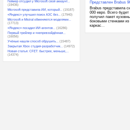
Геймер отсудил у Microsoft свой аккаунт...
Представлен Brabus 9
(19436)
Brabus представила с
Microsoft представила ИИ, который...
(19187)
000 евро. Всего буде
«Яндекс» улучшил поиск АЗС без...
(17940)
получил пакет кузовн
Microsoft и Mistral обменяются моделями...
боковыми стенками из 
(17713)
каркас...
«Яндекс» посадил ИИ-агентов...
(16286)
Первый трейлер и «непревзойдённая...
(16056)
Учёные нашли способ обрушить...
(15487)
Закрытая Xbox студия-разработчик...
(14972)
Новая статья: CFET: быстрее, меньше,...
(14374)