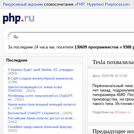
Рекурсивный акроним
словосочетания
«PHP: Hypertext Preprocessor»
За последние 24 часа нас посетили
130609 программистов
и
9388 
Последние
Tesla похвалил
У Европы будет свой Starlink: ЕС утвердил...
(3093)
Дата: 2024-09-16 12:00
В США создали молекулярный анализатор...
(2794)
Первоначальный «маст
Spectre возвращается: новая атака
лет назад, подразуме
TONTOU...
(3023)
типоразмера 4680. По
Ретейлеры хотят покупателей из ChatGPT,
производства, на про
но...
(3112)
такого типа. Источник 
Xiaomi выпустила мощный моющий пылесос
с...
(2689)
Подробнее на
3Dnews.ru
Бесплатный ChatGPT становится...
(1975)
Российские банки получат доступ ко всем...
(2411)
Cloudflare представила облачный браузер...
Предыдущие но
(3201)