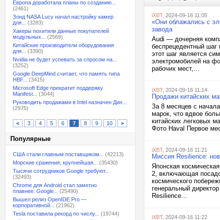
Европа доработала планы по созданию...
(2461)
iXBT
, 2024-09-16 11:05
Зонд NASA Lucy начал настройку камер
«Они облажались с эл
для...
(3283)
завода
Хакеры похитили данные покупателей
модульных...
(2569)
Audi — дочерняя комп
Китайские производители оборудования
беспрецедентный шаг 
для...
(3390)
этот шаг является си
Nvidia не будет успевать за спросом на...
электромобилей на фон
(3252)
рабочих мест,...
Google DeepMind считает, что память типа
HBF...
(3415)
Microsoft Edge прекратит поддержку
iXBT
, 2024-09-16 11:14
Manifest...
(3044)
Продажи китайских ма
Руководить продажами в Intel назначен Дин...
За 8 месяцев с начала
(2975)
марок, что вдвое бол
китайских легковых м
<
3
4
5
6
7
8
9
10
>
Фото Haval Первое мес
Популярные
iXBT
, 2024-09-16 11:21
США стали главным поставщиком...
(42213)
Миссия Resilience: но
Морские сражения, крупнейшая...
(35430)
Японская космическая 
Тысячи сотрудников Google требуют...
2, включающая посадо
(32493)
космического побереж
Chrome для Android стал заметно
генеральный директор
плавнее: Google...
(25490)
Resilience...
Вышел релиз OpenIDE Pro —
корпоративной...
(21962)
Tesla поставила рекорд по числу...
(19744)
iXBT
, 2024-09-16 11:22