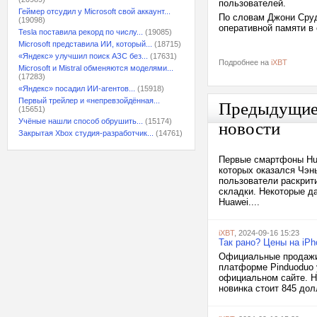
пользователей.
Геймер отсудил у Microsoft свой аккаунт...
По словам Джони Сруд
(19098)
оперативной памяти в
Tesla поставила рекорд по числу...
(19085)
Microsoft представила ИИ, который...
(18715)
«Яндекс» улучшил поиск АЗС без...
(17631)
Подробнее на
iXBT
Microsoft и Mistral обменяются моделями...
(17283)
«Яндекс» посадил ИИ-агентов...
(15918)
Первый трейлер и «непревзойдённая...
Предыдущи
(15651)
Учёные нашли способ обрушить...
(15174)
новости
Закрытая Xbox студия-разработчик...
(14761)
Первые смартфоны Hua
которых оказался Чэн
пользователи раскрит
складки. Некоторые д
Huawei....
iXBT
, 2024-09-16 15:23
Так рано? Цены на iPh
Официальные продажи 
платформе Pinduoduo 
официальном сайте. На
новинка стоит 845 дол