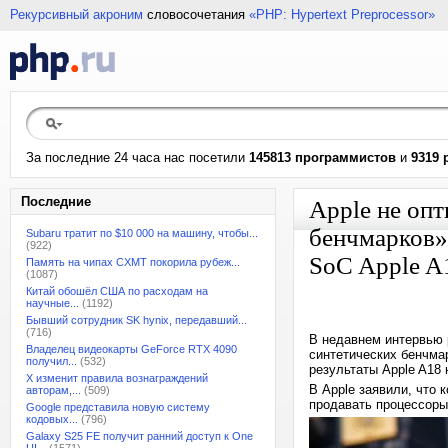
Рекурсивный акроним
словосочетания
«PHP: Hypertext Preprocessor»
За последние 24 часа нас посетили
145813 программистов
и
9319 
Последние
Apple не оп
бенчмарков»
Subaru тратит по $10 000 на машину, чтобы...
(922)
SoC Apple A
Память на чипах CXMT покорила рубеж...
(1087)
Китай обошёл США по расходам на
научные...
(1192)
Бывший сотрудник SK hynix, передавший...
(716)
В недавнем интервью 
Владелец видеокарты GeForce RTX 4090
синтетических бенчма
получил...
(532)
результаты Apple A18 
X изменит правила вознаграждений
В Apple заявили, что 
авторам,...
(509)
продавать процессоры
Google представила новую систему
кодовых...
(796)
Galaxy S25 FE получит ранний доступ к One