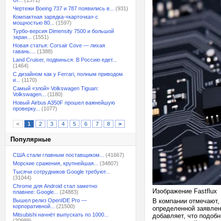
UI...
(1571)
Чертежи Boeing 737 и 787 появились в...
(931)
Компактная зарядка-«карточка» с
мощностью 80...
(1597)
Турбо-версия Dimensity 7500 и большой
экран...
(1551)
Новая статья: Corsair Cove — лихая
гавань....
(1388)
Land Cruiser, подвинься. В Россию едет...
(1464)
С дизайном как у Ferrari, полным приводом
и...
(1170)
Самый «злой» Volkswagen Tiguan:
Volkswagen...
(1180)
Новый Airbus A350F прошел важнейшую
проверку...
(1077)
<
1
2
3
4
5
6
7
8
>
Популярные
США стали главным поставщиком...
(41667)
Морские сражения, крупнейшая...
(34807)
Тысячи сотрудников Google требуют...
(31044)
Chrome для Android стал заметно
Изображение Fastflux
плавнее: Google...
(24883)
Вышел релиз OpenIDE Pro —
В компании отмечают,
корпоративной...
(21500)
определенной заявлен
Mitsubishi начнёт выпускать по 1000...
добавляет, что подоб
(20989)