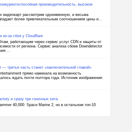
: конкурентоспособная производительность, высокое
ых видеокарт рассмотрим одноименную, и весьма
бладает более привлекательным соотношением цены и...
из-за сбоя у Cloudflare
йтам, работающим через сервис услуг CDN и защиты от
исимости от региона. Сервис анализа сбоев Downdetector
ия:...
vor — третья часть станет «заключительной главой»
Entertainment прямо намекала на возможность
лось ждать почти полтора года. Источник изображения:
ctory и сразу три гоночных хита
mmer 40,000: Space Marine 2, но в остальном топ-10