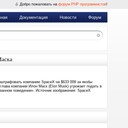
Добро пожаловать на
форум PHP программистов
!
вная
Документация
Новости
Форум
Маска
штрафовать компанию SpaceX на $633 009 за якобы
глава компании Илон Маск (Elon Musk) угрожает подать в
ованном поведении». Источник изображения: SpaceX