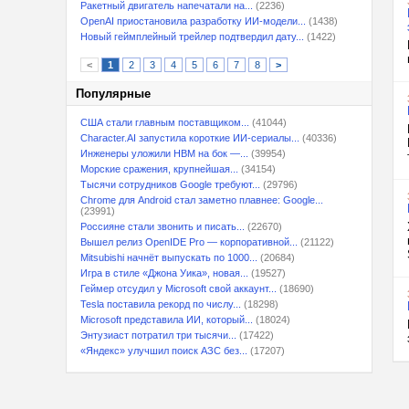
Ракетный двигатель напечатали на...
(2236)
OpenAI приостановила разработку ИИ-модели...
(1438)
Новый геймплейный трейлер подтвердил дату...
(1422)
<
1
2
3
4
5
6
7
8
>
Популярные
США стали главным поставщиком...
(41044)
Character.AI запустила короткие ИИ-сериалы...
(40336)
Инженеры уложили HBM на бок —...
(39954)
Морские сражения, крупнейшая...
(34154)
Тысячи сотрудников Google требуют...
(29796)
Chrome для Android стал заметно плавнее: Google...
(23991)
Россияне стали звонить и писать...
(22670)
Вышел релиз OpenIDE Pro — корпоративной...
(21122)
Mitsubishi начнёт выпускать по 1000...
(20684)
Игра в стиле «Джона Уика», новая...
(19527)
Геймер отсудил у Microsoft свой аккаунт...
(18690)
Tesla поставила рекорд по числу...
(18298)
Microsoft представила ИИ, который...
(18024)
Энтузиаст потратил три тысячи...
(17422)
«Яндекс» улучшил поиск АЗС без...
(17207)