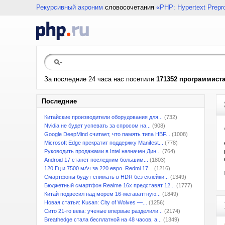
Рекурсивный акроним
словосочетания
«PHP: Hypertext Prepr
За последние 24 часа нас посетили
171352 программист
Последние
Китайские производители оборудования для...
(732)
Nvidia не будет успевать за спросом на...
(908)
Google DeepMind считает, что память типа HBF...
(1008)
Microsoft Edge прекратит поддержку Manifest...
(778)
Руководить продажами в Intel назначен Дин...
(764)
Android 17 станет последним большим...
(1803)
120 Гц и 7500 мАч за 220 евро. Redmi 17...
(1216)
Смартфоны будут снимать в HDR без склейки...
(1349)
Бюджетный смартфон Realme 16x представят 12...
(1777)
Китай подвесил над морем 16-мегаваттную...
(1849)
Новая статья: Kusan: City of Wolves —...
(1256)
Сито 21-го века: ученые впервые разделили...
(2174)
Breathedge стала бесплатной на 48 часов, а...
(1349)