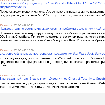
3Dnews.ru
, 2024-09-18 00:00
Новая статья: Обзор видеокарты Acer Predator BiFrost Intel Arc A750 OC
энергопотребление
После старшей модели линейки Arc от нового игрока на рынке дискретн
недорогую, модификацию Arc A750 — устройство, которое изначально о
3Dnews.ru
, 2024-09-18 00:22
Пользователи по всему миру жалуются на проблемы с доступом к сайтам 
Пользователи по всему миру столкнулись с ошибками подключения к са
DDoS-атак Cloudflare. При этом проблемы с доступом варьируются в зав
также зафиксировал рост жалоб на сбои у Cloudflare. Источник изображен
3Dnews.ru
, 2024-09-17 23:39
Electronic Arts впервые подтвердила продолжение Star Wars Jedi: Survi
Хотя концовка джедайского экшена Star Wars Jedi: Survivor от Respawn 
продолжения, его официального подтверждения фанатам франшизы приш
Steam...
3Dnews.ru
, 2024-09-17 23:59
Еженедельный чарт Steam: в топ-10 вернулись Ghost of Tsushima, Satisfa
Вторую неделю подряд в чарте продаж Steam главенствует боевик Warha
заметно изменился. The Crew 2. Источник изображения: