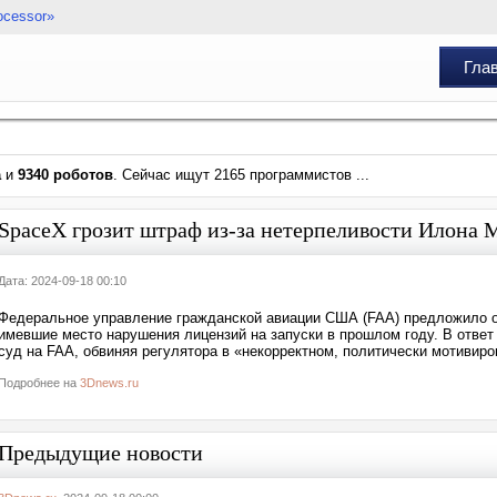
ocessor»
Гла
а
и
9340 роботов
. Сейчас ищут 2165 программистов ...
SpaceX грозит штраф из-за нетерпеливости Илона 
Дата: 2024-09-18 00:10
Федеральное управление гражданской авиации США (FAA) предложило о
имевшие место нарушения лицензий на запуски в прошлом году. В ответ 
суд на FAA, обвиняя регулятора в «некорректном, политически мотивир
Подробнее на
3Dnews.ru
Предыдущие новости