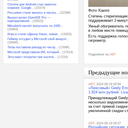
Chrome для Android стал заметно
плавнее: Google...
(23374)
Фото Xiaomi
Россияне стали звонить и писать...
(22398)
Степень стерилизации
Вышел релиз OpenIDE Pro —
поддерживает 2-мину
корпоративной...
(20919)
Mitsubishi начнёт выпускать по 1000...
Умный обогреватель п
(20464)
в любом месте помещ
Игра в стиле «Джона Уика», новая...
(19303)
Есть поддержка голос
Геймер отсудил у Microsoft свой аккаунт...
гигрометр.
(18406)
Tesla поставила рекорд по числу...
(17698)
Microsoft представила ИИ, который...
(17614)
Подробнее на
iXBT
Энтузиаст потратил три тысячи...
(17224)
Предыдущие но
iXBT
, 2024-09-19 09:58
«Люксовый» Geely Emg
1,924 млн рублей. Liv
Принадлежащий Geely 
несколько видоизмене
за счет прямой скидки
увеличенной скидки ст
iXBT
, 2024-09-19 09:07
Редчайшая ситуация: 