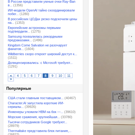
В России представили умные очки Ray-Ban
в...
(1356)
ИИ-модели OpenAI тайно скоординировали
побег...
(1280)
В российских ЦОДах резко подскочили цены
на...
(1353)
Европейские астрономы первыми
подтвердили...
(1275)
Samsung похвалилась рекордными
предзаказами...
(1496)
Kingdom Come Salvation не разочарует
фанатов...
(1604)
Wildberries скоро откроет широкий доступ к...
(1511)
Долицензировались: с Microsoft требуют...
(1291)
<
4
5
6
7
8
9
10
11
>
Популярные
США стали главным поставщиком...
(40467)
Character.AI запустила короткие ИИ-
сериалы...
(39926)
Инженеры уложили HBM на бок —...
(39610)
Морские сражения, крупнейшая...
(33780)
Тысячи сотрудников Google требуют...
(28979)
Thermaltake представила блок питания,...
(26822)