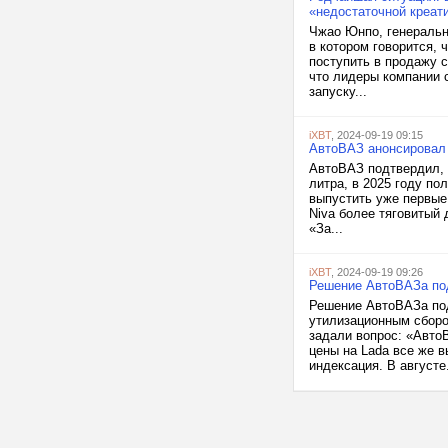
«недостаточной креат
Чжао Юнпо, генеральн
в котором говорится, 
поступить в продажу 
что лидеры компании 
запуску...
iXBT
, 2024-09-19 09:15
АвтоВАЗ анонсировал 
АвтоВАЗ подтвердил, 
литра, в 2025 году по
выпустить уже первые
Niva более тяговитый 
«За...
iXBT
, 2024-09-19 09:26
Решение АвтоВАЗа под
Решение АвтоВАЗа под
утилизационным сборо
задали вопрос: «АвтоВ
цены на Lada все же в
индексация. В августе.