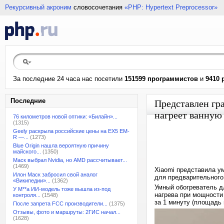
Рекурсивный акроним
словосочетания
«PHP: Hypertext Preprocessor»
За последние 24 часа нас посетили
151599 программистов
и
9410 
Последние
Представлен гр
нагреет ванную 
76 километров новой оптики: «Билайн»...
(1315)
Geely раскрыла российские цены на EX5 EM-
R —...
(1273)
Blue Origin нашла вероятную причину
майского...
(1350)
Маск выбрал Nvidia, но AMD рассчитывает...
(1469)
Xiaomi представила ум
Илон Маск забросил свой аналог
для предварительного 
«Википедии»...
(1362)
Умный обогреватель д
У M**a ИИ-модель тоже вышла из-под
нагрева при мощности
контроля...
(1548)
за 1 минуту (площадь 
После запрета FCC производители...
(1375)
Отзывы, фото и маршруты: 2ГИС начал...
(1628)