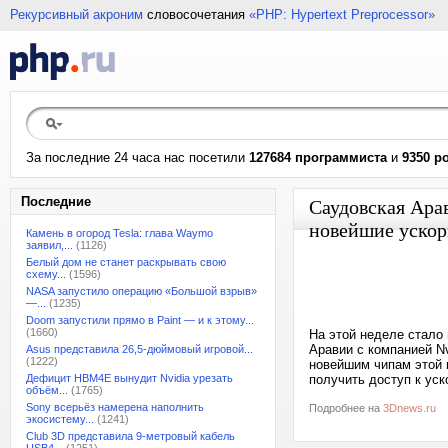
Рекурсивный акроним
словосочетания
«PHP: Hypertext Preprocessor»
За последние 24 часа нас посетили
127684 программиста
и
9350 р
Последние
Саудовская Арав
новейшие ускор
Камень в огород Tesla: глава Waymo
заявил,...
(1126)
Белый дом не станет раскрывать свою
схему...
(1596)
NASA запустило операцию «Большой взрыв»
—...
(1235)
Doom запустили прямо в Paint — и к этому...
(1660)
На этой неделе стало
Аравии с компанией Nv
Asus представила 26,5-дюймовый игровой...
(1222)
новейшим чипам этой 
Дефицит HBM4E вынудит Nvidia урезать
получить доступ к уск
объём...
(1765)
Sony всерьёз намерена наполнить
Подробнее на
3Dnews.ru
экосистему...
(1241)
Club 3D представила 9-метровый кабель