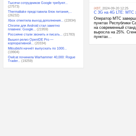
Тысячи сотрудников Google требуют...
(27573)
iXBT
, 2024-09-20 12:25
Thermaltake представила блок питания,...
С 3G на 4G LTE: МТС 
(26232)
Оператор МТС заверши
Xbox отметила выход дополнения...
(22834)
пунктах Республики Са
Chrome для Android стал заметно
на современный станд
плавнее: Google...
(21959)
выросла на 25%. Сген
Россияне стали звонить и писать...
(21783)
пунктах...
Вышел релиз OpenIDE Pro —
корпоративной...
(20334)
Mitsubishi начнёт выпускать по 1000...
(19904)
Owlcat починила Warhammer 40,000: Rogue
Trader...
(19259)