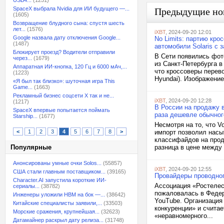
USB4...
(1251)
SpaceX выбрала Nvidia для ИИ будущего —...
Предыдущие но
(1605)
Возвращение блудного сына: спустя шесть
лет...
(1576)
iXBT
, 2024-09-20 12:01
Google назвала дату отключения Google...
No Limits: партию кро
(1487)
автомобили Solaris с 
Блокирует проезд? Водители отправили
В Сети появились фот
через...
(1679)
из Санкт-Петербурга в
Аппаратная ИИ-кнопка, 120 Гц и 6000 мАч,...
что кроссоверы перево
(1223)
Hyundai). Изображени
«Я был так близко»: шуточная игра This
Game...
(1663)
Рекламный бизнес соцсети X так и не...
iXBT
, 2024-09-20 12:28
(1217)
В России на продажу в
SpaceX впервые попытается поймать
раза дешевле обычног
Starship...
(1677)
Несмотря на то, что 
<
1
2
3
4
5
6
7
8
>
импорт позволил насыт
классифайдов на прод
Популярные
разница в цене между
Анонсированы умные очки Solos...
(55857)
iXBT
, 2024-09-20 12:55
США стали главным поставщиком...
(39165)
Провайдеры проводно
Character.AI запустила короткие ИИ-
Ассоциация «Ростелес
сериалы...
(38782)
пожаловалась в Феде
Инженеры уложили HBM на бок —...
(38642)
YouTube. Организация
Китайские специалисты заявили,...
(33503)
конкуренции» и счита
Морские сражения, крупнейшая...
(32623)
«неравномерного...
Датамайнер раскрыл дату релиза...
(31748)