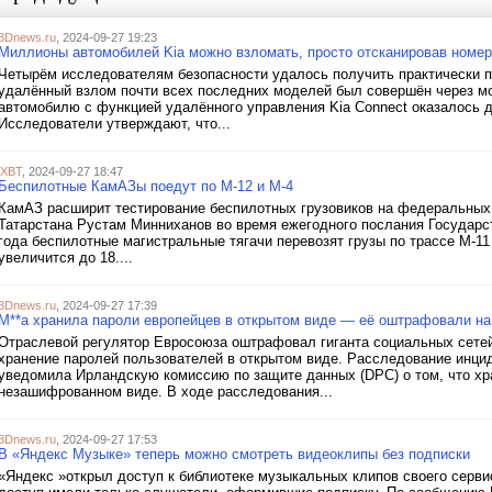
3Dnews.ru
, 2024-09-27 19:23
Миллионы автомобилей Kia можно взломать, просто отсканировав номер
Четырём исследователям безопасности удалось получить практически п
удалённый взлом почти всех последних моделей был совершён через м
автомобилю с функцией удалённого управления Kia Connect оказалось 
Исследователи утверждают, что...
iXBT
, 2024-09-27 18:47
Беспилотные КамАЗы поедут по М-12 и М-4
КамАЗ расширит тестирование беспилотных грузовиков на федеральных 
Татарстана Рустам Минниханов во время ежегодного послания Государст
года беспилотные магистральные тягачи перевозят грузы по трассе М-11
увеличится до 18....
3Dnews.ru
, 2024-09-27 17:39
M**a хранила пароли европейцев в открытом виде — её оштрафовали на
Отраслевой регулятор Евросоюза оштрафовал гиганта социальных сетей 
хранение паролей пользователей в открытом виде. Расследование инциде
уведомила Ирландскую комиссию по защите данных (DPC) о том, что хр
незашифрованном виде. В ходе расследования...
3Dnews.ru
, 2024-09-27 17:53
В «Яндекс Музыке» теперь можно смотреть видеоклипы без подписки
«Яндекс »открыл доступ к библиотеке музыкальных клипов своего серви