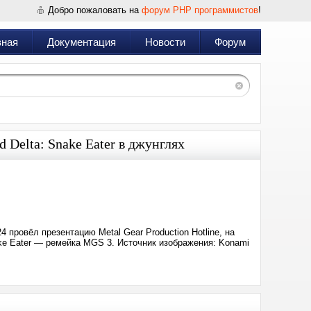
Добро пожаловать на
форум PHP программистов
!
вная
Документация
Новости
Форум
 Delta: Snake Eater в джунглях
Дата:
2024-
09-
27
19:21
провёл презентацию Metal Gear Production Hotline, на
ake Eater — ремейка MGS 3. Источник изображения: Konami