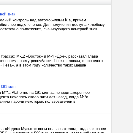
ной знак
олный контроль над автомобилями Kia, причём
обильное подключение. Для получения доступа к любому
достаточно приложения, сканирующего номерной знак.
трассах М-12 «Восток» и М-4 «Дон», рассказал глава
венному совету республики. По его словам, с прошлого
 «Нева», а в этом году количество таких машин
 €91 млн
M**a Platforms на €91 млн за непреднамеренное
нта началось около пяти лет назад, когда M**a
анила пароли некоторых пользователей в
са «Яндекс Музыка» всем пользователям, тогда как ранее