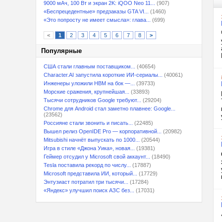
9000 мАч, 100 Вт и экран 2K: iQOO Neo 11...
(907)
«Беспрецедентные» предзаказы GTA VI...
(1460)
«Это попросту не имеет смысла»: глава...
(699)
<
1
2
3
4
5
6
7
8
>
Популярные
США стали главным поставщиком...
(40654)
Character.AI запустила короткие ИИ-сериалы...
(40061)
Инженеры уложили HBM на бок —...
(39733)
Морские сражения, крупнейшая...
(33893)
Тысячи сотрудников Google требуют...
(29204)
Chrome для Android стал заметно плавнее: Google...
(23562)
Россияне стали звонить и писать...
(22485)
Вышел релиз OpenIDE Pro — корпоративной...
(20982)
Mitsubishi начнёт выпускать по 1000...
(20544)
Игра в стиле «Джона Уика», новая...
(19381)
Геймер отсудил у Microsoft свой аккаунт...
(18490)
Tesla поставила рекорд по числу...
(17887)
Microsoft представила ИИ, который...
(17729)
Энтузиаст потратил три тысячи...
(17284)
«Яндекс» улучшил поиск АЗС без...
(17031)