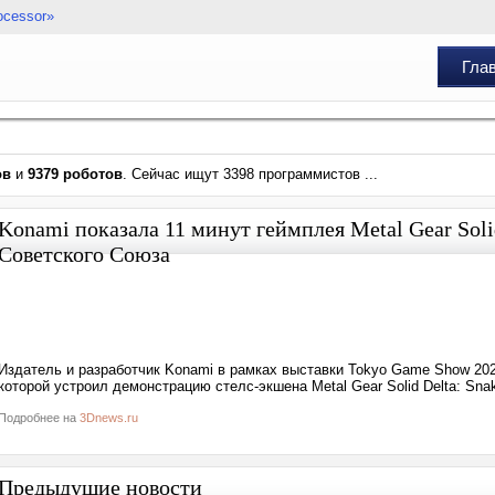
ocessor»
Гла
ов
и
9379 роботов
. Сейчас ищут 3398 программистов ...
Konami показала 11 минут геймплея Metal Gear Solid
Советского Союза
Издатель и разработчик Konami в рамках выставки Tokyo Game Show 2024 
которой устроил демонстрацию стелс-экшена Metal Gear Solid Delta: Sn
Подробнее на
3Dnews.ru
Предыдущие новости