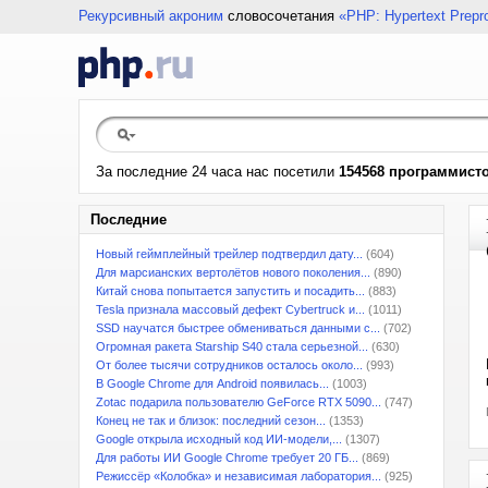
Рекурсивный акроним
словосочетания
«PHP: Hypertext Prepr
За последние 24 часа нас посетили
154568 программист
Последние
Новый геймплейный трейлер подтвердил дату...
(604)
Для марсианских вертолётов нового поколения...
(890)
Китай снова попытается запустить и посадить...
(883)
Tesla признала массовый дефект Cybertruck и...
(1011)
SSD научатся быстрее обмениваться данными с...
(702)
Огромная ракета Starship S40 стала серьезной...
(630)
От более тысячи сотрудников осталось около...
(993)
В Google Chrome для Android появилась...
(1003)
Zotac подарила пользователю GeForce RTX 5090...
(747)
Конец не так и близок: последний сезон...
(1353)
Google открыла исходный код ИИ-модели,...
(1307)
Для работы ИИ Google Chrome требует 20 ГБ...
(869)
Режиссёр «Колобка» и независимая лаборатория...
(925)