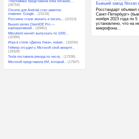
Thermaltake представила блок питания,...
Бывший завод Nissan в
(26754)
Росстандарт объявил 
Chrome для Android стал заметно
плавнее: Google...
(23218)
Санкт-Петербург» (быв
ноября 2023 года по 5
Россияне стали звонить и писать...
(22313)
установлено, что на н
Вышел релиз OpenIDE Pro —
микрофона...
корпоративной...
(20861)
Mitsubishi начнёт выпускать по 1000...
(20394)
Игра в стиле «Джона Уика», новая...
(19234)
Геймер отсудил у Microsoft свой аккаунт...
(18328)
Tesla поставила рекорд по числу...
(17538)
Microsoft представила ИИ, который...
(17507)