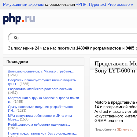
Рекурсивный акроним
словосочетания
«PHP: Hypertext Preprocessor»
За последние 24 часа нас посетили
148040 программистов
и
9405 
Последние
Представлен Mot
Sony LYT-600 и
Долицензировались: с Microsoft требуют...
(1261)
DeepSeek планирует существенно поднять
цены...
(1555)
Разработка китайского ролевого боевика...
(1437)
Квартальная выручка Sandisk выросла почти
в...
(1485)
Motorola представила 
14 с программной обо
Сразу несколько ведущих разработчиков
ИИ...
(1523)
Android и шесть лет 
M**a выпустила собственного ИИ-агента
искусственного интелл
Muse...
(1536)
GSMArena.com
Reddit доверила нейросети оценивать...
(1323)
Подробнее на
3Dnews.ru
Huawei представила ноутбук со складным...