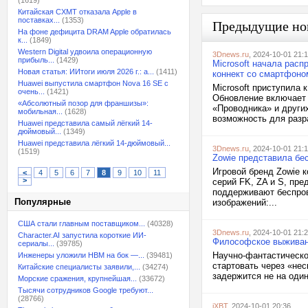
(1619)
Китайская CXMT отказала Apple в
поставках...
(1353)
Предыдущие но
На фоне дефицита DRAM Apple обратилась
к...
(1849)
Western Digital удвоила операционную
3Dnews.ru
, 2024-10-01 21:
прибыль...
(1429)
Microsoft начала расп
Новая статья: ИИтоги июля 2026 г.: а...
(1411)
коннект со смартфоно
Huawei выпустила смартфон Nova 16 SE с
Microsoft приступила 
очень...
(1421)
Обновление включает 
«Абсолютный позор для франшизы»:
«Проводника» и других
мобильная...
(1628)
возможность для разр
Huawei представила самый лёгкий 14-
дюймовый...
(1349)
Huawei представила лёгкий 14-дюймовый...
3Dnews.ru
, 2024-10-01 21:
(1519)
Zowie представила бе
Игровой бренд Zowie 
<
4
5
6
7
8
9
10
11
>
серий FK, ZA и S, пр
поддерживают беспров
Популярные
изображений:...
США стали главным поставщиком...
(40328)
3Dnews.ru
, 2024-10-01 21:
Character.AI запустила короткие ИИ-
Философское выживание
сериалы...
(39785)
Научно-фантастическое
Инженеры уложили HBM на бок —...
(39481)
стартовать через «нес
Китайские специалисты заявили,...
(34274)
задержится не на один 
Морские сражения, крупнейшая...
(33672)
Тысячи сотрудников Google требуют...
(28766)
iXBT
, 2024-10-01 20:36