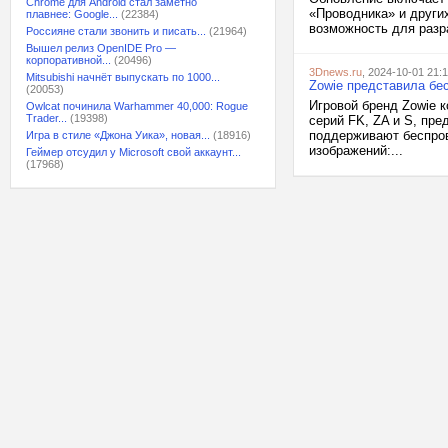
Chrome для Android стал заметно
«Проводника» и других
плавнее: Google...
(22384)
возможность для разр
Россияне стали звонить и писать...
(21964)
Вышел релиз OpenIDE Pro —
корпоративной...
(20496)
3Dnews.ru
, 2024-10-01 21:
Mitsubishi начнёт выпускать по 1000...
Zowie представила бе
(20053)
Игровой бренд Zowie 
Owlcat починила Warhammer 40,000: Rogue
Trader...
(19398)
серий FK, ZA и S, пр
поддерживают беспров
Игра в стиле «Джона Уика», новая...
(18916)
изображений:...
Геймер отсудил у Microsoft свой аккаунт...
(17968)