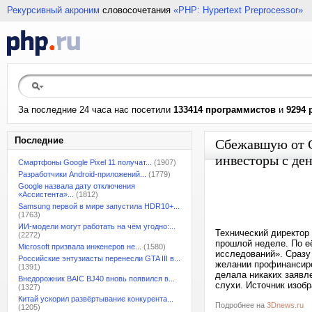
Рекурсивный акроним
словосочетания
«PHP: Hypertext Preprocessor»
За последние 24 часа нас посетили
133414 программистов
и
9294 
Последние
Сбежавшую от 
инвесторы с де
Смартфоны Google Pixel 11 получат...
(1907)
Разработчики Android-приложений...
(1779)
Google назвала дату отключения
«Ассистента»...
(1812)
Samsung первой в мире запустила HDR10+...
(1763)
ИИ-модели могут работать на чём угодно:...
Технический директор 
(2272)
прошлой неделе. По е
Microsoft призвала инженеров не...
(1580)
исследований». Сразу
Российские энтузиасты перенесли GTA III в...
желании профинансиро
(1391)
делала никаких заявл
Внедорожник BAIC BJ40 вновь появился в...
слухи. Источник изобр
(1327)
Китай ускорил развёртывание конкурента...
Подробнее на
3Dnews.ru
(1205)