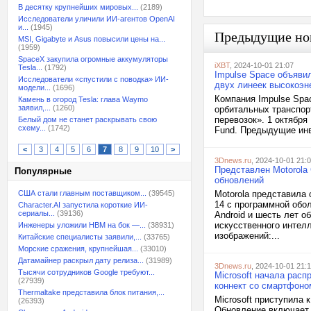
В десятку крупнейших мировых...
(2189)
Исследователи уличили ИИ-агентов OpenAI
и...
(1945)
Предыдущие но
MSI, Gigabyte и Asus повысили цены на...
(1959)
SpaceX закупила огромные аккумуляторы
iXBT
, 2024-10-01 21:07
Tesla...
(1792)
Impulse Space объяви
Исследователи «спустили с поводка» ИИ-
двух линеек высокоэн
модели...
(1696)
Компания Impulse Spa
Камень в огород Tesla: глава Waymo
заявил,...
(1260)
орбитальных транспор
перевозок». 1 октября
Белый дом не станет раскрывать свою
схему...
(1742)
Fund. Предыдущие инве
<
3
4
5
6
7
8
9
10
>
3Dnews.ru
, 2024-10-01 21:
Представлен Motorola 
Популярные
обновлений
США стали главным поставщиком...
(39545)
Motorola представила 
14 с программной обо
Character.AI запустила короткие ИИ-
сериалы...
(39136)
Android и шесть лет 
искусственного интелле
Инженеры уложили HBM на бок —...
(38931)
изображений:...
Китайские специалисты заявили,...
(33765)
Морские сражения, крупнейшая...
(33010)
Датамайнер раскрыл дату релиза...
(31989)
3Dnews.ru
, 2024-10-01 21:
Тысячи сотрудников Google требуют...
Microsoft начала расп
(27939)
коннект со смартфоно
Thermaltake представила блок питания,...
Microsoft приступила 
(26393)
Обновление включает 