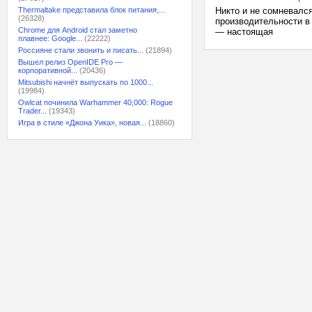
Thermaltake представила блок питания,...
Никто и не сомневался
(26328)
производительности в 
Chrome для Android стал заметно
— настоящая
плавнее: Google...
(22222)
Россияне стали звонить и писать...
(21894)
Вышел релиз OpenIDE Pro —
корпоративной...
(20436)
Mitsubishi начнёт выпускать по 1000...
(19984)
Owlcat починила Warhammer 40,000: Rogue
Trader...
(19343)
Игра в стиле «Джона Уика», новая...
(18860)