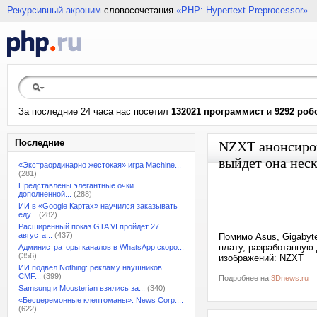
Рекурсивный акроним
словосочетания
«PHP: Hypertext Preprocessor»
За последние 24 часа нас посетил
132021 программист
и
9292 роб
Последние
NZXT анонсиров
выйдет она нес
«Экстраординарно жестокая» игра Machine...
(281)
Представлены элегантные очки
дополненной...
(288)
ИИ в «Google Картах» научился заказывать
еду...
(282)
Расширенный показ GTA VI пройдёт 27
августа...
(437)
Помимо Asus, Gigabyt
плату, разработанную 
Администраторы каналов в WhatsApp скоро...
(356)
изображений: NZXT
ИИ подвёл Nothing: рекламу наушников
CMF...
(399)
Подробнее на
3Dnews.ru
Samsung и Mousterian взялись за...
(340)
«Бесцеремонные клептоманы»: News Corp....
(622)