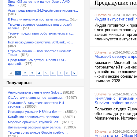
Предыдущие но
SteamOS запустили на ноутбуке с AMD
Strix...
(530)
Asus представила 24,5-дюймовые игровые...
(501)
3Dnews.ru
, 2024-10-02 01:
Индия выпустит свой п
В России начались поставки первого...
(510)
Тысячи серверов оказались под угрозой
Индия готовится к пр
взлома...
(511)
электроники страна су
Trouver представил роботы-пылесосы с...
заявил министр торго
(452)
планируется выпустить
Intel неожиданно озолотила SoftBank, но...
(482)
Строить можно — пользоваться нельзя:
3Dnews.ru
, 2024-10-02 00:
Техас...
(516)
Microsoft свернула пр
Представлен смартфон Redmi 17 5G —
Компания Microsoft пр
дисплей...
(767)
потребителей и бизнес
устройства не закончи
<
1
2
3
4
5
6
7
8
>
«критические обновлен
началом 2028...
Популярные
Анонсированы умные очки Solos...
(56118)
3Dnews.ru
, 2024-10-01 23:
США стали главным поставщиком...
(39407)
Геймплей с Титанами 
Survivor Instinct во в
Character.AI запустила короткие ИИ-
сериалы...
(39005)
Польская студия 7Leve
Инженеры уложили HBM на бок —...
(38814)
объявила дату выхода
Китайские специалисты заявили,...
(33671)
Monsterverse. Источни
Морские сражения, крупнейшая...
(32902)
Датамайнер раскрыл дату релиза...
(31903)
3Dnews.ru
, 2024-10-02 00:
Тысячи сотрудников Google требуют...
Новая статья: Обзор R
(27817)