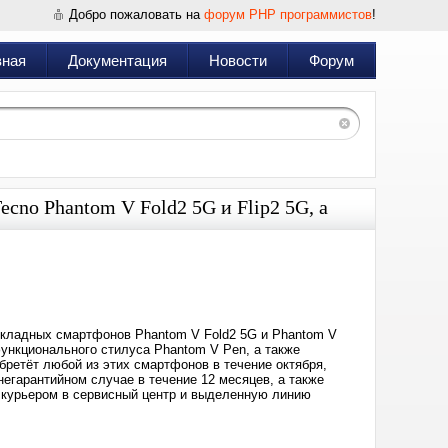
Добро пожаловать на
форум PHP программистов
!
вная
Документация
Новости
Форум
cno Phantom V Fold2 5G и Flip2 5G, а
Дата:
2024-
10-
02
23:56
 складных смартфонов Phantom V Fold2 5G и Phantom V
ункционального стилуса Phantom V Pen, а также
ретёт любой из этих смартфонов в течение октября,
егарантийном случае в течение 12 месяцев, а также
 курьером в сервисный центр и выделенную линию