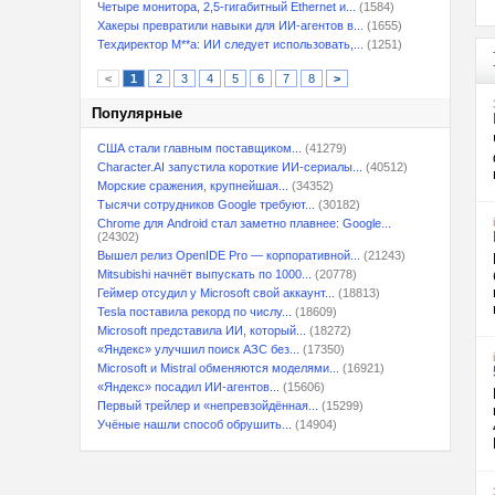
Четыре монитора, 2,5-гигабитный Ethernet и...
(1584)
Хакеры превратили навыки для ИИ-агентов в...
(1655)
Техдиректор M**a: ИИ следует использовать,...
(1251)
<
1
2
3
4
5
6
7
8
>
Популярные
США стали главным поставщиком...
(41279)
Character.AI запустила короткие ИИ-сериалы...
(40512)
Морские сражения, крупнейшая...
(34352)
Тысячи сотрудников Google требуют...
(30182)
Chrome для Android стал заметно плавнее: Google...
(24302)
Вышел релиз OpenIDE Pro — корпоративной...
(21243)
Mitsubishi начнёт выпускать по 1000...
(20778)
Геймер отсудил у Microsoft свой аккаунт...
(18813)
Tesla поставила рекорд по числу...
(18609)
Microsoft представила ИИ, который...
(18272)
«Яндекс» улучшил поиск АЗС без...
(17350)
Microsoft и Mistral обменяются моделями...
(16921)
«Яндекс» посадил ИИ-агентов...
(15606)
Первый трейлер и «непревзойдённая...
(15299)
Учёные нашли способ обрушить...
(14904)