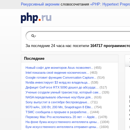
Рекурсивный акроним
словосочетания
«PHP: Hypertext Prepr
За последние 24 часа нас посетили
164717 программист
Последние
Новый софт для мониторов Asus позволяет...
(455)
Intel показала своё видение космических...
(463)
Google готовит функцию Conversation Capture...
(514)
Nvidia инвестирует $3 млрд во владельца...
(538)
Дефицит GeForce RTX 5090 дошел до абсурда:...
(517)
Ученые создали умный транзистор, который сам...
(326)
NASA переделывало обычные ноутбуки для...
(616)
Sony выпустит в сентябре беспроводные...
(711)
9070 мАч, 100 Вт, 200 Мп, Snapdragon 8 Elite...
(754)
TSMC сообщила о прорыве в разработке...
(1444)
Первому Mac Pro исполнилось 20 лет — Apple...
(1478)
На фоне бума искусственного интеллекта цены...
(1004)
Бум искусственного интеллекта отправил цены...
(1604)