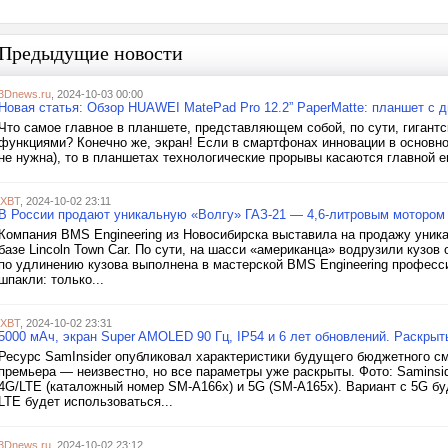
Предыдущие новости
3Dnews.ru
, 2024-10-03 00:00
Новая статья: Обзор HUAWEI MatePad Pro 12.2” PaperMatte: планшет с 
Что самое главное в планшете, представляющем собой, по сути, гиган
функциями? Конечно же, экран! Если в смартфонах инновации в основном
не нужна), то в планшетах технологические прорывы касаются главной е
iXBT
, 2024-10-02 23:11
В России продают уникальную «Волгу» ГАЗ-21 — 4,6-литровым мотором
Компания BMS Engineering из Новосибирска выставила на продажу уник
базе Lincoln Town Car. По сути, на шасси «американца» водрузили кузов
по удлинению кузова выполнена в мастерской BMS Engineering професс
шпакли: только...
iXBT
, 2024-10-02 23:31
5000 мАч, экран Super AMOLED 90 Гц, IP54 и 6 лет обновлений. Раскры
Ресурс SamInsider опубликовал характеристики будущего бюджетного с
премьера — неизвестно, но все параметры уже раскрыты. Фото: Saminsi
4G/LTE (каталожный номер SM-A166x) и 5G (SM-A165x). Вариант с 5G бу
LTE будет использоваться...
3Dnews.ru
, 2024-10-02 23:12