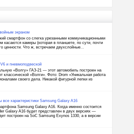
двойным экраном
тский смартфон со слегка урезанными коммуникационными
 касаются камеры (которая в планшете, по сути, почти
го ценности. Что ж, встречаем двухслойные...
 V6 и пневмоподвеской
альную «Волгу» ГАЗ-21 — этот автомобиль построен на
 от классической «Волги». Фото: Drom «Уникальная работа
ионалами своего дела. Никакой фигурной лепки из
ты все характеристики Samsung Galaxy A16
мартфона Samsung Galaxy A16. Когда именно состоится
der Galaxy A16 будет представлен в двух версиях —
дет построен на SoC Samsung Exynos 1330, а в версии