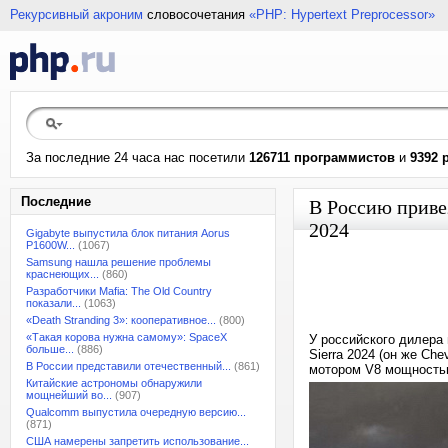
Рекурсивный акроним
словосочетания
«PHP: Hypertext Preprocessor»
За последние 24 часа нас посетили
126711 программистов
и
9392 
Последние
В Россию приве
2024
Gigabyte выпустила блок питания Aorus
P1600W...
(1067)
Samsung нашла решение проблемы
краснеющих...
(860)
Разработчики Mafia: The Old Country
показали...
(1063)
«Death Stranding 3»: кооперативное...
(800)
«Такая корова нужна самому»: SpaceX
У российского дилера
больше...
(886)
Sierra 2024 (он же Ch
В России представили отечественный...
(861)
мотором V8 мощностью
Китайские астрономы обнаружили
мощнейший во...
(907)
Qualcomm выпустила очередную версию...
(871)
США намерены запретить использование...