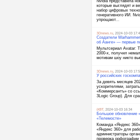
Nvidia представила н
которые выглядят и ве
набор цифровых техно
генеративного ИИ. Nvi
упрощают...
3Dnews.ru
, 2024-10-03 17:
Создатели Warhammer 
об Аанге» — первые п
Мультсериал Avatar: T
2000-х, получил нема
мотивам шоу никто вып
3Dnews.ru
, 2024-10-03 17:
У российских госкомп
За девять месяцев 202
ускорителями, затраты
«Коммерсантъ» со ссы
3Logic Group). Для ср
iXBT
, 2024-10-03 16:34
Большое обновление «
«Телемосте»
Команда «Яндекс 360»
«Яндекс 360» для раб
администраторы орган
проверка орфографии 