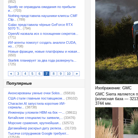
(852)
Spotify не оправдала ожидания по прибыли
и...
(703)
Nothing представила наушники-клипсы CMF
Clip...
(789)
Galax представила чёрные GeForce RTX
5070 Ti...
(794)
OpenAI назвала иск о похищении секретов...
(771)
ИИ-агенты помогут создать аналоги CUDA,
но...
(708)
Новые фракции, новые платформы и новая...
(650)
Starlink планирует за два года развернуть...
(725)
<
3
4
5
6
7
8
9
10
>
Популярные
Изображение: GMC
Анонсированы умные очки Solos...
(55816)
GMC Sierra является 
США стали главным поставщиком...
(39102)
(колесная база — 3213
3744 мм.
Character.AI запустила короткие ИИ-
сериалы...
(38738)
Инженеры уложили HBM на бок —...
(38611)
Китайские специалисты заявили,...
(33476)
Морские сражения, крупнейшая...
(32572)
Датамайнер раскрыл дату релиза...
(31720)
Тысячи сотрудников Google требуют...
(27518)