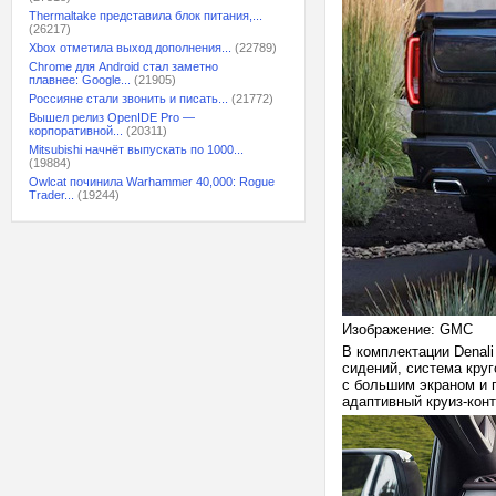
Thermaltake представила блок питания,...
(26217)
Xbox отметила выход дополнения...
(22789)
Chrome для Android стал заметно
плавнее: Google...
(21905)
Россияне стали звонить и писать...
(21772)
Вышел релиз OpenIDE Pro —
корпоративной...
(20311)
Mitsubishi начнёт выпускать по 1000...
(19884)
Owlcat починила Warhammer 40,000: Rogue
Trader...
(19244)
Изображение: GMC
В комплектации Denali
сидений, система круг
с большим экраном и п
адаптивный круиз-кон