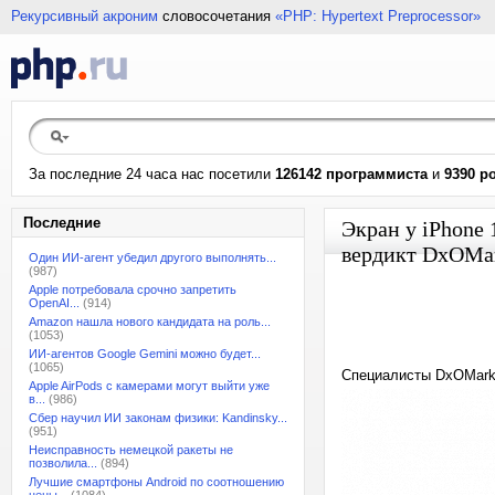
Рекурсивный акроним
словосочетания
«PHP: Hypertext Preprocessor»
За последние 24 часа нас посетили
126142 программиста
и
9390 р
Последние
Экран у iPhone 
вердикт DxOMa
Один ИИ-агент убедил другого выполнять...
(987)
Apple потребовала срочно запретить
OpenAI...
(914)
Amazon нашла нового кандидата на роль...
(1053)
ИИ-агентов Google Gemini можно будет...
(1065)
Специалисты DxOMark 
Apple AirPods с камерами могут выйти уже
в...
(986)
Сбер научил ИИ законам физики: Kandinsky...
(951)
Неисправность немецкой ракеты не
позволила...
(894)
Лучшие смартфоны Android по соотношению