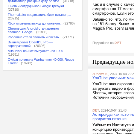
Датамайнер раскрыл дату релиза...
(31718)
Как и в случае с каме
Тысячи сотрудников Google требуют...
смартфон на 17 месте,
(27510)
смартфонов. Если это 
Thermaltake представила блок питания,...
(26215)
Забавно то, что, по м
Xbox отметила выход дополнения...
(22786)
по 151 баллу. Выше то
Magic6 Pro, возглавл
Chrome для Android стал заметно
плавнее: Google...
(21898)
Россияне стали звонить и писать...
(21771)
Вышел релиз OpenIDE Pro —
Подробнее на
iXBT
корпоративной...
(20306)
Mitsubishi начнёт выпускать по 1000...
(19881)
Owlcat починила Warhammer 40,000: Rogue
Предыдущие но
Trader...
(19243)
3Dnews.ru
, 2024-10-04 22:
YouTube увеличит мак
YouTube анонсировал и
загружать видео в фо
Shorts», которая позв
Источник изображения
iXBT
, 2024-10-04 21:48
Астероиды как источн
продуктов питания
Учёные из Института 
концепцию производст
астероидов. Эта идея