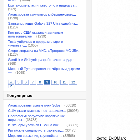
цены...
(1084)
Британские власти ужесточили надзор за...
(969)
Анонсирован симулятор киберпанкового...
(1590)
Samsung лишит Galaxy S27 Ultra одной из...
(1123)
Конгресс США оказался активным
пользователем...
(1239)
Tesla упёрлась в пределы старого
«железа»:...
(1055)
Скоро отправка на МКС: «Прогресс МС-35»...
(1123)
Sandisk и SK hynix разработали стандарт...
(968)
Млечный Путь переполнен чёрными дырами
—...
(1068)
<
5
6
7
8
9
10
11
12
>
Популярные
Анонсированы умные очки Solos...
(55810)
США стали главным поставщиком...
(39093)
Character.AI запустила короткие ИИ-
сериалы...
(38733)
Инженеры уложили HBM на бок —...
(38609)
Китайские специалисты заявили,...
(33473)
Морские сражения, крупнейшая...
(32568)
фото: DxOMark