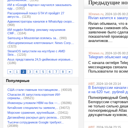
дополненной...
(1138)
Предыдущие но
ИИ в «Google Картах» научился заказывать
еду...
(1002)
Расширенный показ GTA VI пройдёт 27
3Dnews.ru
, 2024-10-05 00:
августа...
(1135)
Rivian катится к зака
Администраторы каналов в WhatsApp скоро...
Rivian объявила, что 
(968)
причины снижения объ
ИИ подвёл Nothing: рекламу наушников
заявление было сдела
CMF...
(1164)
показателей производс
Samsung и Mousterian взялись за...
(990)
аналитиков....
«Бесцеремонные клептоманы»: News Corp....
(1323)
SteamOS запустили на ноутбуке с AMD
3Dnews.ru
, 2024-10-05 00:
Strix...
(1216)
Telegram объяснил не
Asus представила 24,5-дюймовые игровые...
С начала октября Tel
(1186)
мессенджера связала 
Пользователи по всему
<
1
2
3
4
5
6
7
8
>
Популярные
iXBT
, 2024-10-04 23:14
В Белоруссии начали п
США стали главным поставщиком...
(40018)
и на 620 тыс. рублей 
Character.AI запустила короткие ИИ-
Полноприводный Geely
сериалы...
(39521)
Белоруссии стартовал
Инженеры уложили HBM на бок —...
(39286)
не только сильно деш
Китайские специалисты заявили,...
(34072)
полноприводный Atlas 
Морские сражения, крупнейшая...
(33411)
двухцветным кузовом,.
Датамайнер раскрыл дату релиза...
(32268)
Тысячи сотрудников Google требуют...
(28389)
iXBT
, 2024-10-04 23:15