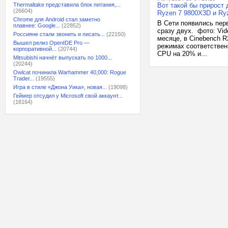
Thermaltake представила блок питания,...
Вот такой бы прирост
(26604)
Ryzen 7 9800X3D и Ry
Chrome для Android стал заметно
В Сети появились пер
плавнее: Google...
(22852)
сразу двух. фото: Vi
Россияне стали звонить и писать...
(22150)
месяце, в Cinebench R
Вышел релиз OpenIDE Pro —
режимах соответствен
корпоративной...
(20744)
CPU на 20% и...
Mitsubishi начнёт выпускать по 1000...
(20244)
Owlcat починила Warhammer 40,000: Rogue
Trader...
(19555)
Игра в стиле «Джона Уика», новая...
(19098)
Геймер отсудил у Microsoft свой аккаунт...
(18164)