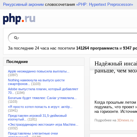
Рекурсивный акроним
словосочетания
«PHP: Hypertext Preprocessor»
За последние 24 часа нас посетили
141264 программиста
и
9347 р
Последние
Надёжный инсайд
раньше, чем мо
Apple неожиданно повысила выплаты...
(1097)
Nothing намекнула на выпуск шести
смартфонов...
(1103)
Adobe выпустила плагин, который добавляет
70...
(1194)
Богатым будет тяжелее: Caviar утяжелила...
(1103)
Когда прошлым летом з
подумать, что проект 
«Я просто хотел попасть в игру»: актёр...
(1041)
на горизонте. Источни
Представлен игровой 31,5-дюймовый
изогнутый...
(1181)
Подробнее на
3Dnews.ru
«Экстраординарно жестокая» игра Machine...
(1032)
Представлены элегантные очки