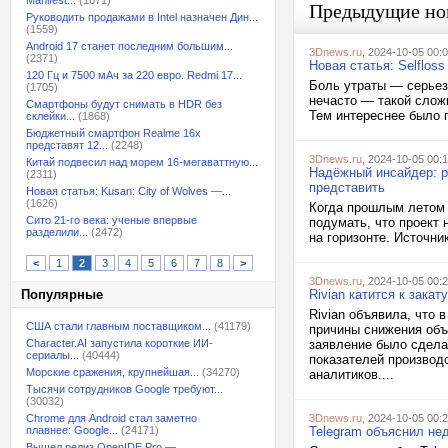
Manifest...
(1671)
Предыдущие но
Руководить продажами в Intel назначен Дин...
(1559)
Android 17 станет последним большим...
3Dnews.ru
, 2024-10-05 00:
(2371)
Новая статья: Selflos
120 Гц и 7500 мАч за 220 евро. Redmi 17...
Боль утраты — серьез
(1705)
нечасто — такой слож
Смартфоны будут снимать в HDR без
Тем интереснее было 
склейки...
(1868)
Бюджетный смартфон Realme 16x
представят 12...
(2248)
3Dnews.ru
, 2024-10-05 00:
Китай подвесил над морем 16-мегаваттную...
Надёжный инсайдер: ре
(2311)
представить
Новая статья: Kusan: City of Wolves —...
(1626)
Когда прошлым летом з
Сито 21-го века: ученые впервые
подумать, что проект 
разделили...
(2472)
на горизонте. Источни
<
1
2
3
4
5
6
7
8
>
3Dnews.ru
, 2024-10-05 00:
Популярные
Rivian катится к зака
Rivian объявила, что 
США стали главным поставщиком...
(41179)
причины снижения объ
Character.AI запустила короткие ИИ-
заявление было сдела
сериалы...
(40444)
показателей производс
Морские сражения, крупнейшая...
(34270)
аналитиков....
Тысячи сотрудников Google требуют...
(30032)
Chrome для Android стал заметно
3Dnews.ru
, 2024-10-05 00:
плавнее: Google...
(24171)
Telegram объяснил не
Вышел релиз OpenIDE Pro —