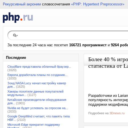
Рекурсивный акроним
словосочетания
«PHP: Hypertext Preprocessor»
За последние 24 часа нас посетил
166721 программист
и
9264 роб
Последние
Более 40 % игро
статистика от L
Cloudflare представила облачный браузер...
(1620)
Европа доработала планы по созданию...
(1033)
Зонд NASA Lucy начал настройку камер
для...
(1625)
Хакеры похитили данные покупателей
модульных...
(1127)
Разработчики из Laria
популярность интегри
Китайские производители оборудования
для...
(1901)
поддержки модификац
Nvidia не будет успевать за спросом на...
(2033)
Подробнее на
3Dnews.ru
Google DeepMind считает, что память типа
HBF...
(2110)
Microsoft Edge прекратит поддержку