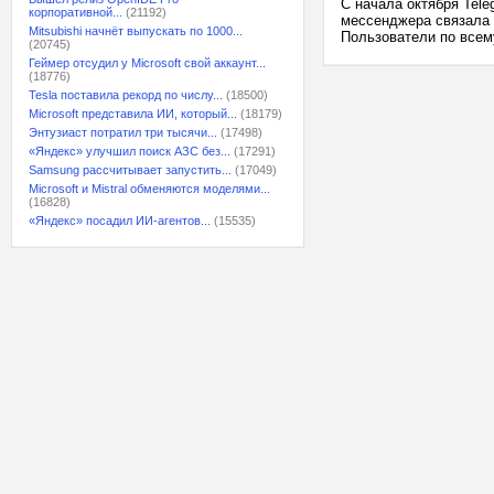
С начала октября Tel
корпоративной...
(21192)
мессенджера связала 
Mitsubishi начнёт выпускать по 1000...
Пользователи по всему
(20745)
Геймер отсудил у Microsoft свой аккаунт...
(18776)
Tesla поставила рекорд по числу...
(18500)
Microsoft представила ИИ, который...
(18179)
Энтузиаст потратил три тысячи...
(17498)
«Яндекс» улучшил поиск АЗС без...
(17291)
Samsung рассчитывает запустить...
(17049)
Microsoft и Mistral обменяются моделями...
(16828)
«Яндекс» посадил ИИ-агентов...
(15535)