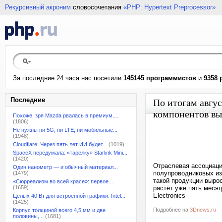
Рекурсивный акроним
словосочетания
«PHP: Hypertext Preprocessor»
За последние 24 часа нас посетили
145145 программистов
и
9358 
Последние
По итогам авгу
компонентов выр
Похоже, зря Mazda рвалась в премиум....
(1806)
Не нужны ни 5G, ни LTE, ни мобильные...
(1948)
Cloudflare: Через пять лет ИИ будет...
(1019)
SpaceX передумала: «тарелку» Starlink Mini...
(1420)
Отраслевая ассоциаци
Один нанометр — и обычный материал...
полупроводниковых из
(1479)
такой продукции вырос
«Сюрреализм во всей красе»: первое...
(1659)
растёт уже пять меся
Electronics
Целых 40 Вт для встроенной графики: Intel...
(1425)
Подробнее на
3Dnews.ru
Корпус толщиной всего 4,5 мм и две
половины,...
(1681)