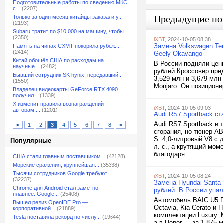
Подготовительные работы по сведению МКС
с...
(2207)
Предыдущие но
Только за один месяц китайцы заказали у...
(2193)
Subaru тратит по $10 000 на машину, чтобы...
(2350)
iXBT
, 2024-10-05 08:38
Замена Volkswagen Ter
Память на чипах CXMT покорила рубеж...
(2414)
Geely Okavango
Китай обошёл США по расходам на
В России подняли цены
научные...
(2482)
рублей Кроссовер пред
Бывший сотрудник SK hynix, передавший...
3,529 млн и 3,679 мл
(1550)
Monjaro. Он позициони
Владелец видеокарты GeForce RTX 4090
получил...
(1339)
X изменит правила вознаграждений
iXBT
, 2024-10-05 09:03
авторам,...
(1201)
Audi RS7 Sportback ст
Audi RS7 Sportback и
<
1
2
3
4
5
6
7
8
>
сгорания, но тюнер AB
S. 4,0-литровый V8 с 
Популярные
л. с., а крутящий мом
благодаря...
США стали главным поставщиком...
(42128)
Морские сражения, крупнейшая...
(35338)
Тысячи сотрудников Google требуют...
iXBT
, 2024-10-05 08:24
(32237)
Замена Hyundai Santa 
Chrome для Android стал заметно
рублей. В России упал
плавнее: Google...
(25408)
Автомобиль BAIC U5 P
Вышел релиз OpenIDE Pro —
Octavia, Kia Cerato и
корпоративной...
(21889)
комплектации Luxury. 
Tesla поставила рекорд по числу...
(19644)
а в Honor — за 1,875 м