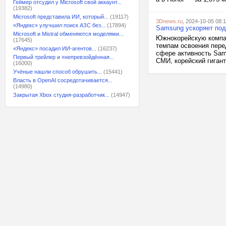
Геймер отсудил у Microsoft свой аккаунт...
(19382)
Microsoft представила ИИ, который...
(19117)
3Dnews.ru
, 2024-10-05 08:1
«Яндекс» улучшил поиск АЗС без...
(17894)
Samsung ускоряет под
Microsoft и Mistral обменяются моделями...
Южнокорейскую компан
(17645)
темпам освоения перед
«Яндекс» посадил ИИ-агентов...
(16237)
сфере активность Sam
Первый трейлер и «непревзойдённая...
СМИ, корейский гигант
(16000)
Учёные нашли способ обрушить...
(15441)
Власть в OpenAI сосредотачивается...
(14980)
Закрытая Xbox студия-разработчик...
(14947)